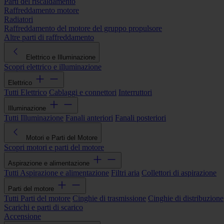
Parti del riscaldamento
Raffreddamento motore
Radiatori
Raffreddamento del motore del gruppo propulsore
Altre parti di raffreddamento
Elettrico e Illuminazione
Scopri elettrico e illuminazione
Elettrico
Tutti Elettrico
Cablaggi e connettori
Interruttori
Illuminazione
Tutti Illuminazione
Fanali anteriori
Fanali posteriori
Motori e Parti del Motore
Scopri motori e parti del motore
Aspirazione e alimentazione
Tutti Aspirazione e alimentazione
Filtri aria
Collettori di aspirazione
Parti del motore
Tutti Parti del motore
Cinghie di trasmissione
Cinghie di distribuzione
Scarichi e parti di scarico
Accensione