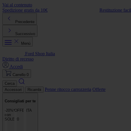
Vai al contenuto
Spedizione gratis da 10€
Restituzione faci
Precedente
Successivo
Menù
Ford Shop Italia
Diritto di recesso
Accedi
Carrello
0
Cerca
Penne ritocco carrozzeria
Offerte
Accessori
Ricambi
Consigliati per te
-20%**
OFFERTA
con
SOLE20