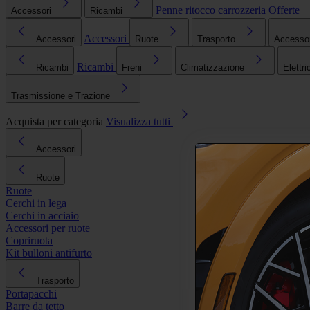
Penne ritocco carrozzeria
Offerte
Accessori
Ricambi
Accessori
Accessori
Ruote
Trasporto
Accessori
Ricambi
Ricambi
Freni
Climatizzazione
Elettri
Trasmissione e Trazione
Acquista per categoria
Visualizza tutti
Accessori
Ruote
Ruote
Cerchi in lega
Cerchi in acciaio
Accessori per ruote
Copriruota
Kit bulloni antifurto
Trasporto
Portapacchi
Barre da tetto