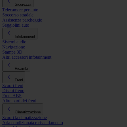
Sicurezza
Telecamere per auto
Soccorso stradale
Assistenza parcheggio
Seggiolini auto
Infotainment
Sistemi audio
Navigazione
Stampe 3D
Altri accessori infotainment
Ricambi
Freni
Scopri freni
Dischi freno
Freni ABS
Altre parti dei freni
Climatizzazione
Scopri la climatizzazione
Aria condizionata e riscaldamento