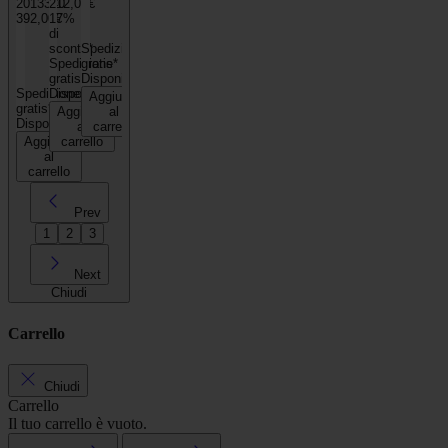
2013340
212,00€
392,00€
17%
di
sconto*
Spedizione
Spedizione
gratis*
gratis*
Disponibile
Spedizione
Disponibile
Aggiungi
gratis*
Aggiungi
al
Disponibile
al
carrello
Aggiungi
carrello
al
carrello
Prev
1
2
3
Next
Chiudi
Carrello
Chiudi
Carrello
Il tuo carrello è vuoto.