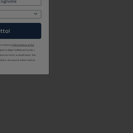
tto!
 la nostra
Informativa sulla
 giorni dopo l'abbonamento. I
icano termini e condizioni. Da
Italia. Nessuna alternativa