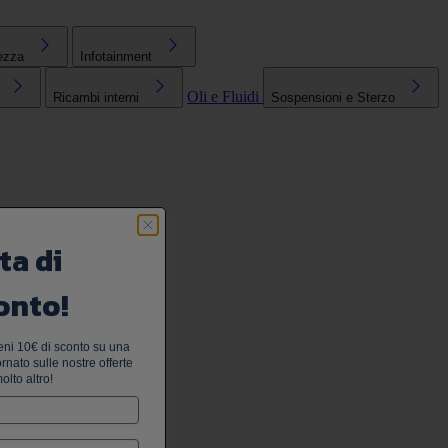
ezza
Infotainment
Oli e Fluidi
Ricambi interni
Sospensioni e Sterzo
ta di
onto!
tieni 10€ di sconto su una
nato sulle nostre offerte
olto altro!