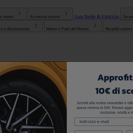
Auto Ibride & Elettriche
 interni
Accessori esterni
Sicur
co e Illuminazione
Motori e Parti del Motore
Ricambi esterni
Approfit
10€ di sc
Iscriviti alla nostra newsletter e ot
spesa minima di 50€. Rimani aggior
esclusive, novità e m