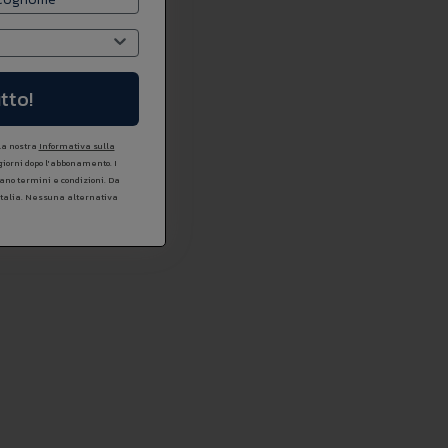
tto!
 la nostra
Informativa sulla
 giorni dopo l'abbonamento. I
icano termini e condizioni. Da
Italia. Nessuna alternativa