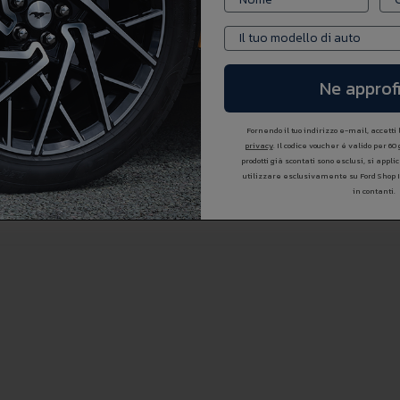
Ne approfi
Fornendo il tuo indirizzo e-mail, accetti
privacy
. Il codice voucher é valido per 60
prodotti già scontati sono esclusi, si appl
utilizzare esclusivamente su Ford Shop 
in contanti.