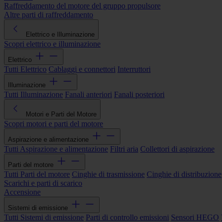
Raffreddamento del motore del gruppo propulsore
Altre parti di raffreddamento
Elettrico e Illuminazione
Scopri elettrico e illuminazione
Elettrico
Tutti Elettrico
Cablaggi e connettori
Interruttori
Illuminazione
Tutti Illuminazione
Fanali anteriori
Fanali posteriori
Motori e Parti del Motore
Scopri motori e parti del motore
Aspirazione e alimentazione
Tutti Aspirazione e alimentazione
Filtri aria
Collettori di aspirazione
Parti del motore
Tutti Parti del motore
Cinghie di trasmissione
Cinghie di distribuzione
Scarichi e parti di scarico
Accensione
Sistemi di emissione
Tutti Sistemi di emissione
Parti di controllo emissioni
Sensori HEGO