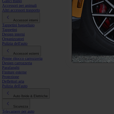
Ganci traino
Accessori per animali
Altri accessori trasporto
Accessori interni
Tappetini bagagliaio
Tappetini
Design interni
Organizzatori
Pulizia dell'auto
Accessori esterni
Penne ritocco carrozzeria
Design carrozzeria
Parafanghi
Finiture esterne
Protezione
Deflettori aria
Pulizia dell'auto
Auto Ibride & Elettriche
Sicurezza
Telecamere per auto