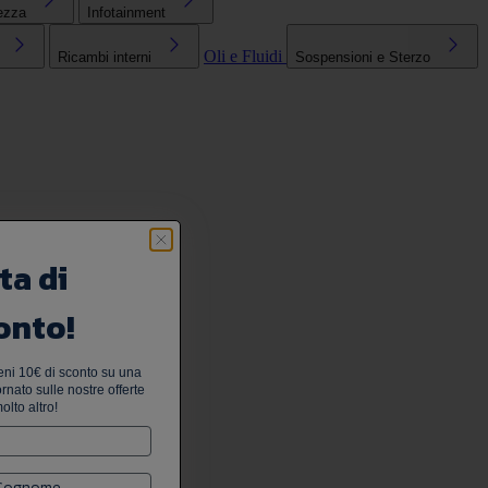
ezza
Infotainment
Oli e Fluidi
Ricambi interni
Sospensioni e Sterzo
ta di
onto!
tieni 10€ di sconto su una
nato sulle nostre offerte
olto altro!