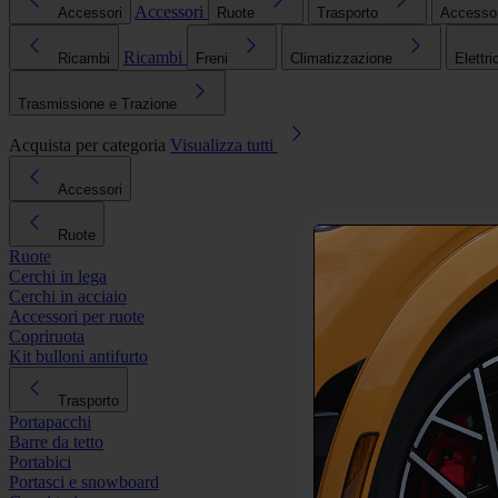
Accessori
Accessori
Ruote
Trasporto
Accessori
Ricambi
Ricambi
Freni
Climatizzazione
Elettri
Trasmissione e Trazione
Acquista per categoria
Visualizza tutti
Accessori
Ruote
Ruote
Cerchi in lega
Cerchi in acciaio
Accessori per ruote
Copriruota
Kit bulloni antifurto
Trasporto
Portapacchi
Barre da tetto
Portabici
Portasci e snowboard