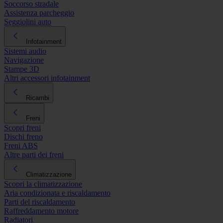
Soccorso stradale
Assistenza parcheggio
Seggiolini auto
Infotainment
Sistemi audio
Navigazione
Stampe 3D
Altri accessori infotainment
Ricambi
Freni
Scopri freni
Dischi freno
Freni ABS
Altre parti dei freni
Climatizzazione
Scopri la climatizzazione
Aria condizionata e riscaldamento
Parti del riscaldamento
Raffreddamento motore
Radiatori