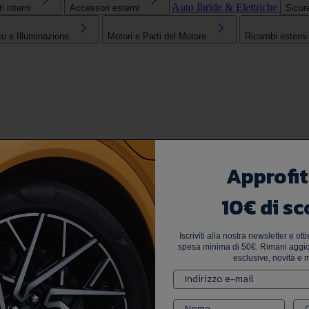
Auto Ibride & Elettriche
 interni
Accessori esterni
Sicur
co e Illuminazione
Motori e Parti del Motore
Ricambi esterni
Approfit
10€ di sc
Iscriviti alla nostra newsletter e ot
spesa minima di 50€. Rimani aggior
esclusive, novità e m