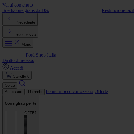
Vai al contenuto
Spedizione gratis da 10€
Restituzione faci
Precedente
Successivo
Menù
Ford Shop Italia
Diritto di recesso
Accedi
Carrello
0
Cerca
Penne ritocco carrozzeria
Offerte
Accessori
Ricambi
Consigliati per te
OFFERTA