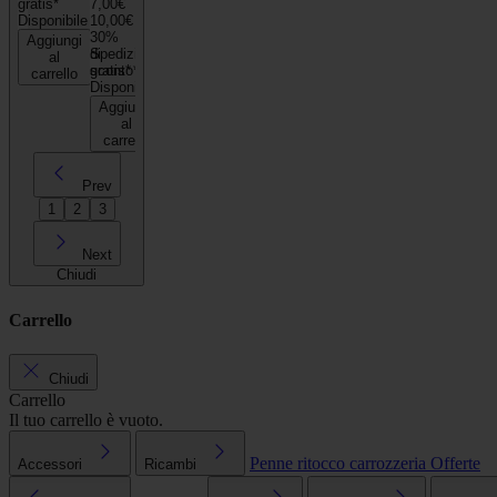
gratis*
7,00€
Disponibile
10,00€
30%
Aggiungi
di
Spedizione
al
sconto*
gratis*
carrello
Disponibile
Aggiungi
al
carrello
Prev
1
2
3
Next
Chiudi
Carrello
Chiudi
Carrello
Il tuo carrello è vuoto.
Penne ritocco carrozzeria
Offerte
Accessori
Ricambi