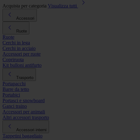
Acquista per categoria
Visualizza tutti
Accessori
Ruote
Ruote
Cerchi in lega
Cerchi in acciaio
Accessori per ruote
Copriruota
Kit bulloni antifurto
Trasporto
Portapacchi
Barre da tetto
Portabici
Portasci e snowboard
Ganci traino
Accessori per animali
Altri accessori trasporto
Accessori interni
Tappetini bagagliaio