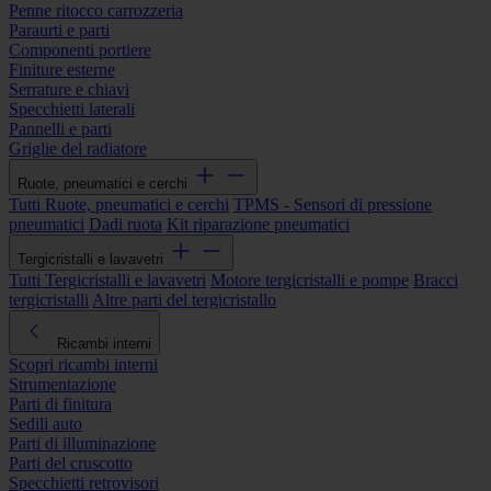
Penne ritocco carrozzeria
Paraurti e parti
Componenti portiere
Finiture esterne
Serrature e chiavi
Specchietti laterali
Pannelli e parti
Griglie del radiatore
Ruote, pneumatici e cerchi
Tutti Ruote, pneumatici e cerchi
TPMS - Sensori di pressione
pneumatici
Dadi ruota
Kit riparazione pneumatici
Tergicristalli e lavavetri
Tutti Tergicristalli e lavavetri
Motore tergicristalli e pompe
Bracci
tergicristalli
Altre parti del tergicristallo
Ricambi interni
Scopri ricambi interni
Strumentazione
Parti di finitura
Sedili auto
Parti di illuminazione
Parti del cruscotto
Specchietti retrovisori