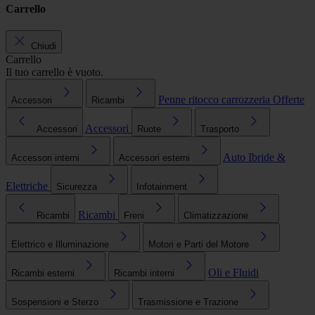
Carrello
Chiudi
Carrello
Il tuo carrello è vuoto.
Penne ritocco carrozzeria
Offerte
Accessori
Ricambi
Accessori
Accessori
Ruote
Trasporto
Auto Ibride &
Accessori interni
Accessori esterni
Elettriche
Sicurezza
Infotainment
Ricambi
Ricambi
Freni
Climatizzazione
Elettrico e Illuminazione
Motori e Parti del Motore
Oli e Fluidi
Ricambi esterni
Ricambi interni
Sospensioni e Sterzo
Trasmissione e Trazione