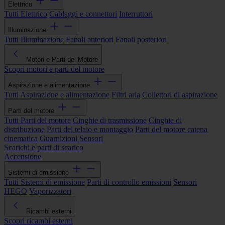
Elettrico
Tutti Elettrico
Cablaggi e connettori
Interruttori
Illuminazione
Tutti Illuminazione
Fanali anteriori
Fanali posteriori
Motori e Parti del Motore
Scopri motori e parti del motore
Aspirazione e alimentazione
Tutti Aspirazione e alimentazione
Filtri aria
Collettori di aspirazione
Parti del motore
Tutti Parti del motore
Cinghie di trasmissione
Cinghie di
distribuzione
Parti del telaio e montaggio
Parti del motore catena
cinematica
Guarnizioni
Sensori
Scarichi e parti di scarico
Accensione
Sistemi di emissione
Tutti Sistemi di emissione
Parti di controllo emissioni
Sensori
HEGO
Vaporizzatori
Ricambi esterni
Scopri ricambi esterni