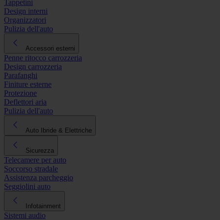
Tappetini
Design interni
Organizzatori
Pulizia dell'auto
Accessori esterni
Penne ritocco carrozzeria
Design carrozzeria
Parafanghi
Finiture esterne
Protezione
Deflettori aria
Pulizia dell'auto
Auto Ibride & Elettriche
Sicurezza
Telecamere per auto
Soccorso stradale
Assistenza parcheggio
Seggiolini auto
Infotainment
Sistemi audio