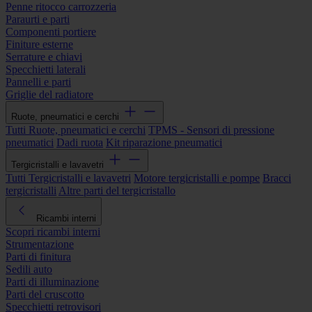
Penne ritocco carrozzeria
Paraurti e parti
Componenti portiere
Finiture esterne
Serrature e chiavi
Specchietti laterali
Pannelli e parti
Griglie del radiatore
Ruote, pneumatici e cerchi
Tutti Ruote, pneumatici e cerchi
TPMS - Sensori di pressione
pneumatici
Dadi ruota
Kit riparazione pneumatici
Tergicristalli e lavavetri
Tutti Tergicristalli e lavavetri
Motore tergicristalli e pompe
Bracci
tergicristalli
Altre parti del tergicristallo
Ricambi interni
Scopri ricambi interni
Strumentazione
Parti di finitura
Sedili auto
Parti di illuminazione
Parti del cruscotto
Specchietti retrovisori