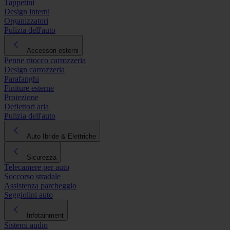
Tappetini
Design interni
Organizzatori
Pulizia dell'auto
Accessori esterni
Penne ritocco carrozzeria
Design carrozzeria
Parafanghi
Finiture esterne
Protezione
Deflettori aria
Pulizia dell'auto
Auto Ibride & Elettriche
Sicurezza
Telecamere per auto
Soccorso stradale
Assistenza parcheggio
Seggiolini auto
Infotainment
Sistemi audio