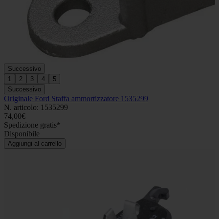
Successivo
1
2
3
4
5
Successivo
Originale Ford Staffa ammortizzatore 1535299
N. articolo: 1535299
74,00€
Spedizione gratis*
Disponibile
Aggiungi al carrello