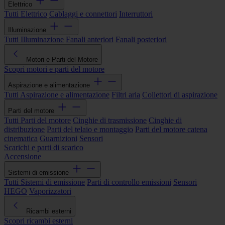
Elettrico
Tutti Elettrico
Cablaggi e connettori
Interruttori
Illuminazione
Tutti Illuminazione
Fanali anteriori
Fanali posteriori
Motori e Parti del Motore
Scopri motori e parti del motore
Aspirazione e alimentazione
Tutti Aspirazione e alimentazione
Filtri aria
Collettori di aspirazione
Parti del motore
Tutti Parti del motore
Cinghie di trasmissione
Cinghie di
distribuzione
Parti del telaio e montaggio
Parti del motore catena
cinematica
Guarnizioni
Sensori
Scarichi e parti di scarico
Accensione
Sistemi di emissione
Tutti Sistemi di emissione
Parti di controllo emissioni
Sensori
HEGO
Vaporizzatori
Ricambi esterni
Scopri ricambi esterni