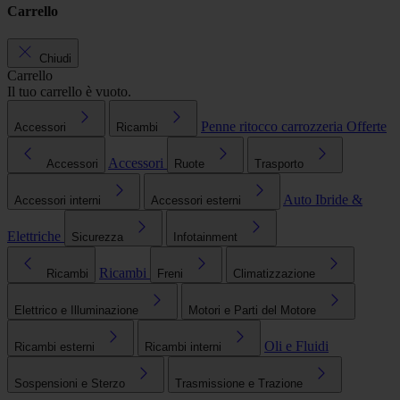
Carrello
Chiudi
Carrello
Il tuo carrello è vuoto.
Penne ritocco carrozzeria
Offerte
Accessori
Ricambi
Accessori
Accessori
Ruote
Trasporto
Auto Ibride &
Accessori interni
Accessori esterni
Elettriche
Sicurezza
Infotainment
Ricambi
Ricambi
Freni
Climatizzazione
Elettrico e Illuminazione
Motori e Parti del Motore
Oli e Fluidi
Ricambi esterni
Ricambi interni
Sospensioni e Sterzo
Trasmissione e Trazione