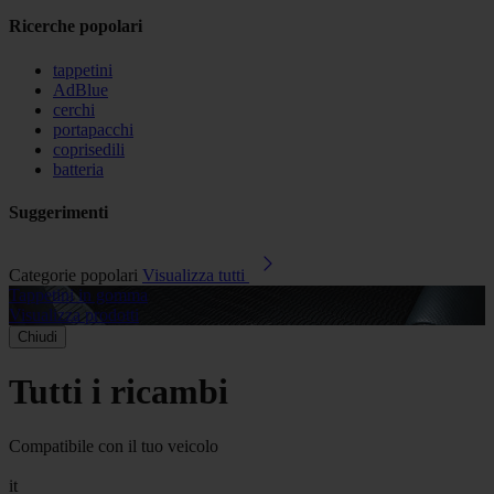
Ricerche popolari
tappetini
AdBlue
cerchi
portapacchi
coprisedili
batteria
Suggerimenti
Categorie popolari
Visualizza tutti
Tappetini in gomma
A
Visualizza prodotti
V
Chiudi
Tutti i ricambi
Compatibile con il tuo veicolo
it