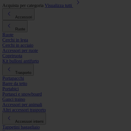
Acquista per categoria
Visualizza tutti
Accessori
Ruote
Ruote
Cerchi in lega
Cerchi in acciaio
Accessori per ruote
Copriruota
Kit bulloni antifurto
Trasporto
Portapacchi
Barre da tetto
Portabici
Portasci e snowboard
Ganci traino
Accessori per animali
Altri accessori trasporto
Accessori interni
Tappetini bagagliaio