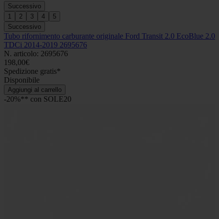
Successivo
1
2
3
4
5
Successivo
Tubo rifornimento carburante originale Ford Transit 2.0 EcoBlue 2.0
TDCi 2014-2019 2695676
N. articolo: 2695676
198,00€
Spedizione gratis*
Disponibile
Aggiungi al carrello
-20%** con SOLE20