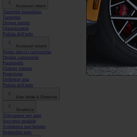
Accessori interni
Tappetini bagagliaio
Tappetini
Design interni
Organizzatori
Pulizia dell'auto
Accessori esterni
Penne ritocco carrozzeria
Design carrozzeria
Parafanghi
Finiture esterne
Protezione
Deflettori aria
Pulizia dell'auto
Auto Ibride & Elettriche
Sicurezza
Telecamere per auto
Soccorso stradale
Assistenza parcheggio
Seggiolini auto