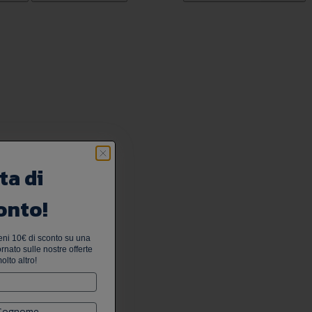
ta di
onto!
tieni 10€ di sconto su una
nato sulle nostre offerte
olto altro!