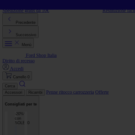
Vai al contenuto
Spedizione gratis da 10€
Restituzione faci
Precedente
Successivo
Menù
Ford Shop Italia
Diritto di recesso
Accedi
Carrello
0
Cerca
Penne ritocco carrozzeria
Offerte
Accessori
Ricambi
Consigliati per te
-20%**
con
SOLE20