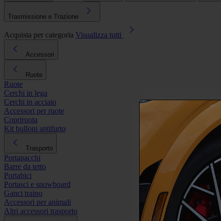
Trasmissione e Trazione
Acquista per categoria
Visualizza tutti
Accessori
Ruote
Ruote
Cerchi in lega
Cerchi in acciaio
Accessori per ruote
Copriruota
Kit bulloni antifurto
Trasporto
Portapacchi
Barre da tetto
Portabici
Portasci e snowboard
Ganci traino
Accessori per animali
Altri accessori trasporto