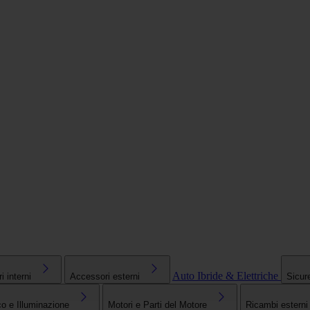
Auto Ibride & Elettriche
 interni
Accessori esterni
Sicur
co e Illuminazione
Motori e Parti del Motore
Ricambi esterni