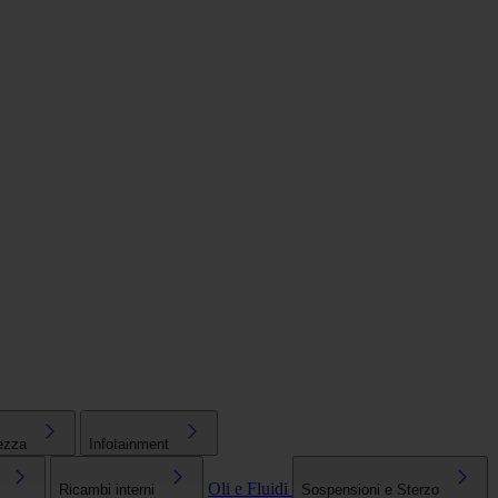
ezza
Infotainment
Oli e Fluidi
Ricambi interni
Sospensioni e Sterzo