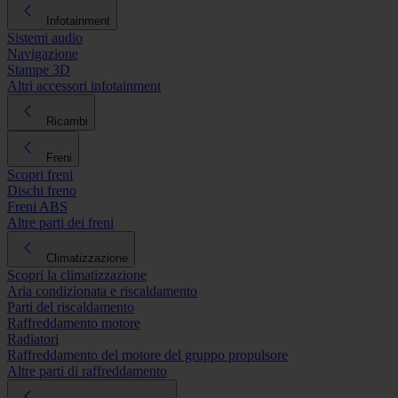
Infotainment
Sistemi audio
Navigazione
Stampe 3D
Altri accessori infotainment
Ricambi
Freni
Scopri freni
Dischi freno
Freni ABS
Altre parti dei freni
Climatizzazione
Scopri la climatizzazione
Aria condizionata e riscaldamento
Parti del riscaldamento
Raffreddamento motore
Radiatori
Raffreddamento del motore del gruppo propulsore
Altre parti di raffreddamento