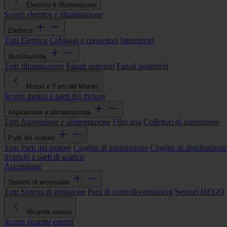
Elettrico e Illuminazione
Scopri elettrico e illuminazione
Elettrico
Tutti Elettrico
Cablaggi e connettori
Interruttori
Illuminazione
Tutti Illuminazione
Fanali anteriori
Fanali posteriori
Motori e Parti del Motore
Scopri motori e parti del motore
Aspirazione e alimentazione
Tutti Aspirazione e alimentazione
Filtri aria
Collettori di aspirazione
Parti del motore
Tutti Parti del motore
Cinghie di trasmissione
Cinghie di distribuzione
Scarichi e parti di scarico
Accensione
Sistemi di emissione
Tutti Sistemi di emissione
Parti di controllo emissioni
Sensori HEGO
Ricambi esterni
Scopri ricambi esterni