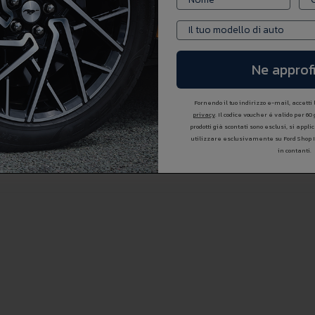
Ne approfi
Fornendo il tuo indirizzo e-mail, accetti
privacy
. Il codice voucher é valido per 60
prodotti già scontati sono esclusi, si appl
utilizzare esclusivamente su Ford Shop 
in contanti.