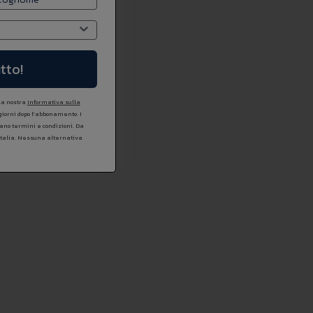
tto!
 la nostra
Informativa sulla
 giorni dopo l'abbonamento. I
icano termini e condizioni. Da
Italia. Nessuna alternativa