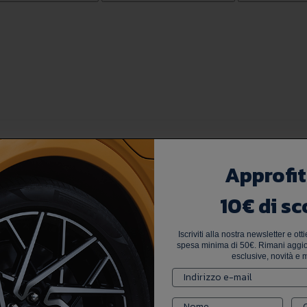
Approfit
10€ di sc
Iscriviti alla nostra newsletter e ot
spesa minima di 50€. Rimani aggior
esclusive, novità e m