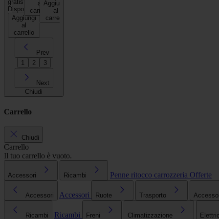
gratis*
al
Aggiungi
Disponibile
carrello
al
Aggiungi
carrello
al
carrello
Prev
1
2
3
Next
Chiudi
Carrello
Chiudi
Carrello
Il tuo carrello è vuoto.
Penne ritocco carrozzeria
Offerte
Accessori
Ricambi
Accessori
Accessori
Ruote
Trasporto
Accessori
Ricambi
Ricambi
Freni
Climatizzazione
Elettri