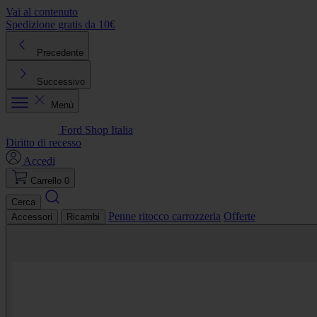
Vai al contenuto
Spedizione gratis da 10€
R
Precedente
Successivo
Menù
Ford Shop Italia
Diritto di recesso
Accedi
Carrello
0
Cerca
Penne ritocco carrozzeria
Offerte
Accessori
Ricambi