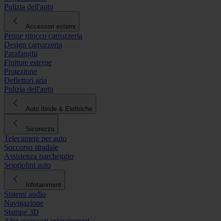
Pulizia dell'auto
Accessori esterni
Penne ritocco carrozzeria
Design carrozzeria
Parafanghi
Finiture esterne
Protezione
Deflettori aria
Pulizia dell'auto
Auto Ibride & Elettriche
Sicurezza
Telecamere per auto
Soccorso stradale
Assistenza parcheggio
Seggiolini auto
Infotainment
Sistemi audio
Navigazione
Stampe 3D
Altri accessori infotainment