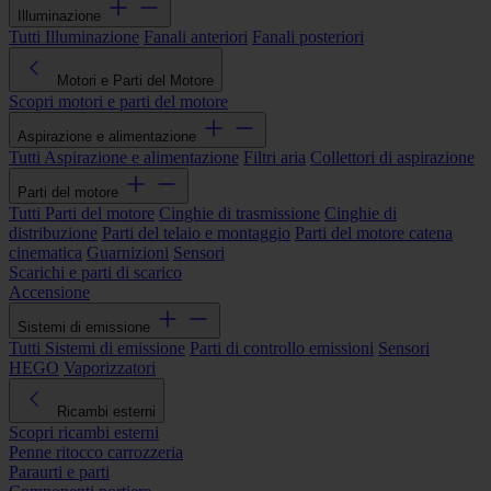
Illuminazione
Tutti Illuminazione
Fanali anteriori
Fanali posteriori
Motori e Parti del Motore
Scopri motori e parti del motore
Aspirazione e alimentazione
Tutti Aspirazione e alimentazione
Filtri aria
Collettori di aspirazione
Parti del motore
Tutti Parti del motore
Cinghie di trasmissione
Cinghie di
distribuzione
Parti del telaio e montaggio
Parti del motore catena
cinematica
Guarnizioni
Sensori
Scarichi e parti di scarico
Accensione
Sistemi di emissione
Tutti Sistemi di emissione
Parti di controllo emissioni
Sensori
HEGO
Vaporizzatori
Ricambi esterni
Scopri ricambi esterni
Penne ritocco carrozzeria
Paraurti e parti