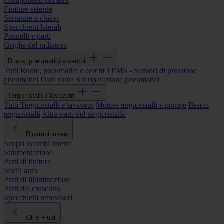
Componenti portiere
Finiture esterne
Serrature e chiavi
Specchietti laterali
Pannelli e parti
Griglie del radiatore
Ruote, pneumatici e cerchi
Tutti Ruote, pneumatici e cerchi
TPMS - Sensori di pressione
pneumatici
Dadi ruota
Kit riparazione pneumatici
Tergicristalli e lavavetri
Tutti Tergicristalli e lavavetri
Motore tergicristalli e pompe
Bracci
tergicristalli
Altre parti del tergicristallo
Ricambi interni
Scopri ricambi interni
Strumentazione
Parti di finitura
Sedili auto
Parti di illuminazione
Parti del cruscotto
Specchietti retrovisori
Oli e Fluidi