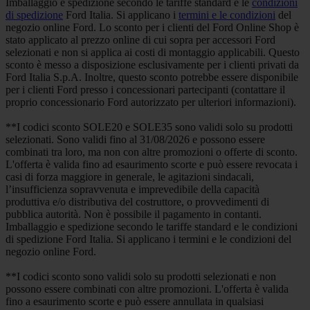
Imballaggio e spedizione secondo le tariffe standard e le
condizioni
di spedizione
Ford Italia. Si applicano i
termini e le condizioni
del
negozio online Ford. Lo sconto per i clienti del Ford Online Shop è
stato applicato al prezzo online di cui sopra per accessori Ford
selezionati e non si applica ai costi di montaggio applicabili. Questo
sconto è messo a disposizione esclusivamente per i clienti privati da
Ford Italia S.p.A. Inoltre, questo sconto potrebbe essere disponibile
per i clienti Ford presso i concessionari partecipanti (contattare il
proprio concessionario Ford autorizzato per ulteriori informazioni).
**I codici sconto SOLE20 e SOLE35 sono validi solo su prodotti
selezionati. Sono validi fino al 31/08/2026 e possono essere
combinati tra loro, ma non con altre promozioni o offerte di sconto.
L'offerta è valida fino ad esaurimento scorte e può essere revocata i
casi di forza maggiore in generale, le agitazioni sindacali,
l’insufficienza sopravvenuta e imprevedibile della capacità
produttiva e/o distributiva del costruttore, o provvedimenti di
pubblica autorità. Non è possibile il pagamento in contanti.
Imballaggio e spedizione secondo le tariffe standard e le condizioni
di spedizione Ford Italia. Si applicano i termini e le condizioni del
negozio online Ford.
**I codici sconto sono validi solo su prodotti selezionati e non
possono essere combinati con altre promozioni. L'offerta è valida
fino a esaurimento scorte e può essere annullata in qualsiasi