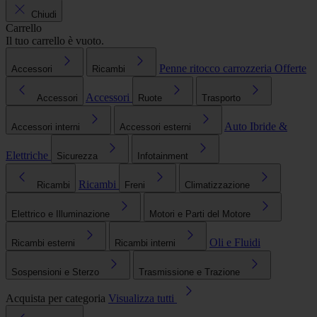
Chiudi
Carrello
Il tuo carrello è vuoto.
Penne ritocco carrozzeria
Offerte
Accessori
Ricambi
Accessori
Accessori
Ruote
Trasporto
Auto Ibride &
Accessori interni
Accessori esterni
Elettriche
Sicurezza
Infotainment
Ricambi
Ricambi
Freni
Climatizzazione
Elettrico e Illuminazione
Motori e Parti del Motore
Oli e Fluidi
Ricambi esterni
Ricambi interni
Sospensioni e Sterzo
Trasmissione e Trazione
Acquista per categoria
Visualizza tutti