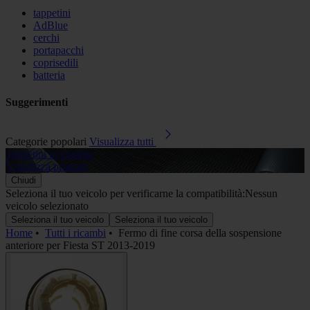
tappetini
AdBlue
cerchi
portapacchi
coprisedili
batteria
Suggerimenti
Categorie popolari
Visualizza tutti
Tappetini in gomma
A
Visualizza prodotti
V
Chiudi
Seleziona il tuo veicolo per verificarne la compatibilità:
Nessun
veicolo selezionato
Seleziona il tuo veicolo
Seleziona il tuo veicolo
Home
•
Tutti i ricambi
•
Fermo di fine corsa della sospensione
anteriore per Fiesta ST 2013-2019