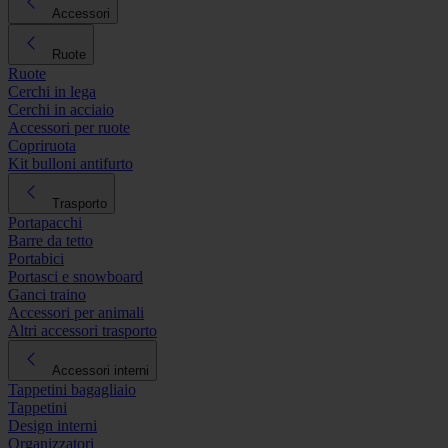
Accessori
Ruote
Ruote
Cerchi in lega
Cerchi in acciaio
Accessori per ruote
Copriruota
Kit bulloni antifurto
Trasporto
Portapacchi
Barre da tetto
Portabici
Portasci e snowboard
Ganci traino
Accessori per animali
Altri accessori trasporto
Accessori interni
Tappetini bagagliaio
Tappetini
Design interni
Organizzatori