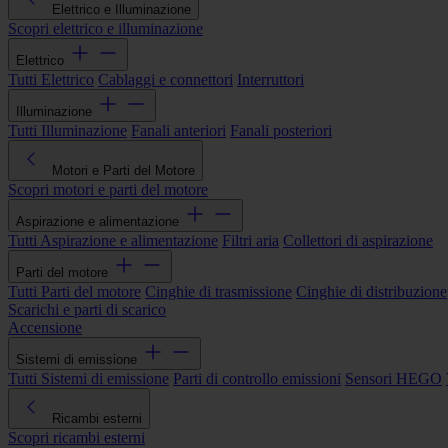
Elettrico e Illuminazione
Scopri elettrico e illuminazione
Elettrico
Tutti Elettrico
Cablaggi e connettori
Interruttori
Illuminazione
Tutti Illuminazione
Fanali anteriori
Fanali posteriori
Motori e Parti del Motore
Scopri motori e parti del motore
Aspirazione e alimentazione
Tutti Aspirazione e alimentazione
Filtri aria
Collettori di aspirazione
Parti del motore
Tutti Parti del motore
Cinghie di trasmissione
Cinghie di distribuzione
Scarichi e parti di scarico
Accensione
Sistemi di emissione
Tutti Sistemi di emissione
Parti di controllo emissioni
Sensori HEGO
Ricambi esterni
Scopri ricambi esterni