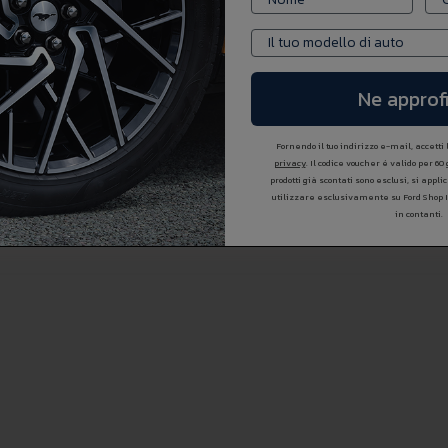
Ne approfi
Fornendo il tuo indirizzo e-mail, accetti
privacy
. Il codice voucher é valido per 60
prodotti già scontati sono esclusi, si appl
utilizzare esclusivamente su Ford Shop 
in contanti.