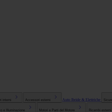
Auto Ibride & Elettriche
 interni
Accessori esterni
Sicur
co e Illuminazione
Motori e Parti del Motore
Ricambi esterni