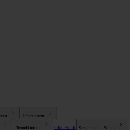
ezza
Infotainment
Oli e Fluidi
Ricambi interni
Sospensioni e Sterzo