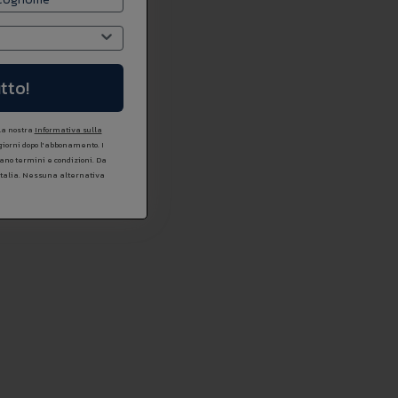
tto!
 la nostra
Informativa sulla
 giorni dopo l'abbonamento. I
icano termini e condizioni. Da
Italia. Nessuna alternativa