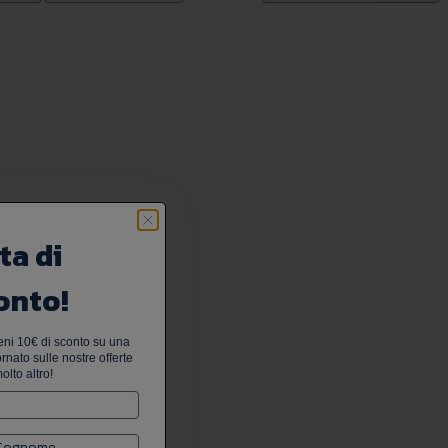
ta di
onto!
tieni 10€ di sconto su una
nato sulle nostre offerte
olto altro!