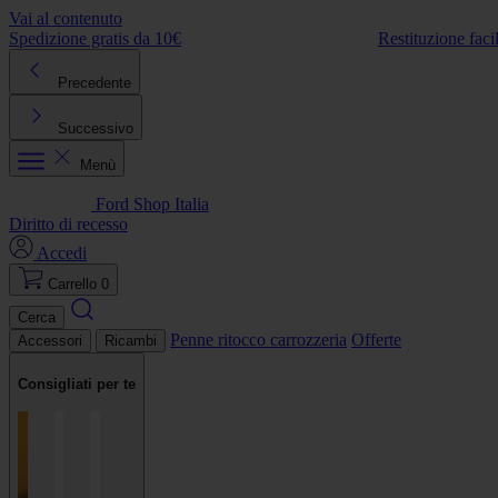
Vai al contenuto
Spedizione gratis da 10€
Restituzione faci
Precedente
Successivo
Menù
Ford Shop Italia
Diritto di recesso
Accedi
Carrello
0
Cerca
Penne ritocco carrozzeria
Offerte
Accessori
Ricambi
Consigliati per te