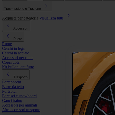
Trasmissione e Trazione
Acquista per categoria
Visualizza tutti
Accessori
Ruote
Ruote
Cerchi in lega
Cerchi in acciaio
Accessori per ruote
Copriruota
Kit bulloni antifurto
Trasporto
Portapacchi
Barre da tetto
Portabici
Portasci e snowboard
Ganci traino
Accessori per animali
Altri accessori trasporto