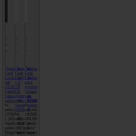
Previous
Previous
Previous
1
1
1
2
2
2
Next
Next
Next
Originale
Originale
Originale
Ford
Ford
Ford
EcoSport
EcoSport
EcoSport
dal
1.0
post.
01/2017
1.5
Ammortizzatore
Gancio
DX
Sospensione/Montaggio
traino
Anteriore
sup.
amovibile
Ammortizzatore
1915807
N.
Sospensione
N.
articolo:
1915803
articolo:
2276851
N.
1915807
1.205,00€
articolo:
204,00€
Spedizione
1915803
Spedizione
gratis*
189,00€
gratis*
Disponibile
Spedizione
Disponibile