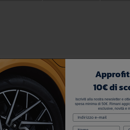
Approfit
10€ di sc
Iscriviti alla nostra newsletter e ot
spesa minima di 50€. Rimani aggior
esclusive, novità e m