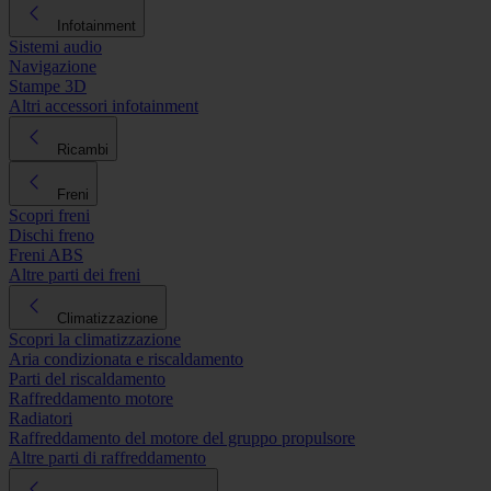
Infotainment
Sistemi audio
Navigazione
Stampe 3D
Altri accessori infotainment
Ricambi
Freni
Scopri freni
Dischi freno
Freni ABS
Altre parti dei freni
Climatizzazione
Scopri la climatizzazione
Aria condizionata e riscaldamento
Parti del riscaldamento
Raffreddamento motore
Radiatori
Raffreddamento del motore del gruppo propulsore
Altre parti di raffreddamento