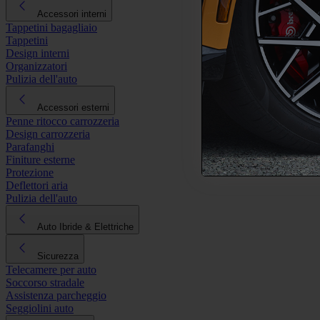
Accessori interni
Tappetini bagagliaio
Tappetini
Design interni
Organizzatori
Pulizia dell'auto
Accessori esterni
Penne ritocco carrozzeria
Design carrozzeria
Parafanghi
Finiture esterne
Protezione
Deflettori aria
Pulizia dell'auto
Auto Ibride & Elettriche
Sicurezza
Telecamere per auto
Soccorso stradale
Assistenza parcheggio
Seggiolini auto