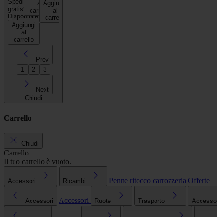
Spedizione
al
Aggiungi
gratis*
carrello
al
Disponibile
carrello
Aggiungi
al
carrello
Prev
1
2
3
Next
Chiudi
Carrello
Chiudi
Carrello
Il tuo carrello è vuoto.
Penne ritocco carrozzeria
Offerte
Accessori
Ricambi
Accessori
Accessori
Ruote
Trasporto
Accessori