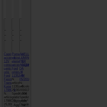
Previous
Previous
Previous
1
1
1
2
2
2
Next
Next
Next
Copri
Pomello
ANELLO
accendisigari
ed
LUMINOSO
12V
elemento
PER
console
accendisigari
ACCENDISIGARI
centr.
Ford
DA
orig.
originali
28
Ford
1135280
MM
Fiesta
N.
05/2018-
Transit
articolo:
N.
Kuga
1135280
articolo:
1798010
25,00€
2016179
N.
Spedizione
6,00€
articolo:
gratis*
Spedizione
1798010
Disponibile
gratis*
25,00€
Disponibile
Aggiungi