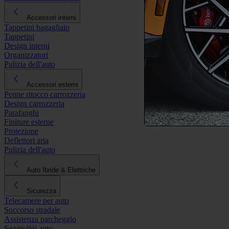
Accessori interni
Tappetini bagagliaio
Tappetini
Design interni
Organizzatori
Pulizia dell'auto
Accessori esterni
Penne ritocco carrozzeria
Design carrozzeria
Parafanghi
Finiture esterne
Protezione
Deflettori aria
Pulizia dell'auto
Auto Ibride & Elettriche
Sicurezza
Telecamere per auto
Soccorso stradale
Assistenza parcheggio
Seggiolini auto