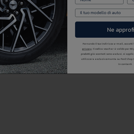
Ne approfi
Fornendo il tuo indirizzo e-mail, accetti
privacy
. Il codice voucher é valido per 60
prodotti già scontati sono esclusi, si appl
utilizzare esclusivamente su Ford Shop 
in contanti.