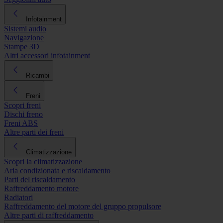
Infotainment
Sistemi audio
Navigazione
Stampe 3D
Altri accessori infotainment
Ricambi
Freni
Scopri freni
Dischi freno
Freni ABS
Altre parti dei freni
Climatizzazione
Scopri la climatizzazione
Aria condizionata e riscaldamento
Parti del riscaldamento
Raffreddamento motore
Radiatori
Raffreddamento del motore del gruppo propulsore
Altre parti di raffreddamento