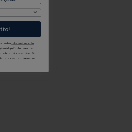
tto!
 la nostra
Informativa sulla
 giorni dopo l'abbonamento. I
icano termini e condizioni. Da
Italia. Nessuna alternativa