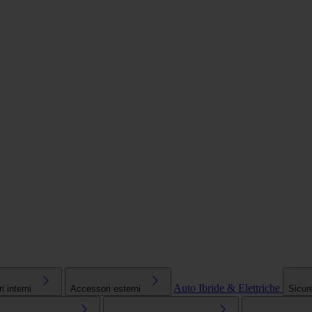
Auto Ibride & Elettriche
 interni
Accessori esterni
Sicur