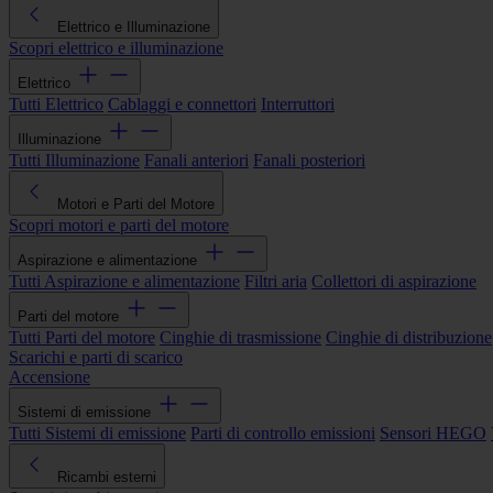
Elettrico e Illuminazione
Scopri elettrico e illuminazione
Elettrico
Tutti Elettrico
Cablaggi e connettori
Interruttori
Illuminazione
Tutti Illuminazione
Fanali anteriori
Fanali posteriori
Motori e Parti del Motore
Scopri motori e parti del motore
Aspirazione e alimentazione
Tutti Aspirazione e alimentazione
Filtri aria
Collettori di aspirazione
Parti del motore
Tutti Parti del motore
Cinghie di trasmissione
Cinghie di distribuzione
Scarichi e parti di scarico
Accensione
Sistemi di emissione
Tutti Sistemi di emissione
Parti di controllo emissioni
Sensori HEGO
Ricambi esterni