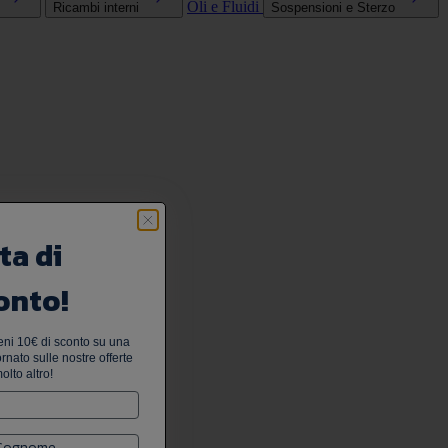
Oli e Fluidi
Ricambi interni
Sospensioni e Sterzo
ta di
onto!
tieni 10€ di sconto su una
nato sulle nostre offerte
olto altro!