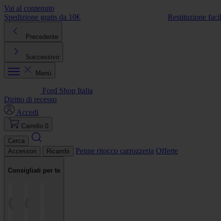
Vai al contenuto
Spedizione gratis da 10€
Restituzione faci
Precedente
Successivo
Menù
Ford Shop Italia
Diritto di recesso
Accedi
Carrello
0
Cerca
Penne ritocco carrozzeria
Offerte
Accessori
Ricambi
Consigliati per te