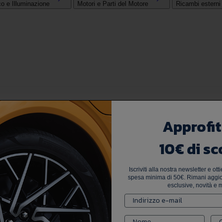
co e Illuminazione
Motori e Parti del Motore
Ricambi esterni
Approfit
10€ di sc
Iscriviti alla nostra newsletter e ot
spesa minima di 50€. Rimani aggior
esclusive, novità e m