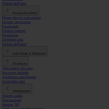
Pulizia dell'auto
Accessori esterni
Penne ritocco carrozzeria
Design carrozzeria
Parafanghi
Finiture esterne
Protezione
Deflettori aria
Pulizia dell'auto
Auto Ibride & Elettriche
Sicurezza
Telecamere per auto
Soccorso stradale
Assistenza parcheggio
Seggiolini auto
Infotainment
Sistemi audio
Navigazione
Stampe 3D
Altri accessori infotainment