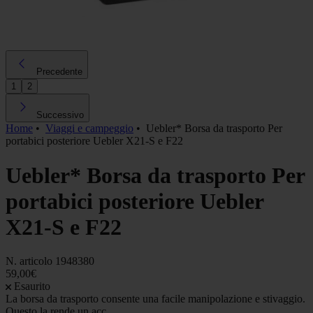
Precedente
1
2
Successivo
Home
•
Viaggi e campeggio
•
Uebler* Borsa da trasporto Per
portabici posteriore Uebler X21-S e F22
Uebler* Borsa da trasporto Per
portabici posteriore Uebler
X21-S e F22
N. articolo
1948380
59,00€
Esaurito
La borsa da trasporto consente una facile manipolazione e stivaggio.
Questo la rende un acc...