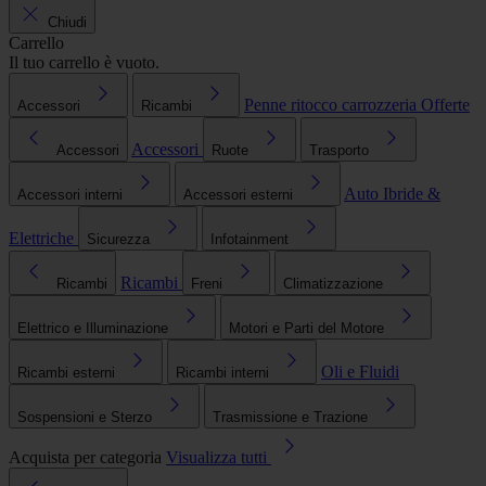
Chiudi
Carrello
Il tuo carrello è vuoto.
Penne ritocco carrozzeria
Offerte
Accessori
Ricambi
Accessori
Accessori
Ruote
Trasporto
Auto Ibride &
Accessori interni
Accessori esterni
Elettriche
Sicurezza
Infotainment
Ricambi
Ricambi
Freni
Climatizzazione
Elettrico e Illuminazione
Motori e Parti del Motore
Oli e Fluidi
Ricambi esterni
Ricambi interni
Sospensioni e Sterzo
Trasmissione e Trazione
Acquista per categoria
Visualizza tutti