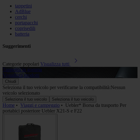
tappetini
AdBlue
cerchi
portapacchi
coprisedili
batteria
Suggerimenti
Categorie popolari
Visualizza tutti
Tappetini in gomma
A
Visualizza prodotti
V
Chiudi
Seleziona il tuo veicolo per verificarne la compatibilità:
Nessun
veicolo selezionato
Seleziona il tuo veicolo
Seleziona il tuo veicolo
Home
•
Viaggi e campeggio
•
Uebler* Borsa da trasporto Per
portabici posteriore Uebler X21-S e F22