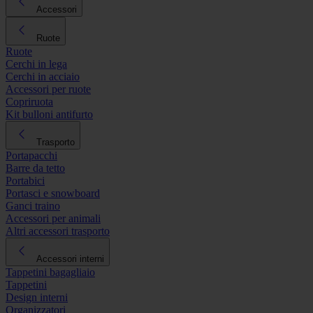
Accessori
Ruote
Ruote
Cerchi in lega
Cerchi in acciaio
Accessori per ruote
Copriruota
Kit bulloni antifurto
Trasporto
Portapacchi
Barre da tetto
Portabici
Portasci e snowboard
Ganci traino
Accessori per animali
Altri accessori trasporto
Accessori interni
Tappetini bagagliaio
Tappetini
Design interni
Organizzatori