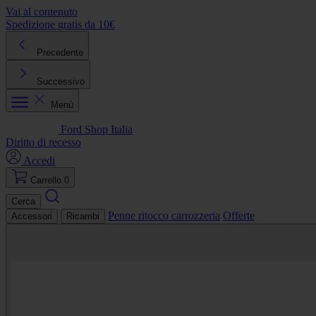
Vai al contenuto
Spedizione gratis da 10€
R
Precedente
Successivo
Menù
Ford Shop Italia
Diritto di recesso
Accedi
Carrello
0
Cerca
Penne ritocco carrozzeria
Offerte
Accessori
Ricambi