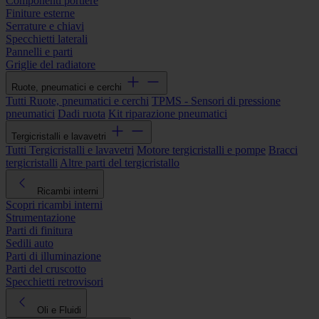
Componenti portiere
Finiture esterne
Serrature e chiavi
Specchietti laterali
Pannelli e parti
Griglie del radiatore
Ruote, pneumatici e cerchi
Tutti Ruote, pneumatici e cerchi
TPMS - Sensori di pressione
pneumatici
Dadi ruota
Kit riparazione pneumatici
Tergicristalli e lavavetri
Tutti Tergicristalli e lavavetri
Motore tergicristalli e pompe
Bracci
tergicristalli
Altre parti del tergicristallo
Ricambi interni
Scopri ricambi interni
Strumentazione
Parti di finitura
Sedili auto
Parti di illuminazione
Parti del cruscotto
Specchietti retrovisori
Oli e Fluidi