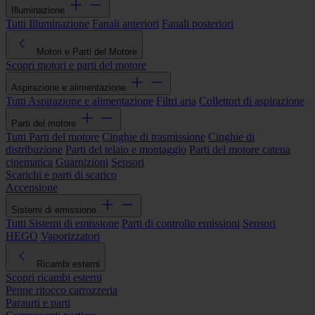
Illuminazione
Tutti Illuminazione
Fanali anteriori
Fanali posteriori
Motori e Parti del Motore
Scopri motori e parti del motore
Aspirazione e alimentazione
Tutti Aspirazione e alimentazione
Filtri aria
Collettori di aspirazione
Parti del motore
Tutti Parti del motore
Cinghie di trasmissione
Cinghie di
distribuzione
Parti del telaio e montaggio
Parti del motore catena
cinematica
Guarnizioni
Sensori
Scarichi e parti di scarico
Accensione
Sistemi di emissione
Tutti Sistemi di emissione
Parti di controllo emissioni
Sensori
HEGO
Vaporizzatori
Ricambi esterni
Scopri ricambi esterni
Penne ritocco carrozzeria
Paraurti e parti