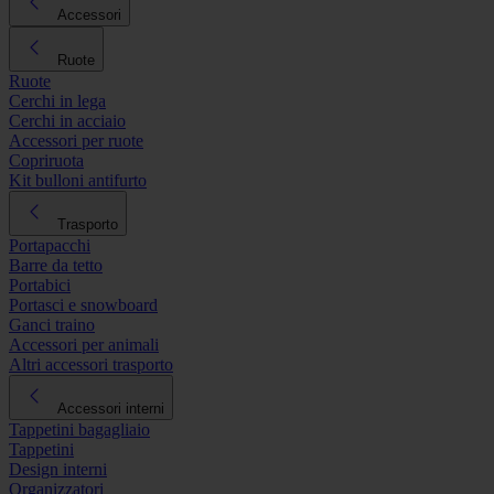
Accessori
Ruote
Ruote
Cerchi in lega
Cerchi in acciaio
Accessori per ruote
Copriruota
Kit bulloni antifurto
Trasporto
Portapacchi
Barre da tetto
Portabici
Portasci e snowboard
Ganci traino
Accessori per animali
Altri accessori trasporto
Accessori interni
Tappetini bagagliaio
Tappetini
Design interni
Organizzatori