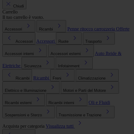
Chiudi
Carrello
Il tuo carrello è vuoto.
Penne ritocco carrozzeria
Offerte
Accessori
Ricambi
Accessori
Accessori
Ruote
Trasporto
Auto Ibride &
Accessori interni
Accessori esterni
Elettriche
Sicurezza
Infotainment
Ricambi
Ricambi
Freni
Climatizzazione
Elettrico e Illuminazione
Motori e Parti del Motore
Oli e Fluidi
Ricambi esterni
Ricambi interni
Sospensioni e Sterzo
Trasmissione e Trazione
Acquista per categoria
Visualizza tutti