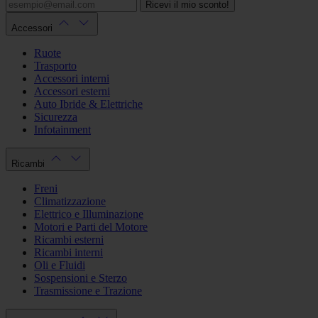
Ricevi il mio sconto!
Accessori
Ruote
Trasporto
Accessori interni
Accessori esterni
Auto Ibride & Elettriche
Sicurezza
Infotainment
Ricambi
Freni
Climatizzazione
Elettrico e Illuminazione
Motori e Parti del Motore
Ricambi esterni
Ricambi interni
Oli e Fluidi
Sospensioni e Sterzo
Trasmissione e Trazione