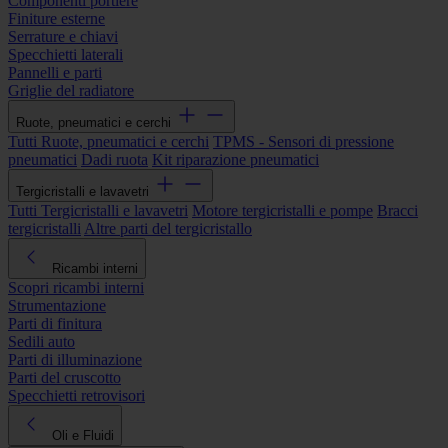
Componenti portiere
Finiture esterne
Serrature e chiavi
Specchietti laterali
Pannelli e parti
Griglie del radiatore
Ruote, pneumatici e cerchi
Tutti Ruote, pneumatici e cerchi
TPMS - Sensori di pressione
pneumatici
Dadi ruota
Kit riparazione pneumatici
Tergicristalli e lavavetri
Tutti Tergicristalli e lavavetri
Motore tergicristalli e pompe
Bracci
tergicristalli
Altre parti del tergicristallo
Ricambi interni
Scopri ricambi interni
Strumentazione
Parti di finitura
Sedili auto
Parti di illuminazione
Parti del cruscotto
Specchietti retrovisori
Oli e Fluidi