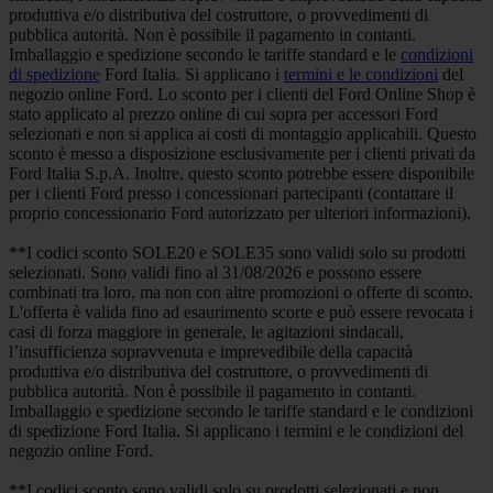
produttiva e/o distributiva del costruttore, o provvedimenti di
pubblica autorità. Non è possibile il pagamento in contanti.
Imballaggio e spedizione secondo le tariffe standard e le
condizioni
di spedizione
Ford Italia. Si applicano i
termini e le condizioni
del
negozio online Ford. Lo sconto per i clienti del Ford Online Shop è
stato applicato al prezzo online di cui sopra per accessori Ford
selezionati e non si applica ai costi di montaggio applicabili. Questo
sconto è messo a disposizione esclusivamente per i clienti privati da
Ford Italia S.p.A. Inoltre, questo sconto potrebbe essere disponibile
per i clienti Ford presso i concessionari partecipanti (contattare il
proprio concessionario Ford autorizzato per ulteriori informazioni).
**I codici sconto SOLE20 e SOLE35 sono validi solo su prodotti
selezionati. Sono validi fino al 31/08/2026 e possono essere
combinati tra loro, ma non con altre promozioni o offerte di sconto.
L'offerta è valida fino ad esaurimento scorte e può essere revocata i
casi di forza maggiore in generale, le agitazioni sindacali,
l’insufficienza sopravvenuta e imprevedibile della capacità
produttiva e/o distributiva del costruttore, o provvedimenti di
pubblica autorità. Non è possibile il pagamento in contanti.
Imballaggio e spedizione secondo le tariffe standard e le condizioni
di spedizione Ford Italia. Si applicano i termini e le condizioni del
negozio online Ford.
**I codici sconto sono validi solo su prodotti selezionati e non