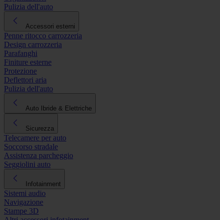
Pulizia dell'auto
Accessori esterni
Penne ritocco carrozzeria
Design carrozzeria
Parafanghi
Finiture esterne
Protezione
Deflettori aria
Pulizia dell'auto
Auto Ibride & Elettriche
Sicurezza
Telecamere per auto
Soccorso stradale
Assistenza parcheggio
Seggiolini auto
Infotainment
Sistemi audio
Navigazione
Stampe 3D
Altri accessori infotainment