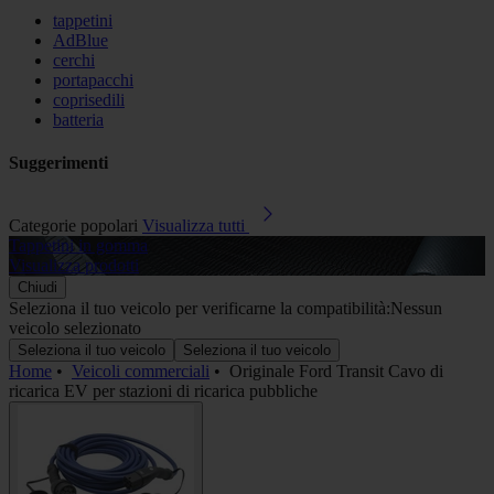
tappetini
AdBlue
cerchi
portapacchi
coprisedili
batteria
Suggerimenti
Categorie popolari
Visualizza tutti
Tappetini in gomma
A
Visualizza prodotti
V
Chiudi
Seleziona il tuo veicolo per verificarne la compatibilità:
Nessun
veicolo selezionato
Seleziona il tuo veicolo
Seleziona il tuo veicolo
Home
•
Veicoli commerciali
•
Originale Ford Transit Cavo di
ricarica EV per stazioni di ricarica pubbliche