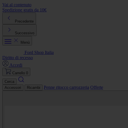
Vai al contenuto
Spedizione gratis da 10€
R
Precedente
Successivo
Menù
Ford Shop Italia
Diritto di recesso
Accedi
Carrello
0
Cerca
Penne ritocco carrozzeria
Offerte
Accessori
Ricambi