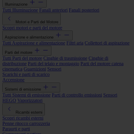
Illuminazione
Tutti Illuminazione
Fanali anteriori
Fanali posteriori
Motori e Parti del Motore
Scopri motori e parti del motore
Aspirazione e alimentazione
Tutti Aspirazione e alimentazione
Filtri aria
Collettori di aspirazione
Parti del motore
Tutti Parti del motore
Cinghie di trasmissione
Cinghie di
distribuzione
Parti del telaio e montaggio
Parti del motore catena
cinematica
Guarnizioni
Sensori
Scarichi e parti di scarico
Accensione
Sistemi di emissione
Tutti Sistemi di emissione
Parti di controllo emissioni
Sensori
HEGO
Vaporizzatori
Ricambi esterni
Scopri ricambi esterni
Penne ritocco carrozzeria
Paraurti e parti