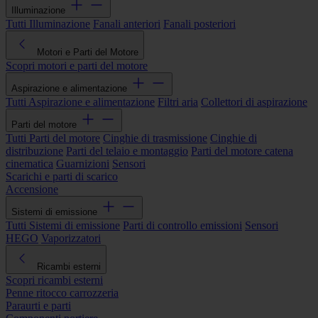
Illuminazione
Tutti Illuminazione
Fanali anteriori
Fanali posteriori
Motori e Parti del Motore
Scopri motori e parti del motore
Aspirazione e alimentazione
Tutti Aspirazione e alimentazione
Filtri aria
Collettori di aspirazione
Parti del motore
Tutti Parti del motore
Cinghie di trasmissione
Cinghie di
distribuzione
Parti del telaio e montaggio
Parti del motore catena
cinematica
Guarnizioni
Sensori
Scarichi e parti di scarico
Accensione
Sistemi di emissione
Tutti Sistemi di emissione
Parti di controllo emissioni
Sensori
HEGO
Vaporizzatori
Ricambi esterni
Scopri ricambi esterni
Penne ritocco carrozzeria
Paraurti e parti