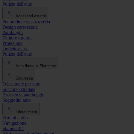
Pulizia dell'auto
Accessori esterni
Penne ritocco carrozzeria
Design carrozzeria
Parafanghi
Finiture esterne
Protezione
Deflettori aria
Pulizia dell'auto
Auto Ibride & Elettriche
Sicurezza
Telecamere per auto
Soccorso stradale
Assistenza parcheggio
Seggiolini auto
Infotainment
Sistemi audio
Navigazione
Stampe 3D
Altri accessori infotainment