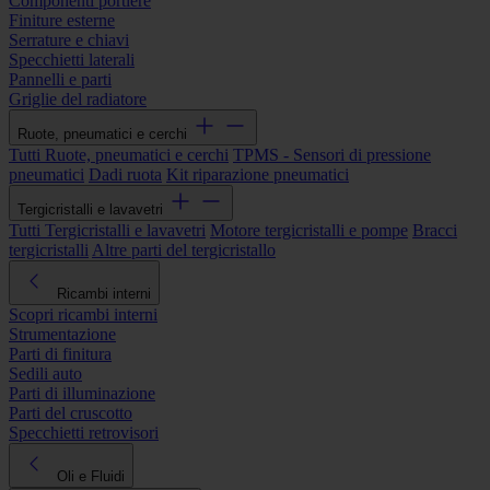
Componenti portiere
Finiture esterne
Serrature e chiavi
Specchietti laterali
Pannelli e parti
Griglie del radiatore
Ruote, pneumatici e cerchi
Tutti Ruote, pneumatici e cerchi
TPMS - Sensori di pressione
pneumatici
Dadi ruota
Kit riparazione pneumatici
Tergicristalli e lavavetri
Tutti Tergicristalli e lavavetri
Motore tergicristalli e pompe
Bracci
tergicristalli
Altre parti del tergicristallo
Ricambi interni
Scopri ricambi interni
Strumentazione
Parti di finitura
Sedili auto
Parti di illuminazione
Parti del cruscotto
Specchietti retrovisori
Oli e Fluidi