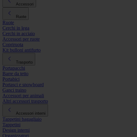
Accessori
Ruote
Ruote
Cerchi in lega
Cerchi in acciaio
Accessori per ruote
Copriruota
Kit bulloni antifurto
Trasporto
Portapacchi
Barre da tetto
Portabici
Portasci e snowboard
Ganci traino
Accessori per animali
Altri accessori trasporto
Accessori interni
Tappetini bagagliaio
Tappetini
Design interni
Organizzatori