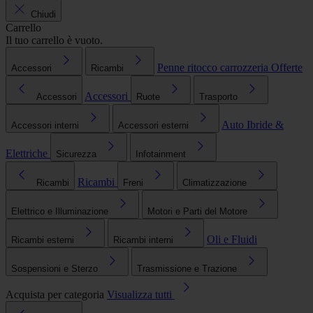
Chiudi
Carrello
Il tuo carrello è vuoto.
Penne ritocco carrozzeria
Offerte
Accessori
Ricambi
Accessori
Accessori
Ruote
Trasporto
Auto Ibride &
Accessori interni
Accessori esterni
Elettriche
Sicurezza
Infotainment
Ricambi
Ricambi
Freni
Climatizzazione
Elettrico e Illuminazione
Motori e Parti del Motore
Oli e Fluidi
Ricambi esterni
Ricambi interni
Sospensioni e Sterzo
Trasmissione e Trazione
Acquista per categoria
Visualizza tutti