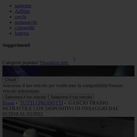
tappetini
AdBlue
cerchi
portapacchi
coprisedili
batteria
Suggerimenti
Categorie popolari
Visualizza tutti
Tappetini in gomma
A
Visualizza prodotti
V
Chiudi
Seleziona il tuo veicolo per verificarne la compatibilità:
Nessun
veicolo selezionato
Seleziona il tuo veicolo
Seleziona il tuo veicolo
Home
•
TUTTI I PRODOTTI
•
GANCIO TRAINO
RETRATTILE CON DISPOSITIVI DI FISSAGGIO DAL
01/2018 AL 03/2022