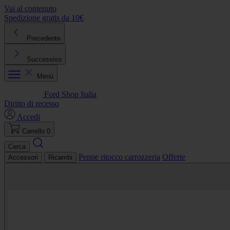
Vai al contenuto
Spedizione gratis da 10€
R
Precedente
Successivo
Menù
Ford Shop Italia
Diritto di recesso
Accedi
Carrello
0
Cerca
Penne ritocco carrozzeria
Offerte
Accessori
Ricambi