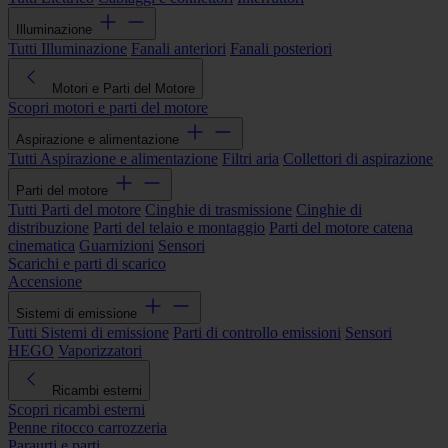
Illuminazione
Tutti Illuminazione
Fanali anteriori
Fanali posteriori
Motori e Parti del Motore
Scopri motori e parti del motore
Aspirazione e alimentazione
Tutti Aspirazione e alimentazione
Filtri aria
Collettori di aspirazione
Parti del motore
Tutti Parti del motore
Cinghie di trasmissione
Cinghie di
distribuzione
Parti del telaio e montaggio
Parti del motore catena
cinematica
Guarnizioni
Sensori
Scarichi e parti di scarico
Accensione
Sistemi di emissione
Tutti Sistemi di emissione
Parti di controllo emissioni
Sensori
HEGO
Vaporizzatori
Ricambi esterni
Scopri ricambi esterni
Penne ritocco carrozzeria
Paraurti e parti