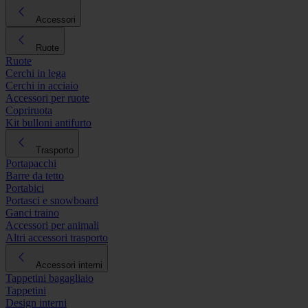
Accessori
Ruote
Ruote
Cerchi in lega
Cerchi in acciaio
Accessori per ruote
Copriruota
Kit bulloni antifurto
Trasporto
Portapacchi
Barre da tetto
Portabici
Portasci e snowboard
Ganci traino
Accessori per animali
Altri accessori trasporto
Accessori interni
Tappetini bagagliaio
Tappetini
Design interni