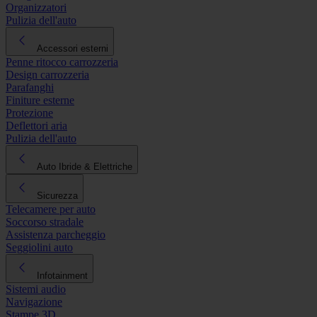
Organizzatori
Pulizia dell'auto
Accessori esterni
Penne ritocco carrozzeria
Design carrozzeria
Parafanghi
Finiture esterne
Protezione
Deflettori aria
Pulizia dell'auto
Auto Ibride & Elettriche
Sicurezza
Telecamere per auto
Soccorso stradale
Assistenza parcheggio
Seggiolini auto
Infotainment
Sistemi audio
Navigazione
Stampe 3D