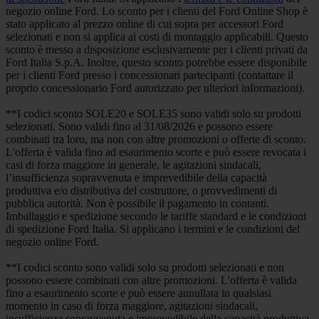
negozio online Ford. Lo sconto per i clienti del Ford Online Shop è
stato applicato al prezzo online di cui sopra per accessori Ford
selezionati e non si applica ai costi di montaggio applicabili. Questo
sconto è messo a disposizione esclusivamente per i clienti privati da
Ford Italia S.p.A. Inoltre, questo sconto potrebbe essere disponibile
per i clienti Ford presso i concessionari partecipanti (contattare il
proprio concessionario Ford autorizzato per ulteriori informazioni).
**I codici sconto SOLE20 e SOLE35 sono validi solo su prodotti
selezionati. Sono validi fino al 31/08/2026 e possono essere
combinati tra loro, ma non con altre promozioni o offerte di sconto.
L'offerta è valida fino ad esaurimento scorte e può essere revocata i
casi di forza maggiore in generale, le agitazioni sindacali,
l’insufficienza sopravvenuta e imprevedibile della capacità
produttiva e/o distributiva del costruttore, o provvedimenti di
pubblica autorità. Non è possibile il pagamento in contanti.
Imballaggio e spedizione secondo le tariffe standard e le condizioni
di spedizione Ford Italia. Si applicano i termini e le condizioni del
negozio online Ford.
**I codici sconto sono validi solo su prodotti selezionati e non
possono essere combinati con altre promozioni. L'offerta è valida
fino a esaurimento scorte e può essere annullata in qualsiasi
momento in caso di forza maggiore, agitazioni sindacali,
insufficienza sopravvenuta e imprevedibile della capacità produttiva