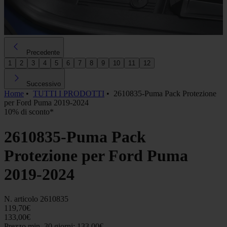
Precedente
1
2
3
4
5
6
7
8
9
10
11
12
Successivo
Home
•
TUTTI I PRODOTTI
•
2610835-Puma Pack Protezione
per Ford Puma 2019-2024
10% di sconto*
2610835-Puma Pack
Protezione per Ford Puma
2019-2024
N. articolo
2610835
119,70€
133,00€
Prezzo min. 30 giorni: 133,00€