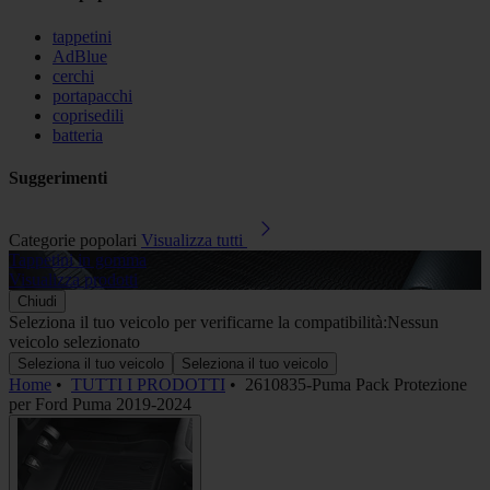
tappetini
AdBlue
cerchi
portapacchi
coprisedili
batteria
Suggerimenti
Categorie popolari
Visualizza tutti
Tappetini in gomma
A
Visualizza prodotti
V
Chiudi
Seleziona il tuo veicolo per verificarne la compatibilità:
Nessun
veicolo selezionato
Seleziona il tuo veicolo
Seleziona il tuo veicolo
Home
•
TUTTI I PRODOTTI
•
2610835-Puma Pack Protezione
per Ford Puma 2019-2024