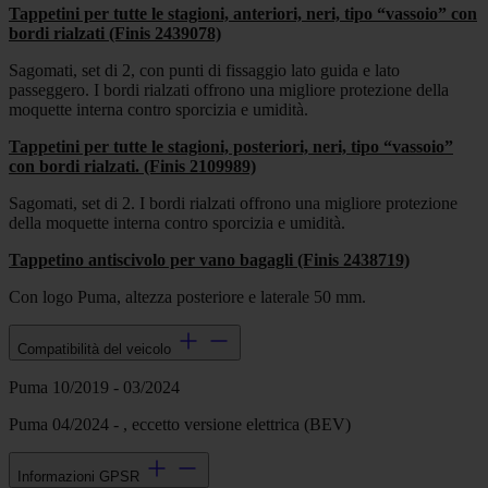
Tappetini per tutte le stagioni, anteriori, neri, tipo “vassoio” con
bordi rialzati (Finis 2439078)
Sagomati, set di 2, con punti di fissaggio lato guida e lato
passeggero. I bordi rialzati offrono una migliore protezione della
moquette interna contro sporcizia e umidità.
Tappetini per tutte le stagioni, posteriori, neri, tipo “vassoio”
con bordi rialzati. (Finis 2109989)
Sagomati, set di 2. I bordi rialzati offrono una migliore protezione
della moquette interna contro sporcizia e umidità.
Tappetino antiscivolo per vano bagagli (Finis 2438719)
Con logo Puma, altezza posteriore e laterale 50 mm.
Compatibilità del veicolo
Puma 10/2019 - 03/2024
Puma 04/2024 - , eccetto versione elettrica (BEV)
Informazioni GPSR