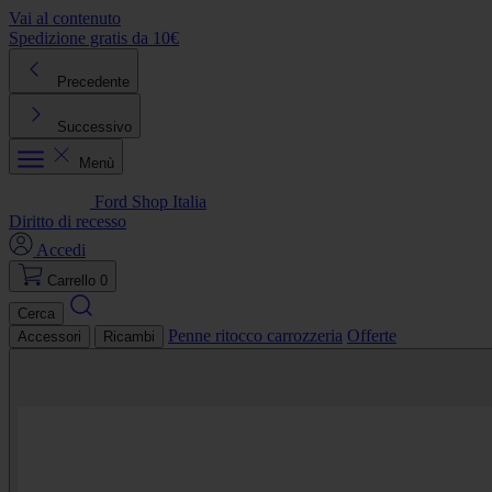
Vai al contenuto
Spedizione gratis da 10€
R
Precedente
Successivo
Menù
Ford Shop Italia
Diritto di recesso
Accedi
Carrello
0
Cerca
Penne ritocco carrozzeria
Offerte
Accessori
Ricambi