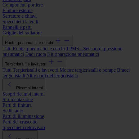
Componenti portiere
Finiture esterne
Serrature e chiavi
Specchietti laterali
Pannelli e parti
Griglie del radiatore
Ruote, pneumatici e cerchi
Tutti Ruote, pneumatici e cerchi
TPMS - Sensori di pressione
pneumatici
Dadi ruota
Kit riparazione pneumatici
Tergicristalli e lavavetri
Tutti Tergicristalli e lavavetri
Motore tergicristalli e pompe
Bracci
tergicristalli
Altre parti del tergicristallo
Ricambi interni
Scopri ricambi interni
Strumentazione
Parti di finitura
Sedili auto
Parti di illuminazione
Parti del cruscotto
Specchietti retrovisori