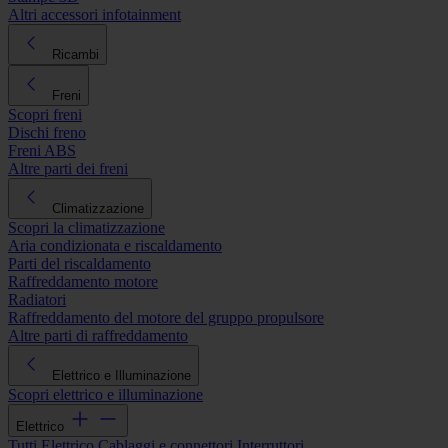
Altri accessori infotainment
Ricambi
Freni
Scopri freni
Dischi freno
Freni ABS
Altre parti dei freni
Climatizzazione
Scopri la climatizzazione
Aria condizionata e riscaldamento
Parti del riscaldamento
Raffreddamento motore
Radiatori
Raffreddamento del motore del gruppo propulsore
Altre parti di raffreddamento
Elettrico e Illuminazione
Scopri elettrico e illuminazione
Elettrico
Tutti Elettrico
Cablaggi e connettori
Interruttori