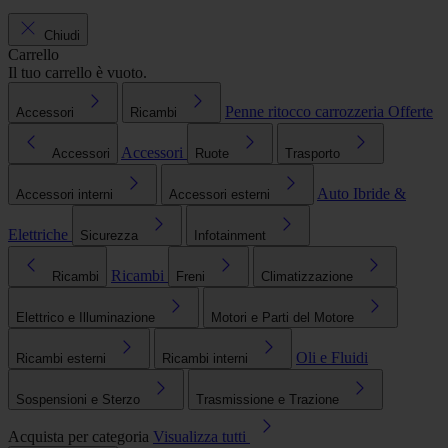
Chiudi
Carrello
Il tuo carrello è vuoto.
Penne ritocco carrozzeria
Offerte
Accessori
Ricambi
Accessori
Accessori
Ruote
Trasporto
Auto Ibride &
Accessori interni
Accessori esterni
Elettriche
Sicurezza
Infotainment
Ricambi
Ricambi
Freni
Climatizzazione
Elettrico e Illuminazione
Motori e Parti del Motore
Oli e Fluidi
Ricambi esterni
Ricambi interni
Sospensioni e Sterzo
Trasmissione e Trazione
Acquista per categoria
Visualizza tutti