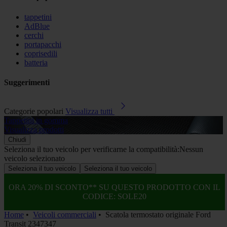
tappetini
AdBlue
cerchi
portapacchi
coprisedili
batteria
Suggerimenti
Categorie popolari
Visualizza tutti
Tappetini in gomma
A
Visualizza prodotti
V
Chiudi
Seleziona il tuo veicolo per verificarne la compatibilità:
Nessun
veicolo selezionato
Seleziona il tuo veicolo
Seleziona il tuo veicolo
ORA 20% DI SCONTO** SU QUESTO PRODOTTO CON IL
CODICE: SOLE20
Home
•
Veicoli commerciali
•
Scatola termostato originale Ford
Transit 2347347