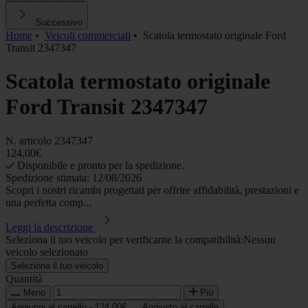
Successivo
Home
•
Veicoli commerciali
•
Scatola termostato originale Ford
Transit 2347347
Scatola termostato originale
Ford Transit 2347347
N. articolo
2347347
124,00€
Disponibile e pronto per la spedizione.
Spedizione stimata: 12/08/2026
Scopri i nostri ricambi progettati per offrire affidabilità, prestazioni e
una perfetta comp...
Leggi la descrizione
Seleziona il tuo veicolo per verificarne la compatibilità:
Nessun
veicolo selezionato
Seleziona il tuo veicolo
Quantità
Meno
Più
Aggiungi al carrello -
124,00€
Aggiunto al carrello