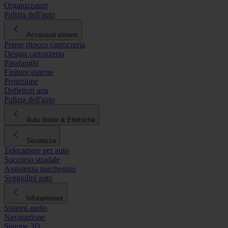
Organizzatori
Pulizia dell'auto
Accessori esterni
Penne ritocco carrozzeria
Design carrozzeria
Parafanghi
Finiture esterne
Protezione
Deflettori aria
Pulizia dell'auto
Auto Ibride & Elettriche
Sicurezza
Telecamere per auto
Soccorso stradale
Assistenza parcheggio
Seggiolini auto
Infotainment
Sistemi audio
Navigazione
Stampe 3D