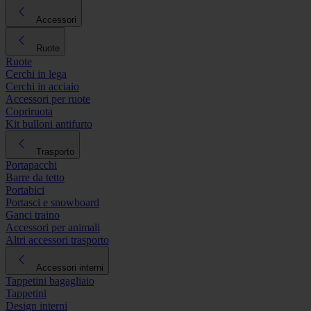
Accessori
Ruote
Ruote
Cerchi in lega
Cerchi in acciaio
Accessori per ruote
Copriruota
Kit bulloni antifurto
Trasporto
Portapacchi
Barre da tetto
Portabici
Portasci e snowboard
Ganci traino
Accessori per animali
Altri accessori trasporto
Accessori interni
Tappetini bagagliaio
Tappetini
Design interni