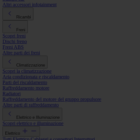
Altri accessori infotainment
Ricambi
Freni
Scopri freni
Dischi freno
Freni ABS
Altre parti dei freni
Climatizzazione
Scopri la climatizzazione
Aria condizionata e riscaldamento
Parti del riscaldamento
Raffreddamento motore
Radiatori
Raffreddamento del motore del gruppo propulsore
Altre parti di raffreddamento
Elettrico e Illuminazione
Scopri elettrico e illuminazione
Elettrico
Tutti Elettrico
Cablaggi e connettori
Interruttori