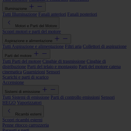
Illuminazione
Tutti Illuminazione
Fanali anteriori
Fanali posteriori
Motori e Parti del Motore
Scopri motori e parti del motore
Aspirazione e alimentazione
Tutti Aspirazione e alimentazione
Filtri aria
Collettori di aspirazione
Parti del motore
Tutti Parti del motore
Cinghie di trasmissione
Cinghie di
distribuzione
Parti del telaio e montaggio
Parti del motore catena
cinematica
Guarnizioni
Sensori
Scarichi e parti di scarico
Accensione
Sistemi di emissione
Tutti Sistemi di emissione
Parti di controllo emissioni
Sensori
HEGO
Vaporizzatori
Ricambi esterni
Scopri ricambi esterni
Penne ritocco carrozzeria
Paraurti e parti