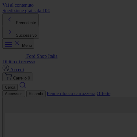
Vai al contenuto
Spedizione gratis da 10€
R
Precedente
Successivo
Menù
Ford Shop Italia
Diritto di recesso
Accedi
Carrello
0
Cerca
Penne ritocco carrozzeria
Offerte
Accessori
Ricambi