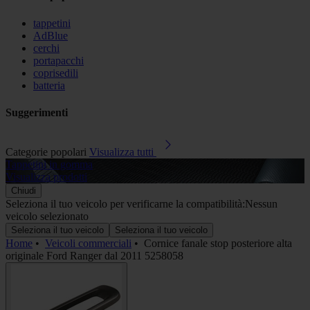
tappetini
AdBlue
cerchi
portapacchi
coprisedili
batteria
Suggerimenti
Categorie popolari
Visualizza tutti
Tappetini in gomma
A
Visualizza prodotti
V
Chiudi
Seleziona il tuo veicolo per verificarne la compatibilità:
Nessun
veicolo selezionato
Seleziona il tuo veicolo
Seleziona il tuo veicolo
Home
•
Veicoli commerciali
•
Cornice fanale stop posteriore alta
originale Ford Ranger dal 2011 5258058