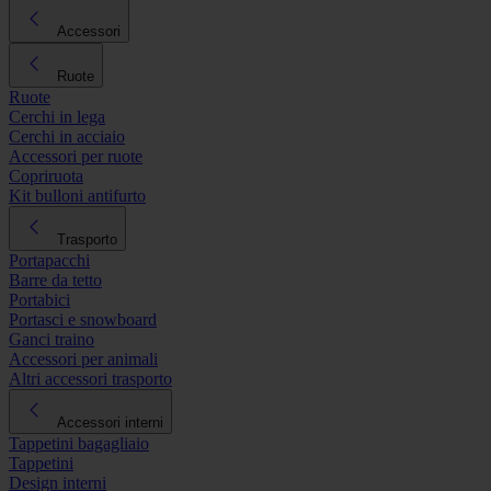
Accessori
Ruote
Ruote
Cerchi in lega
Cerchi in acciaio
Accessori per ruote
Copriruota
Kit bulloni antifurto
Trasporto
Portapacchi
Barre da tetto
Portabici
Portasci e snowboard
Ganci traino
Accessori per animali
Altri accessori trasporto
Accessori interni
Tappetini bagagliaio
Tappetini
Design interni