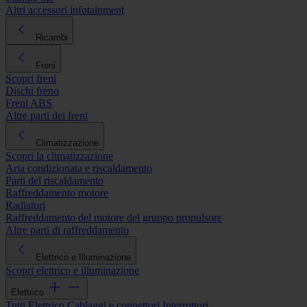
Altri accessori infotainment
Ricambi
Freni
Scopri freni
Dischi freno
Freni ABS
Altre parti dei freni
Climatizzazione
Scopri la climatizzazione
Aria condizionata e riscaldamento
Parti del riscaldamento
Raffreddamento motore
Radiatori
Raffreddamento del motore del gruppo propulsore
Altre parti di raffreddamento
Elettrico e Illuminazione
Scopri elettrico e illuminazione
Elettrico
Tutti Elettrico
Cablaggi e connettori
Interruttori