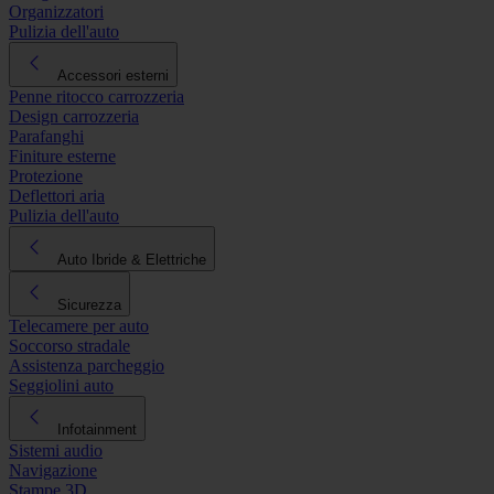
Organizzatori
Pulizia dell'auto
Accessori esterni
Penne ritocco carrozzeria
Design carrozzeria
Parafanghi
Finiture esterne
Protezione
Deflettori aria
Pulizia dell'auto
Auto Ibride & Elettriche
Sicurezza
Telecamere per auto
Soccorso stradale
Assistenza parcheggio
Seggiolini auto
Infotainment
Sistemi audio
Navigazione
Stampe 3D