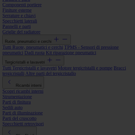
Componenti portiere
Finiture esterne
Serrature e chiavi
Specchietti laterali
Pannelli e parti
Griglie del radiatore
Ruote, pneumatici e cerchi
Tutti Ruote, pneumatici e cerchi
TPMS - Sensori di pressione
pneumatici
Dadi ruota
Kit riparazione pneumatici
Tergicristalli e lavavetri
Tutti Tergicristalli e lavavetri
Motore tergicristalli e pompe
Bracci
tergicristalli
Altre parti del tergicristallo
Ricambi interni
Scopri ricambi interni
Strumentazione
Parti di finitura
Sedili auto
Parti di illuminazione
Parti del cruscotto
Specchietti retrovisori