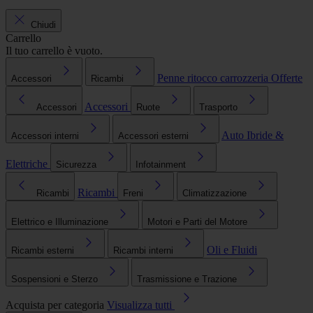
Chiudi
Carrello
Il tuo carrello è vuoto.
Penne ritocco carrozzeria
Offerte
Accessori
Ricambi
Accessori
Accessori
Ruote
Trasporto
Auto Ibride &
Accessori interni
Accessori esterni
Elettriche
Sicurezza
Infotainment
Ricambi
Ricambi
Freni
Climatizzazione
Elettrico e Illuminazione
Motori e Parti del Motore
Oli e Fluidi
Ricambi esterni
Ricambi interni
Sospensioni e Sterzo
Trasmissione e Trazione
Acquista per categoria
Visualizza tutti