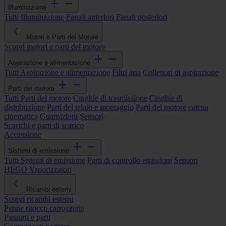
Illuminazione
Tutti Illuminazione
Fanali anteriori
Fanali posteriori
Motori e Parti del Motore
Scopri motori e parti del motore
Aspirazione e alimentazione
Tutti Aspirazione e alimentazione
Filtri aria
Collettori di aspirazione
Parti del motore
Tutti Parti del motore
Cinghie di trasmissione
Cinghie di
distribuzione
Parti del telaio e montaggio
Parti del motore catena
cinematica
Guarnizioni
Sensori
Scarichi e parti di scarico
Accensione
Sistemi di emissione
Tutti Sistemi di emissione
Parti di controllo emissioni
Sensori
HEGO
Vaporizzatori
Ricambi esterni
Scopri ricambi esterni
Penne ritocco carrozzeria
Paraurti e parti