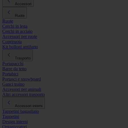
Accessori
Ruote
Ruote
Cerchi in lega
Cerchi in acciaio
Accessori per ruote
Copriruota
Kit bulloni antifurto
Trasporto
Portapacchi
Barre da tetto
Portabici
Portasci e snowboard
Ganci traino
Accessori per animali
Altri accessori trasporto
Accessori interni
Tappetini bagagliaio
Tappetini
Design interni
Organizzatori