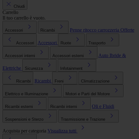
Chiudi
Carrello
Il tuo carrello è vuoto.
Penne ritocco carrozzeria
Offerte
Accessori
Ricambi
Accessori
Accessori
Ruote
Trasporto
Auto Ibride &
Accessori interni
Accessori esterni
Elettriche
Sicurezza
Infotainment
Ricambi
Ricambi
Freni
Climatizzazione
Elettrico e Illuminazione
Motori e Parti del Motore
Oli e Fluidi
Ricambi esterni
Ricambi interni
Sospensioni e Sterzo
Trasmissione e Trazione
Acquista per categoria
Visualizza tutti