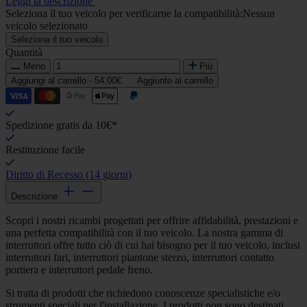
Leggi la descrizione
Seleziona il tuo veicolo per verificarne la compatibilità:
Nessun
veicolo selezionato
Seleziona il tuo veicolo
Quantità
Meno
Più
Aggiungi al carrello -
54,00€
Aggiunto al carrello
Spedizione gratis da 10€*
Restituzione facile
Diritto di Recesso (14 giorni)
Descrizione
Scopri i nostri ricambi progettati per offrire affidabilità, prestazioni e
una perfetta compatibilità con il tuo veicolo. La nostra gamma di
interruttori offre tutto ciò di cui hai bisogno per il tuo veicolo, inclusi
interruttori fari, interruttori piantone sterzo, interruttori contatto
portiera e interruttori pedale freno.
Si tratta di prodotti che richiedono conoscenze specialistiche e/o
strumenti speciali per l'installazione. I prodotti non sono destinati