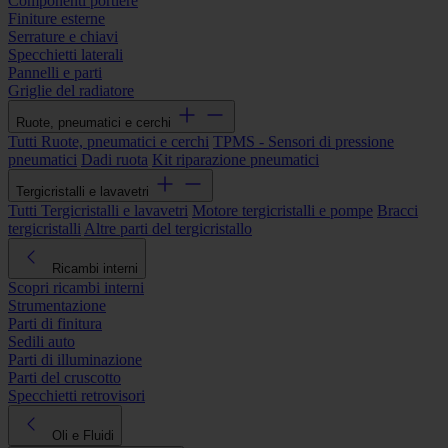
Componenti portiere
Finiture esterne
Serrature e chiavi
Specchietti laterali
Pannelli e parti
Griglie del radiatore
Ruote, pneumatici e cerchi
Tutti Ruote, pneumatici e cerchi
TPMS - Sensori di pressione
pneumatici
Dadi ruota
Kit riparazione pneumatici
Tergicristalli e lavavetri
Tutti Tergicristalli e lavavetri
Motore tergicristalli e pompe
Bracci
tergicristalli
Altre parti del tergicristallo
Ricambi interni
Scopri ricambi interni
Strumentazione
Parti di finitura
Sedili auto
Parti di illuminazione
Parti del cruscotto
Specchietti retrovisori
Oli e Fluidi