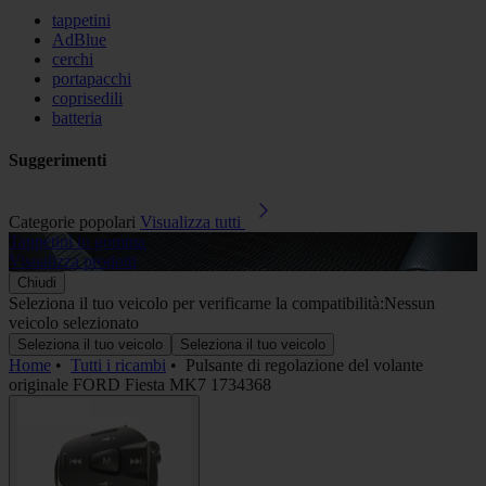
tappetini
AdBlue
cerchi
portapacchi
coprisedili
batteria
Suggerimenti
Categorie popolari
Visualizza tutti
Tappetini in gomma
A
Visualizza prodotti
V
Chiudi
Seleziona il tuo veicolo per verificarne la compatibilità:
Nessun
veicolo selezionato
Seleziona il tuo veicolo
Seleziona il tuo veicolo
Home
•
Tutti i ricambi
•
Pulsante di regolazione del volante
originale FORD Fiesta MK7 1734368