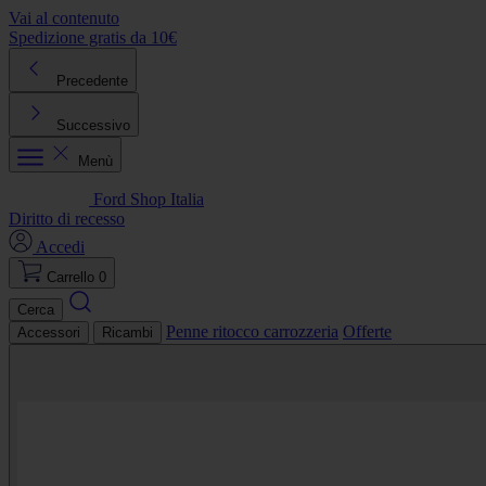
Vai al contenuto
Spedizione gratis da 10€
R
Precedente
Successivo
Menù
Ford Shop Italia
Diritto di recesso
Accedi
Carrello
0
Cerca
Penne ritocco carrozzeria
Offerte
Accessori
Ricambi