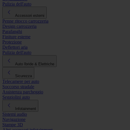
Pulizia dell'auto
Accessori esterni
Penne ritocco carrozzeria
Design carrozzeria
Parafanghi
Finiture esterne
Protezione
Deflettori aria
Pulizia dell'auto
Auto Ibride & Elettriche
Sicurezza
Telecamere per auto
Soccorso stradale
Assistenza parcheggio
Seggiolini auto
Infotainment
Sistemi audio
Navigazione
Stampe 3D
Altri accessori infotainment