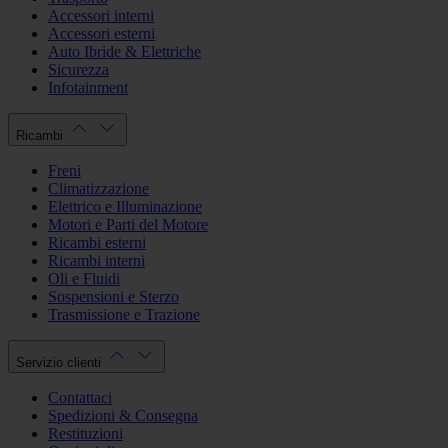
Accessori interni
Accessori esterni
Auto Ibride & Elettriche
Sicurezza
Infotainment
Ricambi
Freni
Climatizzazione
Elettrico e Illuminazione
Motori e Parti del Motore
Ricambi esterni
Ricambi interni
Oli e Fluidi
Sospensioni e Sterzo
Trasmissione e Trazione
Servizio clienti
Contattaci
Spedizioni & Consegna
Restituzioni