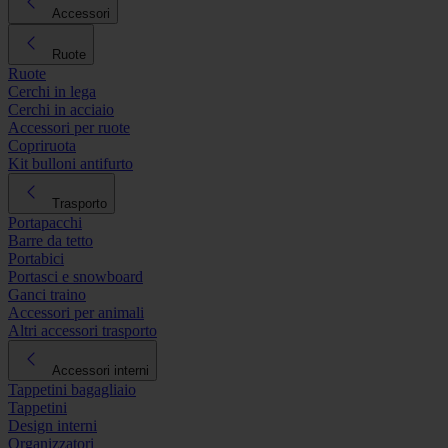
Accessori
Ruote
Ruote
Cerchi in lega
Cerchi in acciaio
Accessori per ruote
Copriruota
Kit bulloni antifurto
Trasporto
Portapacchi
Barre da tetto
Portabici
Portasci e snowboard
Ganci traino
Accessori per animali
Altri accessori trasporto
Accessori interni
Tappetini bagagliaio
Tappetini
Design interni
Organizzatori