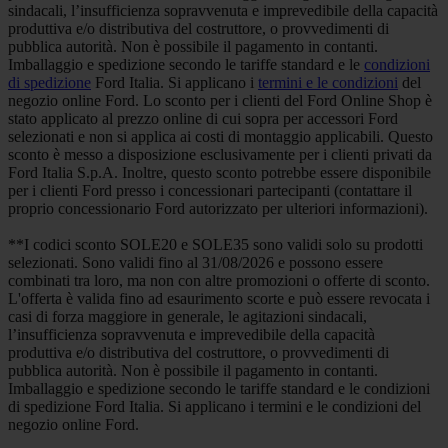
sindacali, l’insufficienza sopravvenuta e imprevedibile della capacità
produttiva e/o distributiva del costruttore, o provvedimenti di
pubblica autorità. Non è possibile il pagamento in contanti.
Imballaggio e spedizione secondo le tariffe standard e le
condizioni
di spedizione
Ford Italia. Si applicano i
termini e le condizioni
del
negozio online Ford. Lo sconto per i clienti del Ford Online Shop è
stato applicato al prezzo online di cui sopra per accessori Ford
selezionati e non si applica ai costi di montaggio applicabili. Questo
sconto è messo a disposizione esclusivamente per i clienti privati da
Ford Italia S.p.A. Inoltre, questo sconto potrebbe essere disponibile
per i clienti Ford presso i concessionari partecipanti (contattare il
proprio concessionario Ford autorizzato per ulteriori informazioni).
**I codici sconto SOLE20 e SOLE35 sono validi solo su prodotti
selezionati. Sono validi fino al 31/08/2026 e possono essere
combinati tra loro, ma non con altre promozioni o offerte di sconto.
L'offerta è valida fino ad esaurimento scorte e può essere revocata i
casi di forza maggiore in generale, le agitazioni sindacali,
l’insufficienza sopravvenuta e imprevedibile della capacità
produttiva e/o distributiva del costruttore, o provvedimenti di
pubblica autorità. Non è possibile il pagamento in contanti.
Imballaggio e spedizione secondo le tariffe standard e le condizioni
di spedizione Ford Italia. Si applicano i termini e le condizioni del
negozio online Ford.