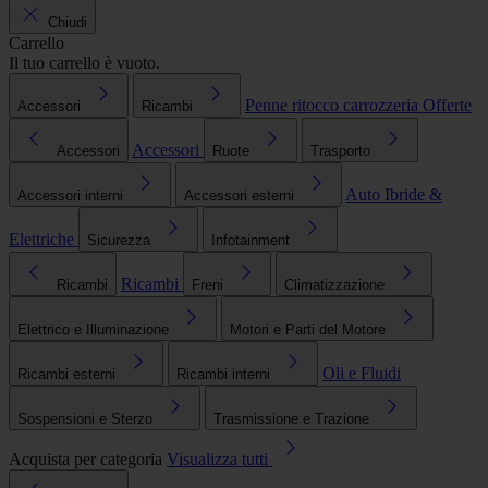
Chiudi
Carrello
Il tuo carrello è vuoto.
Penne ritocco carrozzeria
Offerte
Accessori
Ricambi
Accessori
Accessori
Ruote
Trasporto
Auto Ibride &
Accessori interni
Accessori esterni
Elettriche
Sicurezza
Infotainment
Ricambi
Ricambi
Freni
Climatizzazione
Elettrico e Illuminazione
Motori e Parti del Motore
Oli e Fluidi
Ricambi esterni
Ricambi interni
Sospensioni e Sterzo
Trasmissione e Trazione
Acquista per categoria
Visualizza tutti