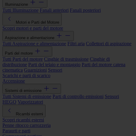
Illuminazione
Tutti Illuminazione
Fanali anteriori
Fanali posteriori
Motori e Parti del Motore
Scopri motori e parti del motore
Aspirazione e alimentazione
Tutti Aspirazione e alimentazione
Filtri aria
Collettori di aspirazione
Parti del motore
Tutti Parti del motore
Cinghie di trasmissione
Cinghie di
distribuzione
Parti del telaio e montaggio
Parti del motore catena
cinematica
Guarnizioni
Sensori
Scarichi e parti di scarico
Accensione
Sistemi di emissione
Tutti Sistemi di emissione
Parti di controllo emissioni
Sensori
HEGO
Vaporizzatori
Ricambi esterni
Scopri ricambi esterni
Penne ritocco carrozzeria
Paraurti e parti