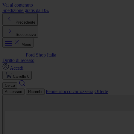
Vai al contenuto
Spedizione gratis da 10€
R
Precedente
Successivo
Menù
Ford Shop Italia
Diritto di recesso
Accedi
Carrello
0
Cerca
Penne ritocco carrozzeria
Offerte
Accessori
Ricambi