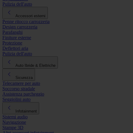
Pulizia dell'auto
Accessori esterni
Penne ritocco carrozzeria
Design carrozzeria
Parafanghi
Finiture esterne
Protezione
Deflettori aria
Pulizia dell'auto
Auto Ibride & Elettriche
Sicurezza
Telecamere per auto
Soccorso stradale
Assistenza parcheggio
Seggiolini auto
Infotainment
Sistemi audio
Navigazione
Stampe 3D
Altri accessori infotainment