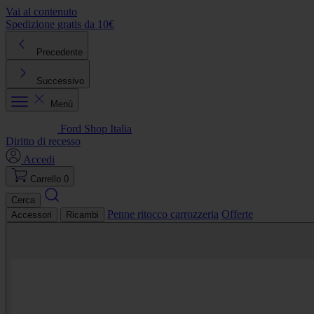
Vai al contenuto
Spedizione gratis da 10€
R
Precedente
Successivo
Menù
Ford Shop Italia
Diritto di recesso
Accedi
Carrello
0
Cerca
Penne ritocco carrozzeria
Offerte
Accessori
Ricambi