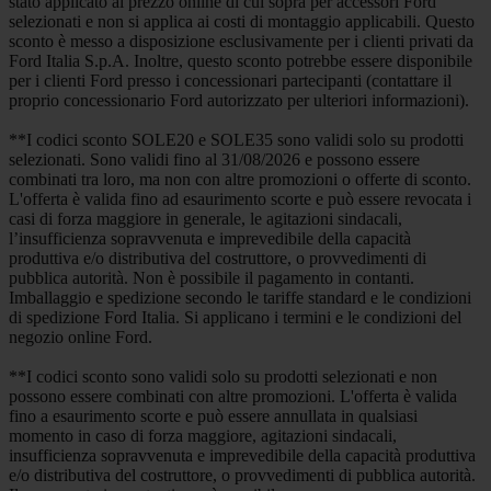
stato applicato al prezzo online di cui sopra per accessori Ford
selezionati e non si applica ai costi di montaggio applicabili. Questo
sconto è messo a disposizione esclusivamente per i clienti privati da
Ford Italia S.p.A. Inoltre, questo sconto potrebbe essere disponibile
per i clienti Ford presso i concessionari partecipanti (contattare il
proprio concessionario Ford autorizzato per ulteriori informazioni).
**I codici sconto SOLE20 e SOLE35 sono validi solo su prodotti
selezionati. Sono validi fino al 31/08/2026 e possono essere
combinati tra loro, ma non con altre promozioni o offerte di sconto.
L'offerta è valida fino ad esaurimento scorte e può essere revocata i
casi di forza maggiore in generale, le agitazioni sindacali,
l’insufficienza sopravvenuta e imprevedibile della capacità
produttiva e/o distributiva del costruttore, o provvedimenti di
pubblica autorità. Non è possibile il pagamento in contanti.
Imballaggio e spedizione secondo le tariffe standard e le condizioni
di spedizione Ford Italia. Si applicano i termini e le condizioni del
negozio online Ford.
**I codici sconto sono validi solo su prodotti selezionati e non
possono essere combinati con altre promozioni. L'offerta è valida
fino a esaurimento scorte e può essere annullata in qualsiasi
momento in caso di forza maggiore, agitazioni sindacali,
insufficienza sopravvenuta e imprevedibile della capacità produttiva
e/o distributiva del costruttore, o provvedimenti di pubblica autorità.