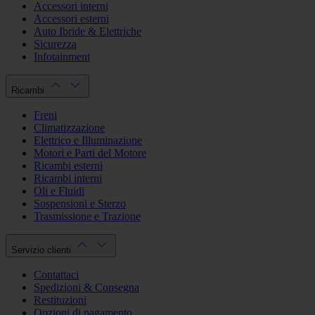
Accessori interni
Accessori esterni
Auto Ibride & Elettriche
Sicurezza
Infotainment
Ricambi
Freni
Climatizzazione
Elettrico e Illuminazione
Motori e Parti del Motore
Ricambi esterni
Ricambi interni
Oli e Fluidi
Sospensioni e Sterzo
Trasmissione e Trazione
Servizio clienti
Contattaci
Spedizioni & Consegna
Restituzioni
Opzioni di pagamento