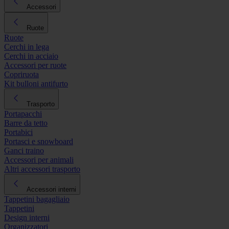
Accessori
Ruote
Ruote
Cerchi in lega
Cerchi in acciaio
Accessori per ruote
Copriruota
Kit bulloni antifurto
Trasporto
Portapacchi
Barre da tetto
Portabici
Portasci e snowboard
Ganci traino
Accessori per animali
Altri accessori trasporto
Accessori interni
Tappetini bagagliaio
Tappetini
Design interni
Organizzatori