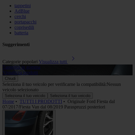
tappetini
AdBlue
cerchi
portapacchi
coprisedili
batteria
Suggerimenti
Categorie popolari
Visualizza tutti
Tappetini in gomma
A
Visualizza prodotti
V
Chiudi
Seleziona il tuo veicolo per verificarne la compatibilità:
Nessun
veicolo selezionato
Seleziona il tuo veicolo
Seleziona il tuo veicolo
Home
•
TUTTI I PRODOTTI
•
Originale Ford Fiesta dal
07/2017/Fiesta Van dal 08/2019 Paraspruzzi posteriori