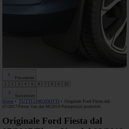
Precedente
1
2
3
4
5
6
7
8
9
10
Successivo
Home
•
TUTTI I PRODOTTI
•
Originale Ford Fiesta dal
07/2017/Fiesta Van dal 08/2019 Paraspruzzi posteriori
Originale Ford Fiesta dal