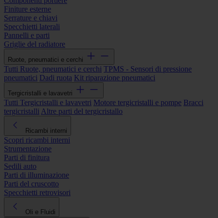
Componenti portiere
Finiture esterne
Serrature e chiavi
Specchietti laterali
Pannelli e parti
Griglie del radiatore
Ruote, pneumatici e cerchi
Tutti Ruote, pneumatici e cerchi
TPMS - Sensori di pressione
pneumatici
Dadi ruota
Kit riparazione pneumatici
Tergicristalli e lavavetri
Tutti Tergicristalli e lavavetri
Motore tergicristalli e pompe
Bracci
tergicristalli
Altre parti del tergicristallo
Ricambi interni
Scopri ricambi interni
Strumentazione
Parti di finitura
Sedili auto
Parti di illuminazione
Parti del cruscotto
Specchietti retrovisori
Oli e Fluidi