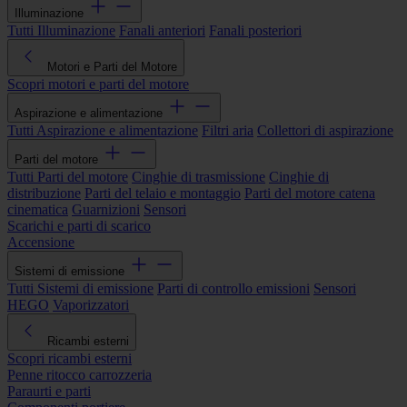
Illuminazione
Tutti Illuminazione
Fanali anteriori
Fanali posteriori
Motori e Parti del Motore
Scopri motori e parti del motore
Aspirazione e alimentazione
Tutti Aspirazione e alimentazione
Filtri aria
Collettori di aspirazione
Parti del motore
Tutti Parti del motore
Cinghie di trasmissione
Cinghie di
distribuzione
Parti del telaio e montaggio
Parti del motore catena
cinematica
Guarnizioni
Sensori
Scarichi e parti di scarico
Accensione
Sistemi di emissione
Tutti Sistemi di emissione
Parti di controllo emissioni
Sensori
HEGO
Vaporizzatori
Ricambi esterni
Scopri ricambi esterni
Penne ritocco carrozzeria
Paraurti e parti