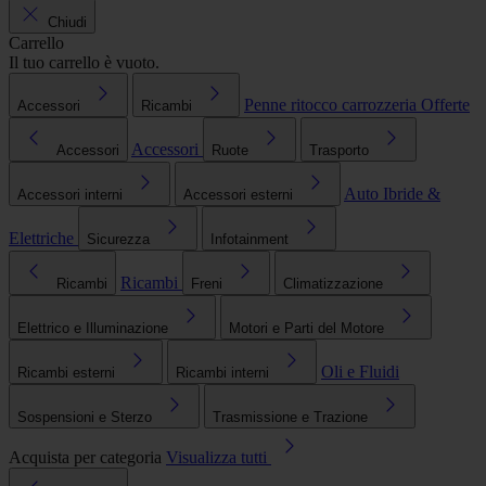
Chiudi
Carrello
Il tuo carrello è vuoto.
Penne ritocco carrozzeria
Offerte
Accessori
Ricambi
Accessori
Accessori
Ruote
Trasporto
Auto Ibride &
Accessori interni
Accessori esterni
Elettriche
Sicurezza
Infotainment
Ricambi
Ricambi
Freni
Climatizzazione
Elettrico e Illuminazione
Motori e Parti del Motore
Oli e Fluidi
Ricambi esterni
Ricambi interni
Sospensioni e Sterzo
Trasmissione e Trazione
Acquista per categoria
Visualizza tutti