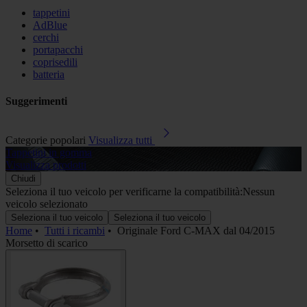
tappetini
AdBlue
cerchi
portapacchi
coprisedili
batteria
Suggerimenti
Categorie popolari
Visualizza tutti
Tappetini in gomma
A
Visualizza prodotti
V
Chiudi
Seleziona il tuo veicolo per verificarne la compatibilità:
Nessun
veicolo selezionato
Seleziona il tuo veicolo
Seleziona il tuo veicolo
Home
•
Tutti i ricambi
•
Originale Ford C-MAX dal 04/2015
Morsetto di scarico