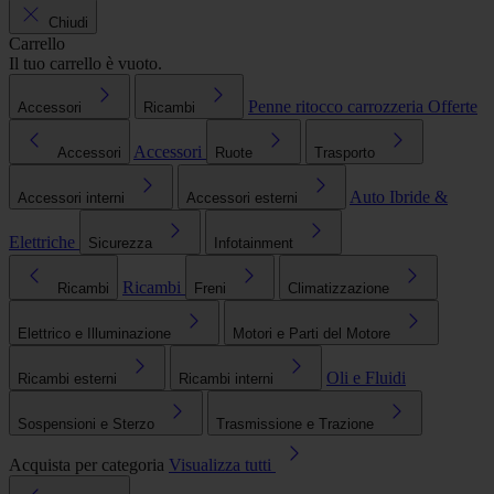
Chiudi
Carrello
Il tuo carrello è vuoto.
Penne ritocco carrozzeria
Offerte
Accessori
Ricambi
Accessori
Accessori
Ruote
Trasporto
Auto Ibride &
Accessori interni
Accessori esterni
Elettriche
Sicurezza
Infotainment
Ricambi
Ricambi
Freni
Climatizzazione
Elettrico e Illuminazione
Motori e Parti del Motore
Oli e Fluidi
Ricambi esterni
Ricambi interni
Sospensioni e Sterzo
Trasmissione e Trazione
Acquista per categoria
Visualizza tutti