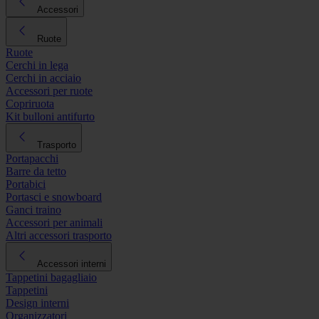
Accessori
Ruote
Ruote
Cerchi in lega
Cerchi in acciaio
Accessori per ruote
Copriruota
Kit bulloni antifurto
Trasporto
Portapacchi
Barre da tetto
Portabici
Portasci e snowboard
Ganci traino
Accessori per animali
Altri accessori trasporto
Accessori interni
Tappetini bagagliaio
Tappetini
Design interni
Organizzatori