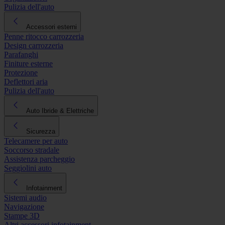
Pulizia dell'auto
Accessori esterni
Penne ritocco carrozzeria
Design carrozzeria
Parafanghi
Finiture esterne
Protezione
Deflettori aria
Pulizia dell'auto
Auto Ibride & Elettriche
Sicurezza
Telecamere per auto
Soccorso stradale
Assistenza parcheggio
Seggiolini auto
Infotainment
Sistemi audio
Navigazione
Stampe 3D
Altri accessori infotainment