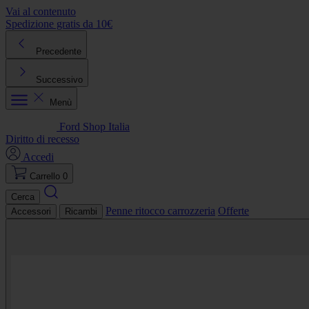
Vai al contenuto
Spedizione gratis da 10€
R
Precedente
Successivo
Menù
Ford Shop Italia
Diritto di recesso
Accedi
Carrello
0
Cerca
Penne ritocco carrozzeria
Offerte
Accessori
Ricambi