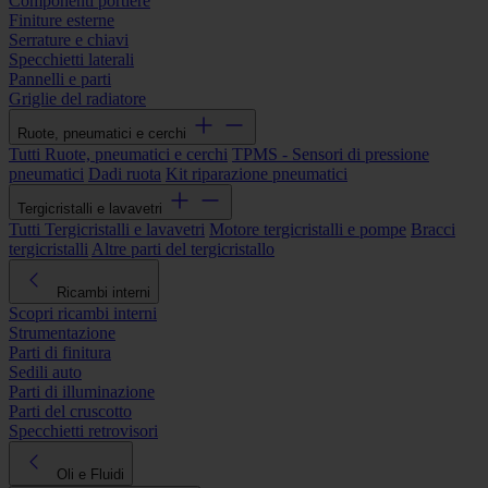
Componenti portiere
Finiture esterne
Serrature e chiavi
Specchietti laterali
Pannelli e parti
Griglie del radiatore
Ruote, pneumatici e cerchi
Tutti Ruote, pneumatici e cerchi
TPMS - Sensori di pressione
pneumatici
Dadi ruota
Kit riparazione pneumatici
Tergicristalli e lavavetri
Tutti Tergicristalli e lavavetri
Motore tergicristalli e pompe
Bracci
tergicristalli
Altre parti del tergicristallo
Ricambi interni
Scopri ricambi interni
Strumentazione
Parti di finitura
Sedili auto
Parti di illuminazione
Parti del cruscotto
Specchietti retrovisori
Oli e Fluidi