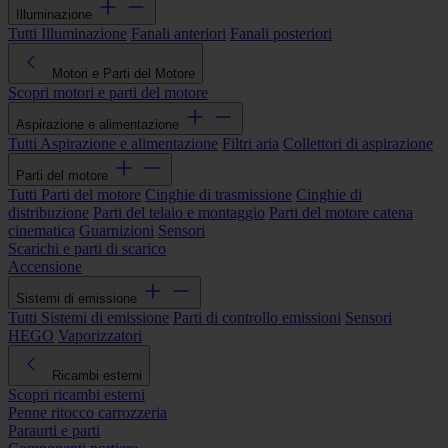
Illuminazione
Tutti Illuminazione
Fanali anteriori
Fanali posteriori
Motori e Parti del Motore
Scopri motori e parti del motore
Aspirazione e alimentazione
Tutti Aspirazione e alimentazione
Filtri aria
Collettori di aspirazione
Parti del motore
Tutti Parti del motore
Cinghie di trasmissione
Cinghie di
distribuzione
Parti del telaio e montaggio
Parti del motore catena
cinematica
Guarnizioni
Sensori
Scarichi e parti di scarico
Accensione
Sistemi di emissione
Tutti Sistemi di emissione
Parti di controllo emissioni
Sensori
HEGO
Vaporizzatori
Ricambi esterni
Scopri ricambi esterni
Penne ritocco carrozzeria
Paraurti e parti