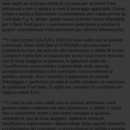
stato applicato al prezzo online di cui sopra per accessori Ford
selezionati e non si applica ai costi di montaggio applicabili. Questo
sconto è messo a disposizione esclusivamente per i clienti privati da
Ford Italia S.p.A. Inoltre, questo sconto potrebbe essere disponibile
per i clienti Ford presso i concessionari partecipanti (contattare il
proprio concessionario Ford autorizzato per ulteriori informazioni).
**I codici sconto SOLE20 e SOLE35 sono validi solo su prodotti
selezionati. Sono validi fino al 31/08/2026 e possono essere
combinati tra loro, ma non con altre promozioni o offerte di sconto.
L'offerta è valida fino ad esaurimento scorte e può essere revocata i
casi di forza maggiore in generale, le agitazioni sindacali,
l’insufficienza sopravvenuta e imprevedibile della capacità
produttiva e/o distributiva del costruttore, o provvedimenti di
pubblica autorità. Non è possibile il pagamento in contanti.
Imballaggio e spedizione secondo le tariffe standard e le condizioni
di spedizione Ford Italia. Si applicano i termini e le condizioni del
negozio online Ford.
**I codici sconto sono validi solo su prodotti selezionati e non
possono essere combinati con altre promozioni. L'offerta è valida
fino a esaurimento scorte e può essere annullata in qualsiasi
momento in caso di forza maggiore, agitazioni sindacali,
insufficienza sopravvenuta e imprevedibile della capacità produttiva
e/o distributiva del costruttore, o provvedimenti di pubblica autorità.