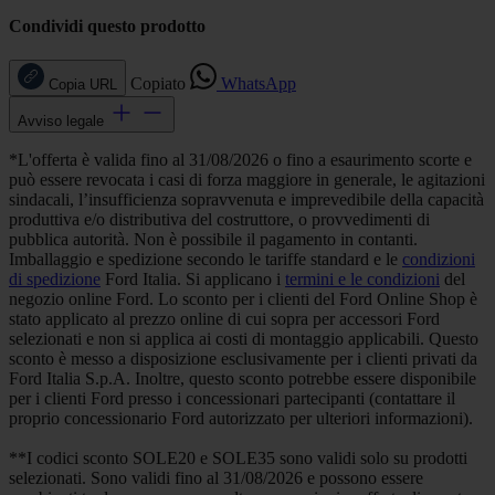
Condividi questo prodotto
Copiato
WhatsApp
Copia URL
Avviso legale
*L'offerta è valida fino al 31/08/2026 o fino a esaurimento scorte e
può essere revocata i casi di forza maggiore in generale, le agitazioni
sindacali, l’insufficienza sopravvenuta e imprevedibile della capacità
produttiva e/o distributiva del costruttore, o provvedimenti di
pubblica autorità. Non è possibile il pagamento in contanti.
Imballaggio e spedizione secondo le tariffe standard e le
condizioni
di spedizione
Ford Italia. Si applicano i
termini e le condizioni
del
negozio online Ford. Lo sconto per i clienti del Ford Online Shop è
stato applicato al prezzo online di cui sopra per accessori Ford
selezionati e non si applica ai costi di montaggio applicabili. Questo
sconto è messo a disposizione esclusivamente per i clienti privati da
Ford Italia S.p.A. Inoltre, questo sconto potrebbe essere disponibile
per i clienti Ford presso i concessionari partecipanti (contattare il
proprio concessionario Ford autorizzato per ulteriori informazioni).
**I codici sconto SOLE20 e SOLE35 sono validi solo su prodotti
selezionati. Sono validi fino al 31/08/2026 e possono essere