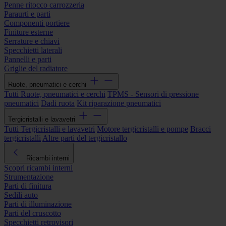
Penne ritocco carrozzeria
Paraurti e parti
Componenti portiere
Finiture esterne
Serrature e chiavi
Specchietti laterali
Pannelli e parti
Griglie del radiatore
Ruote, pneumatici e cerchi
Tutti Ruote, pneumatici e cerchi
TPMS - Sensori di pressione
pneumatici
Dadi ruota
Kit riparazione pneumatici
Tergicristalli e lavavetri
Tutti Tergicristalli e lavavetri
Motore tergicristalli e pompe
Bracci
tergicristalli
Altre parti del tergicristallo
Ricambi interni
Scopri ricambi interni
Strumentazione
Parti di finitura
Sedili auto
Parti di illuminazione
Parti del cruscotto
Specchietti retrovisori