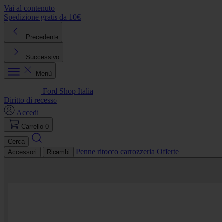
Vai al contenuto
Spedizione gratis da 10€
R
Precedente
Successivo
Menù
Ford Shop Italia
Diritto di recesso
Accedi
Carrello
0
Cerca
Penne ritocco carrozzeria
Offerte
Accessori
Ricambi