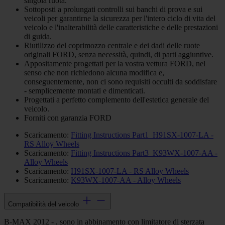
singola ruota.
Sottoposti a prolungati controlli sui banchi di prova e sui
veicoli per garantirne la sicurezza per l'intero ciclo di vita del
veicolo e l'inalterabilità delle caratteristiche e delle prestazioni
di guida.
Riutilizzo del coprimozzo centrale e dei dadi delle ruote
originali FORD, senza necessità, quindi, di parti aggiuntive.
Appositamente progettati per la vostra vettura FORD, nel
senso che non richiedono alcuna modifica e,
conseguentemente, non ci sono requisiti occulti da soddisfare
- semplicemente montati e dimenticati.
Progettati a perfetto complemento dell'estetica generale del
veicolo.
Forniti con garanzia FORD
Scaricamento:
Fitting Instructions Part1_H91SX-1007-LA -
RS Alloy Wheels
Scaricamento:
Fitting Instructions Part3_K93WX-1007-AA -
Alloy Wheels
Scaricamento:
H91SX-1007-LA - RS Alloy Wheels
Scaricamento:
K93WX-1007-AA - Alloy Wheels
Compatibilità del veicolo
B-MAX 2012 - , sono in abbinamento con limitatore di sterzata