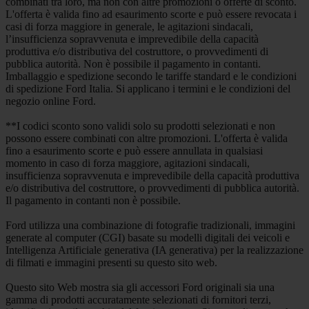
combinati tra loro, ma non con altre promozioni o offerte di sconto.
L'offerta è valida fino ad esaurimento scorte e può essere revocata i
casi di forza maggiore in generale, le agitazioni sindacali,
l’insufficienza sopravvenuta e imprevedibile della capacità
produttiva e/o distributiva del costruttore, o provvedimenti di
pubblica autorità. Non è possibile il pagamento in contanti.
Imballaggio e spedizione secondo le tariffe standard e le condizioni
di spedizione Ford Italia. Si applicano i termini e le condizioni del
negozio online Ford.
**I codici sconto sono validi solo su prodotti selezionati e non
possono essere combinati con altre promozioni. L'offerta è valida
fino a esaurimento scorte e può essere annullata in qualsiasi
momento in caso di forza maggiore, agitazioni sindacali,
insufficienza sopravvenuta e imprevedibile della capacità produttiva
e/o distributiva del costruttore, o provvedimenti di pubblica autorità.
Il pagamento in contanti non è possibile.
Ford utilizza una combinazione di fotografie tradizionali, immagini
generate al computer (CGI) basate su modelli digitali dei veicoli e
Intelligenza Artificiale generativa (IA generativa) per la realizzazione
di filmati e immagini presenti su questo sito web.
Questo sito Web mostra sia gli accessori Ford originali sia una
gamma di prodotti accuratamente selezionati di fornitori terzi,