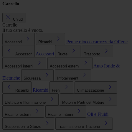
Carrello
Chiudi
Carrello
Il tuo carrello è vuoto.
Penne ritocco carrozzeria
Offerte
Accessori
Ricambi
Accessori
Accessori
Ruote
Trasporto
Auto Ibride &
Accessori interni
Accessori esterni
Elettriche
Sicurezza
Infotainment
Ricambi
Ricambi
Freni
Climatizzazione
Elettrico e Illuminazione
Motori e Parti del Motore
Oli e Fluidi
Ricambi esterni
Ricambi interni
Sospensioni e Sterzo
Trasmissione e Trazione