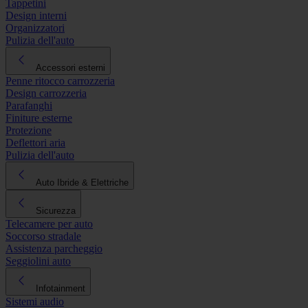
Tappetini
Design interni
Organizzatori
Pulizia dell'auto
Accessori esterni
Penne ritocco carrozzeria
Design carrozzeria
Parafanghi
Finiture esterne
Protezione
Deflettori aria
Pulizia dell'auto
Auto Ibride & Elettriche
Sicurezza
Telecamere per auto
Soccorso stradale
Assistenza parcheggio
Seggiolini auto
Infotainment
Sistemi audio