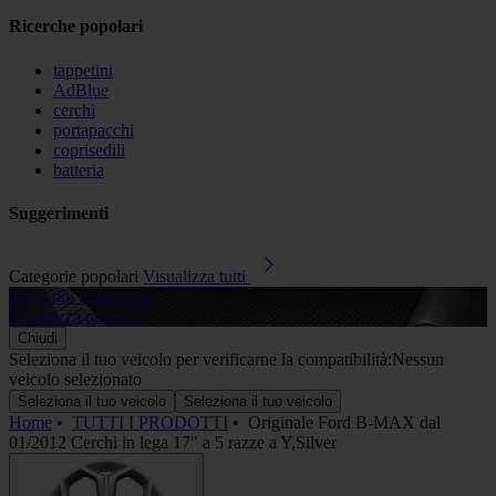
Ricerche popolari
tappetini
AdBlue
cerchi
portapacchi
coprisedili
batteria
Suggerimenti
Categorie popolari
Visualizza tutti
Tappetini in gomma
A
Visualizza prodotti
V
Chiudi
Seleziona il tuo veicolo per verificarne la compatibilità:
Nessun
veicolo selezionato
Seleziona il tuo veicolo
Seleziona il tuo veicolo
Home
•
TUTTI I PRODOTTI
•
Originale Ford B-MAX dal
01/2012 Cerchi in lega 17" a 5 razze a Y,Silver