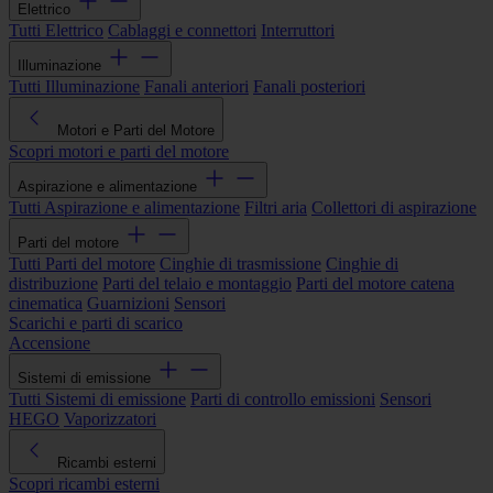
Elettrico
Tutti Elettrico
Cablaggi e connettori
Interruttori
Illuminazione
Tutti Illuminazione
Fanali anteriori
Fanali posteriori
Motori e Parti del Motore
Scopri motori e parti del motore
Aspirazione e alimentazione
Tutti Aspirazione e alimentazione
Filtri aria
Collettori di aspirazione
Parti del motore
Tutti Parti del motore
Cinghie di trasmissione
Cinghie di
distribuzione
Parti del telaio e montaggio
Parti del motore catena
cinematica
Guarnizioni
Sensori
Scarichi e parti di scarico
Accensione
Sistemi di emissione
Tutti Sistemi di emissione
Parti di controllo emissioni
Sensori
HEGO
Vaporizzatori
Ricambi esterni
Scopri ricambi esterni