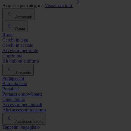
Acquista per categoria
Visualizza tutti
Accessori
Ruote
Ruote
Cerchi in lega
Cerchi in acciaio
Accessori per ruote
Copriruota
Kit bulloni antifurto
Trasporto
Portapacchi
Barre da tetto
Portabici
Portasci e snowboard
Ganci traino
Accessori per animali
Altri accessori trasporto
Accessori interni
Tappetini bagagliaio