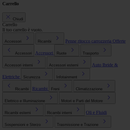
Carrello
Chiudi
Carrello
Il tuo carrello è vuoto.
Penne ritocco carrozzeria
Offerte
Accessori
Ricambi
Accessori
Accessori
Ruote
Trasporto
Auto Ibride &
Accessori interni
Accessori esterni
Elettriche
Sicurezza
Infotainment
Ricambi
Ricambi
Freni
Climatizzazione
Elettrico e Illuminazione
Motori e Parti del Motore
Oli e Fluidi
Ricambi esterni
Ricambi interni
Sospensioni e Sterzo
Trasmissione e Trazione