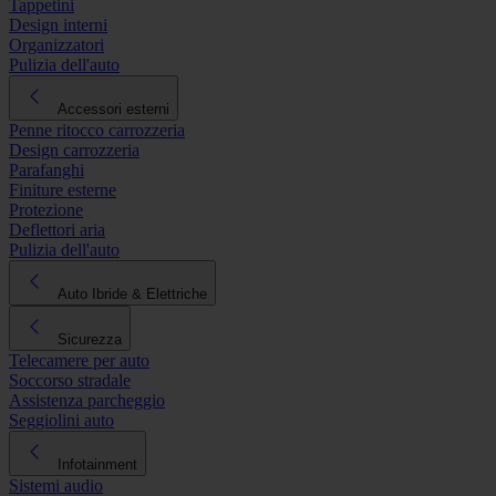
Tappetini
Design interni
Organizzatori
Pulizia dell'auto
Accessori esterni
Penne ritocco carrozzeria
Design carrozzeria
Parafanghi
Finiture esterne
Protezione
Deflettori aria
Pulizia dell'auto
Auto Ibride & Elettriche
Sicurezza
Telecamere per auto
Soccorso stradale
Assistenza parcheggio
Seggiolini auto
Infotainment
Sistemi audio