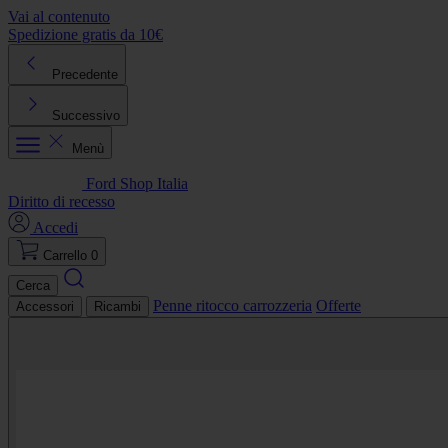
Vai al contenuto
Spedizione gratis da 10€
R
Precedente
Successivo
Menù
Ford Shop Italia
Diritto di recesso
Accedi
Carrello
0
Cerca
Penne ritocco carrozzeria
Offerte
Accessori
Ricambi