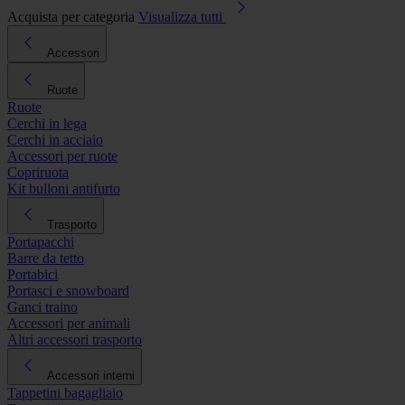
Acquista per categoria
Visualizza tutti
Accessori
Ruote
Ruote
Cerchi in lega
Cerchi in acciaio
Accessori per ruote
Copriruota
Kit bulloni antifurto
Trasporto
Portapacchi
Barre da tetto
Portabici
Portasci e snowboard
Ganci traino
Accessori per animali
Altri accessori trasporto
Accessori interni
Tappetini bagagliaio