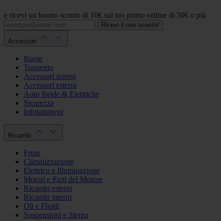
e ricevi un buono sconto di 10€ sul tuo primo ordine di 50€ o più
Ricevi il mio sconto!
Accessori
Ruote
Trasporto
Accessori interni
Accessori esterni
Auto Ibride & Elettriche
Sicurezza
Infotainment
Ricambi
Freni
Climatizzazione
Elettrico e Illuminazione
Motori e Parti del Motore
Ricambi esterni
Ricambi interni
Oli e Fluidi
Sospensioni e Sterzo