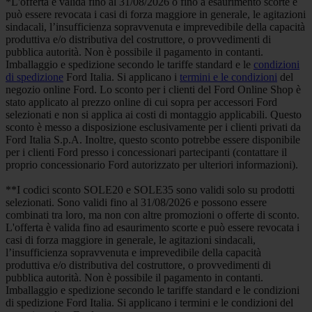
*L'offerta è valida fino al 31/08/2026 o fino a esaurimento scorte e
può essere revocata i casi di forza maggiore in generale, le agitazioni
sindacali, l’insufficienza sopravvenuta e imprevedibile della capacità
produttiva e/o distributiva del costruttore, o provvedimenti di
pubblica autorità. Non è possibile il pagamento in contanti.
Imballaggio e spedizione secondo le tariffe standard e le
condizioni
di spedizione
Ford Italia. Si applicano i
termini e le condizioni
del
negozio online Ford. Lo sconto per i clienti del Ford Online Shop è
stato applicato al prezzo online di cui sopra per accessori Ford
selezionati e non si applica ai costi di montaggio applicabili. Questo
sconto è messo a disposizione esclusivamente per i clienti privati da
Ford Italia S.p.A. Inoltre, questo sconto potrebbe essere disponibile
per i clienti Ford presso i concessionari partecipanti (contattare il
proprio concessionario Ford autorizzato per ulteriori informazioni).
**I codici sconto SOLE20 e SOLE35 sono validi solo su prodotti
selezionati. Sono validi fino al 31/08/2026 e possono essere
combinati tra loro, ma non con altre promozioni o offerte di sconto.
L'offerta è valida fino ad esaurimento scorte e può essere revocata i
casi di forza maggiore in generale, le agitazioni sindacali,
l’insufficienza sopravvenuta e imprevedibile della capacità
produttiva e/o distributiva del costruttore, o provvedimenti di
pubblica autorità. Non è possibile il pagamento in contanti.
Imballaggio e spedizione secondo le tariffe standard e le condizioni
di spedizione Ford Italia. Si applicano i termini e le condizioni del