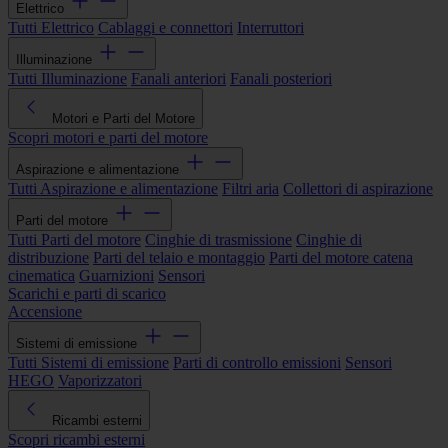
Elettrico
Tutti Elettrico
Cablaggi e connettori
Interruttori
Illuminazione
Tutti Illuminazione
Fanali anteriori
Fanali posteriori
Motori e Parti del Motore
Scopri motori e parti del motore
Aspirazione e alimentazione
Tutti Aspirazione e alimentazione
Filtri aria
Collettori di aspirazione
Parti del motore
Tutti Parti del motore
Cinghie di trasmissione
Cinghie di
distribuzione
Parti del telaio e montaggio
Parti del motore catena
cinematica
Guarnizioni
Sensori
Scarichi e parti di scarico
Accensione
Sistemi di emissione
Tutti Sistemi di emissione
Parti di controllo emissioni
Sensori
HEGO
Vaporizzatori
Ricambi esterni
Scopri ricambi esterni