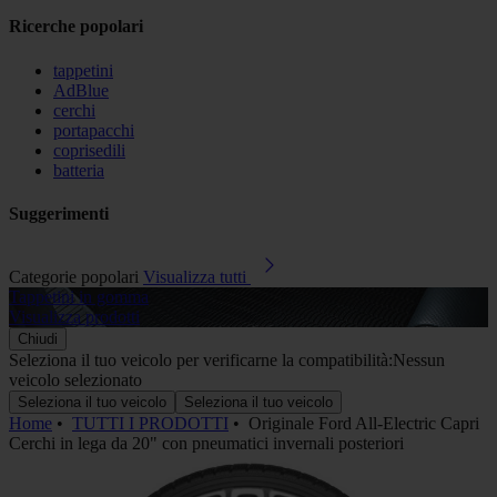
Ricerche popolari
tappetini
AdBlue
cerchi
portapacchi
coprisedili
batteria
Suggerimenti
Categorie popolari
Visualizza tutti
Tappetini in gomma
A
Visualizza prodotti
V
Chiudi
Seleziona il tuo veicolo per verificarne la compatibilità:
Nessun
veicolo selezionato
Seleziona il tuo veicolo
Seleziona il tuo veicolo
Home
•
TUTTI I PRODOTTI
•
Originale Ford All-Electric Capri
Cerchi in lega da 20" con pneumatici invernali posteriori