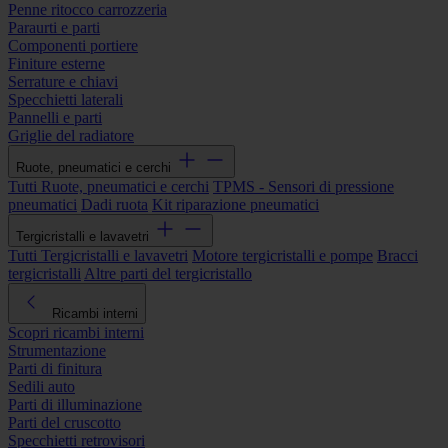
Penne ritocco carrozzeria
Paraurti e parti
Componenti portiere
Finiture esterne
Serrature e chiavi
Specchietti laterali
Pannelli e parti
Griglie del radiatore
Ruote, pneumatici e cerchi
Tutti Ruote, pneumatici e cerchi
TPMS - Sensori di pressione
pneumatici
Dadi ruota
Kit riparazione pneumatici
Tergicristalli e lavavetri
Tutti Tergicristalli e lavavetri
Motore tergicristalli e pompe
Bracci
tergicristalli
Altre parti del tergicristallo
Ricambi interni
Scopri ricambi interni
Strumentazione
Parti di finitura
Sedili auto
Parti di illuminazione
Parti del cruscotto
Specchietti retrovisori