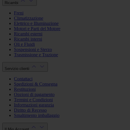
Ricambi
Freni
Climatizzazione
Elettrico e Illuminazione
Motori e Parti del Motore
Ricambi esterni
Ricambi interni
Oli e Fluidi
Sospensioni e Sterzo
Trasmissione e Trazione
Servizio clienti
Contattaci
Spedizioni & Consegna
Restituzioni
Opzioni di pagamento
Termini e Condizioni
Informazioni garanzia
Diritto di Recesso
Smaltimento imballaggio
Il Mio Account