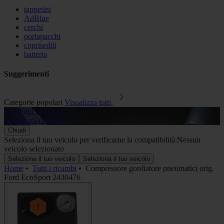
tappetini
AdBlue
cerchi
portapacchi
coprisedili
batteria
Suggerimenti
Categorie popolari
Visualizza tutti
Tappetini in gomma
A
Visualizza prodotti
V
Chiudi
Seleziona il tuo veicolo per verificarne la compatibilità:
Nessun
veicolo selezionato
Seleziona il tuo veicolo
Seleziona il tuo veicolo
Home
•
Tutti i ricambi
•
Compressore gonfiatore pneumatici orig.
Ford EcoSport 2430476