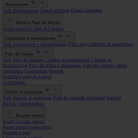
Illuminazione
Tutti Illuminazione
Fanali anteriori
Fanali posteriori
Motori e Parti del Motore
Scopri motori e parti del motore
Aspirazione e alimentazione
Tutti Aspirazione e alimentazione
Filtri aria
Collettori di aspirazione
Parti del motore
Tutti Parti del motore
Cinghie di trasmissione
Cinghie di
distribuzione
Parti del telaio e montaggio
Parti del motore catena
cinematica
Guarnizioni
Sensori
Scarichi e parti di scarico
Accensione
Sistemi di emissione
Tutti Sistemi di emissione
Parti di controllo emissioni
Sensori
HEGO
Vaporizzatori
Ricambi esterni
Scopri ricambi esterni
Penne ritocco carrozzeria
Paraurti e parti