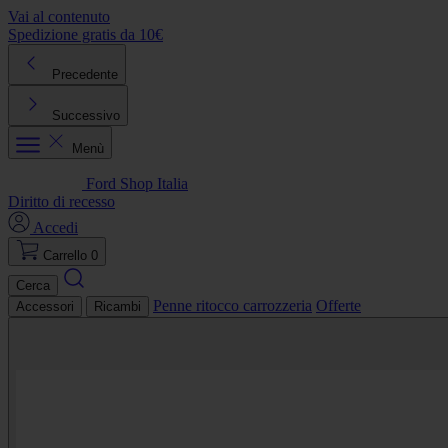
Vai al contenuto
Spedizione gratis da 10€
R
Precedente
Successivo
Menù
Ford Shop Italia
Diritto di recesso
Accedi
Carrello
0
Cerca
Penne ritocco carrozzeria
Offerte
Accessori
Ricambi