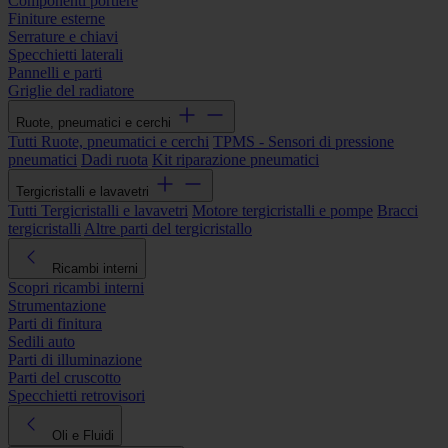
Componenti portiere
Finiture esterne
Serrature e chiavi
Specchietti laterali
Pannelli e parti
Griglie del radiatore
Ruote, pneumatici e cerchi
Tutti Ruote, pneumatici e cerchi
TPMS - Sensori di pressione
pneumatici
Dadi ruota
Kit riparazione pneumatici
Tergicristalli e lavavetri
Tutti Tergicristalli e lavavetri
Motore tergicristalli e pompe
Bracci
tergicristalli
Altre parti del tergicristallo
Ricambi interni
Scopri ricambi interni
Strumentazione
Parti di finitura
Sedili auto
Parti di illuminazione
Parti del cruscotto
Specchietti retrovisori
Oli e Fluidi