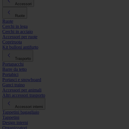
Accessori
Ruote
Ruote
Cerchi in lega
Cerchi in acciaio
Accessori per ruote
Copriruota
Kit bulloni antifurto
Trasporto
Portapacchi
Barre da tetto
Portabici
Portasci e snowboard
Ganci traino
Accessori per animali
Altri accessori trasporto
Accessori interni
Tappetini bagagliaio
Tappetini
Design interni
Organizzatori