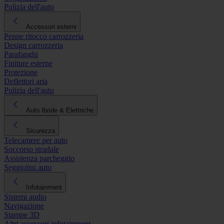
Pulizia dell'auto
Accessori esterni
Penne ritocco carrozzeria
Design carrozzeria
Parafanghi
Finiture esterne
Protezione
Deflettori aria
Pulizia dell'auto
Auto Ibride & Elettriche
Sicurezza
Telecamere per auto
Soccorso stradale
Assistenza parcheggio
Seggiolini auto
Infotainment
Sistemi audio
Navigazione
Stampe 3D
Altri accessori infotainment