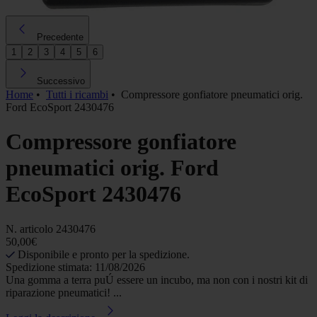
Precedente
1
2
3
4
5
6
Successivo
Home
•
Tutti i ricambi
•
Compressore gonfiatore pneumatici orig.
Ford EcoSport 2430476
Compressore gonfiatore
pneumatici orig. Ford
EcoSport 2430476
N. articolo
2430476
50,00€
Disponibile e pronto per la spedizione.
Spedizione stimata: 11/08/2026
Una gomma a terra puÚ essere un incubo, ma non con i nostri kit di
riparazione pneumatici! ...