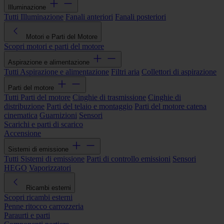
Illuminazione
Tutti Illuminazione
Fanali anteriori
Fanali posteriori
Motori e Parti del Motore
Scopri motori e parti del motore
Aspirazione e alimentazione
Tutti Aspirazione e alimentazione
Filtri aria
Collettori di aspirazione
Parti del motore
Tutti Parti del motore
Cinghie di trasmissione
Cinghie di
distribuzione
Parti del telaio e montaggio
Parti del motore catena
cinematica
Guarnizioni
Sensori
Scarichi e parti di scarico
Accensione
Sistemi di emissione
Tutti Sistemi di emissione
Parti di controllo emissioni
Sensori
HEGO
Vaporizzatori
Ricambi esterni
Scopri ricambi esterni
Penne ritocco carrozzeria
Paraurti e parti