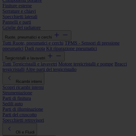
Componenti portiere
Finiture esterne
Serrature e chiavi
Specchietti laterali
Pannelli e parti
Griglie del radiatore
Ruote, pneumatici e cerchi
Tutti Ruote, pneumatici e cerchi
TPMS - Sensori di pressione
pneumatici
Dadi ruota
Kit riparazione pneumatici
Tergicristalli e lavavetri
Tutti Tergicristalli e lavavetri
Motore tergicristalli e pompe
Bracci
tergicristalli
Altre parti del tergicristallo
Ricambi interni
Scopri ricambi interni
Strumentazione
Parti di finitura
Sedili auto
Parti di illuminazione
Parti del cruscotto
Specchietti retrovisori
Oli e Fluidi