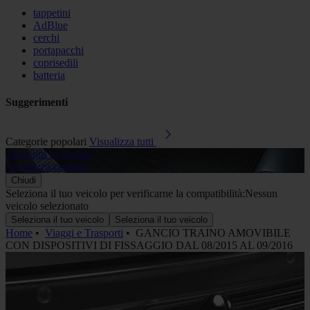
tappetini
AdBlue
cerchi
portapacchi
coprisedili
batteria
Suggerimenti
Categorie popolari
Visualizza tutti
Tappetini in gomma
A
Visualizza prodotti
V
Chiudi
Seleziona il tuo veicolo per verificarne la compatibilità:
Nessun
veicolo selezionato
Seleziona il tuo veicolo
Seleziona il tuo veicolo
Home
•
Viaggi e Trasporti
•
GANCIO TRAINO AMOVIBILE
CON DISPOSITIVI DI FISSAGGIO DAL 08/2015 AL 09/2016