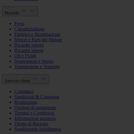
Ricambi
Freni
Climatizzazione
Elettrico e Illuminazione
Motori e Parti del Motore
Ricambi esterni
Ricambi interni
Oli e Fluidi
Sospensioni e Sterzo
Trasmissione e Trazione
Servizio clienti
Contattaci
Spedizioni & Consegna
Restituzioni
Opzioni di pagamento
Termini e Condizioni
Informazioni garanzia
Diritto di Recesso
Smaltimento imballaggio