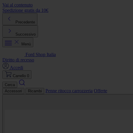
Vai al contenuto
Spedizione gratis da 10€
R
Precedente
Successivo
Menù
Ford Shop Italia
Diritto di recesso
Accedi
Carrello
0
Cerca
Penne ritocco carrozzeria
Offerte
Accessori
Ricambi