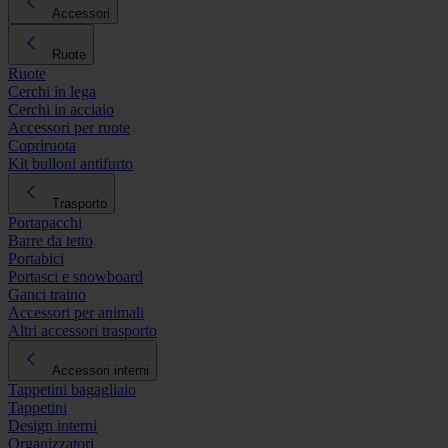
Accessori
Ruote
Ruote
Cerchi in lega
Cerchi in acciaio
Accessori per ruote
Copriruota
Kit bulloni antifurto
Trasporto
Portapacchi
Barre da tetto
Portabici
Portasci e snowboard
Ganci traino
Accessori per animali
Altri accessori trasporto
Accessori interni
Tappetini bagagliaio
Tappetini
Design interni
Organizzatori