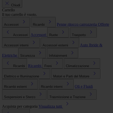
Chiudi
Carrello
Il tuo carrello è vuoto.
Penne ritocco carrozzeria
Offerte
Accessori
Ricambi
Accessori
Accessori
Ruote
Trasporto
Auto Ibride &
Accessori interni
Accessori esterni
Elettriche
Sicurezza
Infotainment
Ricambi
Ricambi
Freni
Climatizzazione
Elettrico e Illuminazione
Motori e Parti del Motore
Oli e Fluidi
Ricambi esterni
Ricambi interni
Sospensioni e Sterzo
Trasmissione e Trazione
Acquista per categoria
Visualizza tutti