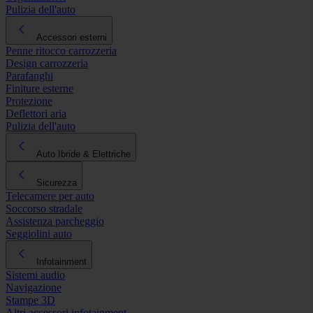
Pulizia dell'auto
Accessori esterni
Penne ritocco carrozzeria
Design carrozzeria
Parafanghi
Finiture esterne
Protezione
Deflettori aria
Pulizia dell'auto
Auto Ibride & Elettriche
Sicurezza
Telecamere per auto
Soccorso stradale
Assistenza parcheggio
Seggiolini auto
Infotainment
Sistemi audio
Navigazione
Stampe 3D
Altri accessori infotainment