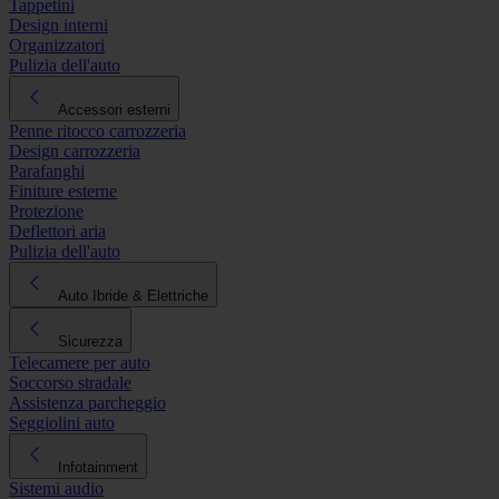
Tappetini
Design interni
Organizzatori
Pulizia dell'auto
Accessori esterni
Penne ritocco carrozzeria
Design carrozzeria
Parafanghi
Finiture esterne
Protezione
Deflettori aria
Pulizia dell'auto
Auto Ibride & Elettriche
Sicurezza
Telecamere per auto
Soccorso stradale
Assistenza parcheggio
Seggiolini auto
Infotainment
Sistemi audio