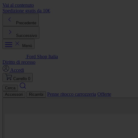
Vai al contenuto
Spedizione gratis da 10€
R
Precedente
Successivo
Menù
Ford Shop Italia
Diritto di recesso
Accedi
Carrello
0
Cerca
Penne ritocco carrozzeria
Offerte
Accessori
Ricambi