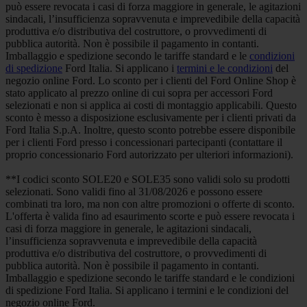
può essere revocata i casi di forza maggiore in generale, le agitazioni
sindacali, l’insufficienza sopravvenuta e imprevedibile della capacità
produttiva e/o distributiva del costruttore, o provvedimenti di
pubblica autorità. Non è possibile il pagamento in contanti.
Imballaggio e spedizione secondo le tariffe standard e le
condizioni
di spedizione
Ford Italia. Si applicano i
termini e le condizioni
del
negozio online Ford. Lo sconto per i clienti del Ford Online Shop è
stato applicato al prezzo online di cui sopra per accessori Ford
selezionati e non si applica ai costi di montaggio applicabili. Questo
sconto è messo a disposizione esclusivamente per i clienti privati da
Ford Italia S.p.A. Inoltre, questo sconto potrebbe essere disponibile
per i clienti Ford presso i concessionari partecipanti (contattare il
proprio concessionario Ford autorizzato per ulteriori informazioni).
**I codici sconto SOLE20 e SOLE35 sono validi solo su prodotti
selezionati. Sono validi fino al 31/08/2026 e possono essere
combinati tra loro, ma non con altre promozioni o offerte di sconto.
L'offerta è valida fino ad esaurimento scorte e può essere revocata i
casi di forza maggiore in generale, le agitazioni sindacali,
l’insufficienza sopravvenuta e imprevedibile della capacità
produttiva e/o distributiva del costruttore, o provvedimenti di
pubblica autorità. Non è possibile il pagamento in contanti.
Imballaggio e spedizione secondo le tariffe standard e le condizioni
di spedizione Ford Italia. Si applicano i termini e le condizioni del
negozio online Ford.