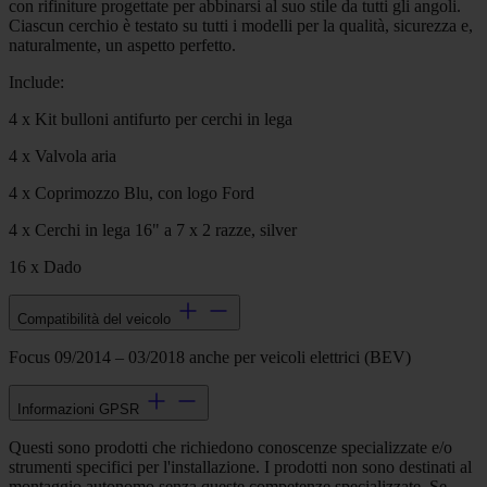
con rifiniture progettate per abbinarsi al suo stile da tutti gli angoli.
Ciascun cerchio è testato su tutti i modelli per la qualità, sicurezza e,
naturalmente, un aspetto perfetto.
Include:
4 x Kit bulloni antifurto per cerchi in lega
4 x Valvola aria
4 x Coprimozzo Blu, con logo Ford
4 x Cerchi in lega 16" a 7 x 2 razze, silver
16 x Dado
Compatibilità del veicolo
Focus 09/2014 – 03/2018 anche per veicoli elettrici (BEV)
Informazioni GPSR
Questi sono prodotti che richiedono conoscenze specializzate e/o
strumenti specifici per l'installazione. I prodotti non sono destinati al
montaggio autonomo senza queste competenze specializzate. Se