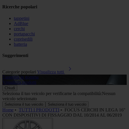
Ricerche popolari
tappetini
AdBlue
cerchi
portapacchi
coprisedili
batteria
Suggerimenti
Categorie popolari
Visualizza tutti
Tappetini in gomma
A
Visualizza prodotti
V
Chiudi
Seleziona il tuo veicolo per verificarne la compatibilità:
Nessun
veicolo selezionato
Seleziona il tuo veicolo
Seleziona il tuo veicolo
Home
•
TUTTI I PRODOTTI
•
FOCUS CERCHI IN LEGA 16"
CON DISPOSITIVI DI FISSAGGIO DAL 10/2014 AL 06/2019