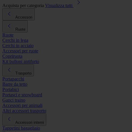
Acquista per categoria
Visualizza tutti
Accessori
Ruote
Ruote
Cerchi in lega
Cerchi in acciaio
Accessori per ruote
Copriruota
Kit bulloni antifurto
Trasporto
Portapacchi
Barre da tetto
Portabici
Portasci e snowboard
Ganci traino
Accessori per animali
Altri accessori trasporto
Accessori interni
Tappetini bagagliaio