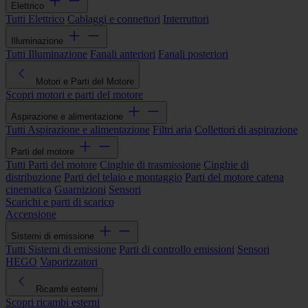
Elettrico
Tutti Elettrico
Cablaggi e connettori
Interruttori
Illuminazione
Tutti Illuminazione
Fanali anteriori
Fanali posteriori
Motori e Parti del Motore
Scopri motori e parti del motore
Aspirazione e alimentazione
Tutti Aspirazione e alimentazione
Filtri aria
Collettori di aspirazione
Parti del motore
Tutti Parti del motore
Cinghie di trasmissione
Cinghie di
distribuzione
Parti del telaio e montaggio
Parti del motore catena
cinematica
Guarnizioni
Sensori
Scarichi e parti di scarico
Accensione
Sistemi di emissione
Tutti Sistemi di emissione
Parti di controllo emissioni
Sensori
HEGO
Vaporizzatori
Ricambi esterni
Scopri ricambi esterni