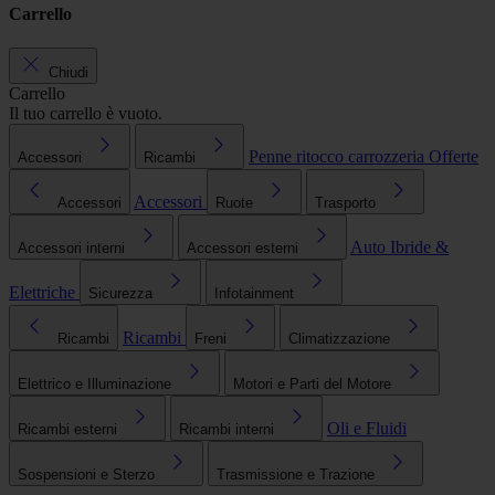
Carrello
Chiudi
Carrello
Il tuo carrello è vuoto.
Penne ritocco carrozzeria
Offerte
Accessori
Ricambi
Accessori
Accessori
Ruote
Trasporto
Auto Ibride &
Accessori interni
Accessori esterni
Elettriche
Sicurezza
Infotainment
Ricambi
Ricambi
Freni
Climatizzazione
Elettrico e Illuminazione
Motori e Parti del Motore
Oli e Fluidi
Ricambi esterni
Ricambi interni
Sospensioni e Sterzo
Trasmissione e Trazione