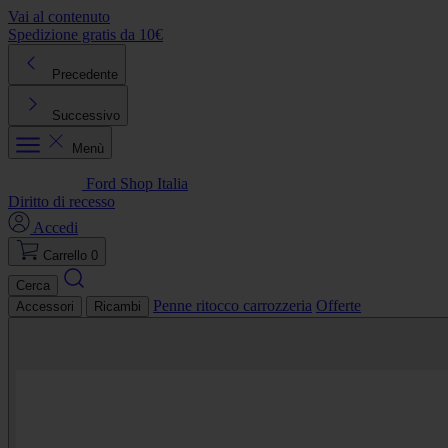
Vai al contenuto
Spedizione gratis da 10€
R
Precedente
Successivo
Menù
Ford Shop Italia
Diritto di recesso
Accedi
Carrello
0
Cerca
Penne ritocco carrozzeria
Offerte
Accessori
Ricambi