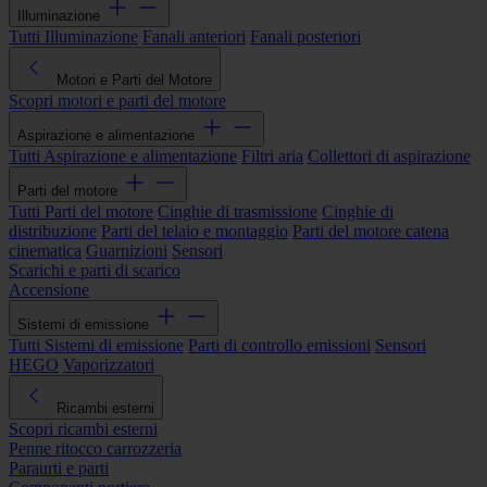
Illuminazione
Tutti Illuminazione
Fanali anteriori
Fanali posteriori
Motori e Parti del Motore
Scopri motori e parti del motore
Aspirazione e alimentazione
Tutti Aspirazione e alimentazione
Filtri aria
Collettori di aspirazione
Parti del motore
Tutti Parti del motore
Cinghie di trasmissione
Cinghie di
distribuzione
Parti del telaio e montaggio
Parti del motore catena
cinematica
Guarnizioni
Sensori
Scarichi e parti di scarico
Accensione
Sistemi di emissione
Tutti Sistemi di emissione
Parti di controllo emissioni
Sensori
HEGO
Vaporizzatori
Ricambi esterni
Scopri ricambi esterni
Penne ritocco carrozzeria
Paraurti e parti