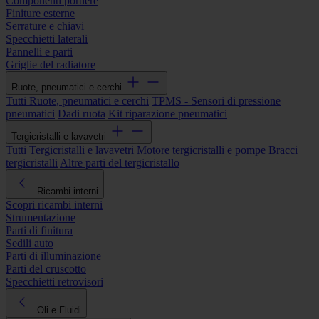
Componenti portiere
Finiture esterne
Serrature e chiavi
Specchietti laterali
Pannelli e parti
Griglie del radiatore
Ruote, pneumatici e cerchi
Tutti Ruote, pneumatici e cerchi
TPMS - Sensori di pressione
pneumatici
Dadi ruota
Kit riparazione pneumatici
Tergicristalli e lavavetri
Tutti Tergicristalli e lavavetri
Motore tergicristalli e pompe
Bracci
tergicristalli
Altre parti del tergicristallo
Ricambi interni
Scopri ricambi interni
Strumentazione
Parti di finitura
Sedili auto
Parti di illuminazione
Parti del cruscotto
Specchietti retrovisori
Oli e Fluidi