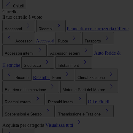
Chiudi
Carrello
Il tuo carrello è vuoto.
Penne ritocco carrozzeria
Offerte
Accessori
Ricambi
Accessori
Accessori
Ruote
Trasporto
Auto Ibride &
Accessori interni
Accessori esterni
Elettriche
Sicurezza
Infotainment
Ricambi
Ricambi
Freni
Climatizzazione
Elettrico e Illuminazione
Motori e Parti del Motore
Oli e Fluidi
Ricambi esterni
Ricambi interni
Sospensioni e Sterzo
Trasmissione e Trazione
Acquista per categoria
Visualizza tutti