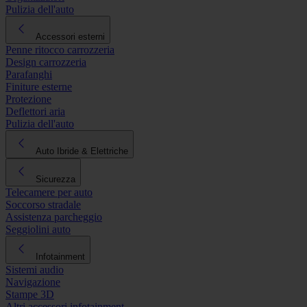
Pulizia dell'auto
Accessori esterni
Penne ritocco carrozzeria
Design carrozzeria
Parafanghi
Finiture esterne
Protezione
Deflettori aria
Pulizia dell'auto
Auto Ibride & Elettriche
Sicurezza
Telecamere per auto
Soccorso stradale
Assistenza parcheggio
Seggiolini auto
Infotainment
Sistemi audio
Navigazione
Stampe 3D
Altri accessori infotainment