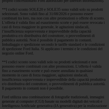
proprio concessionario Ford autorizzato per ulteriori informazioni).
**I codici sconto SOLE20 e SOLE35 sono validi solo su prodotti
selezionati. Sono validi fino al 31/08/2026 e possono essere
combinati tra loro, ma non con altre promozioni o offerte di sconto.
L'offerta è valida fino ad esaurimento scorte e può essere revocata i
casi di forza maggiore in generale, le agitazioni sindacali,
l’insufficienza sopravvenuta e imprevedibile della capacità
produttiva e/o distributiva del costruttore, o provvedimenti di
pubblica autorità. Non è possibile il pagamento in contanti.
Imballaggio e spedizione secondo le tariffe standard e le condizioni
di spedizione Ford Italia. Si applicano i termini e le condizioni del
negozio online Ford.
**I codici sconto sono validi solo su prodotti selezionati e non
possono essere combinati con altre promozioni. L'offerta è valida
fino a esaurimento scorte e può essere annullata in qualsiasi
momento in caso di forza maggiore, agitazioni sindacali,
insufficienza sopravvenuta e imprevedibile della capacità produttiva
e/o distributiva del costruttore, o provvedimenti di pubblica autorità.
Il pagamento in contanti non è possibile.
Ford utilizza una combinazione di fotografie tradizionali, immagini
generate al computer (CGI) basate su modelli digitali dei veicoli e
Intelligenza Artificiale generativa (IA generativa) per la realizzazione