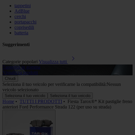
tappetini
AdBlue
cerchi
portapacchi
coprisedili
batteria
Suggerimenti
Categorie popolari
Visualizza tutti
Tappetini in gomma
A
Visualizza prodotti
V
Chiudi
Seleziona il tuo veicolo per verificarne la compatibilità:
Nessun
veicolo selezionato
Seleziona il tuo veicolo
Seleziona il tuo veicolo
Home
•
TUTTI I PRODOTTI
•
Fiesta Tarox®* Kit pastiglie freno
anteriori Ford Performance Strada 122 (per uso su strada)