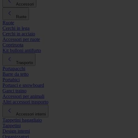
Accessori
Ruote
Ruote
Cerchi in lega
Cerchi in acciaio
Accessori per ruote
Copriruota
Kit bulloni antifurto
Trasporto
Portapacchi
Barre da tetto
Portabici
Portasci e snowboard
Ganci traino
Accessori per animali
Altri accessori trasporto
Accessori interni
Tappetini bagagliaio
Tappetini
Design interni
Organizzatori