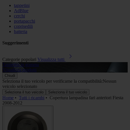
tappetini
AdBlue
cerchi
portapacchi
coprisedili
batteria
Suggerimenti
Categorie popolari
Visualizza tutti
Tappetini in gomma
A
Visualizza prodotti
V
Chiudi
Seleziona il tuo veicolo per verificarne la compatibilità:
Nessun
veicolo selezionato
Seleziona il tuo veicolo
Seleziona il tuo veicolo
Home
•
Tutti i ricambi
•
Copertura lampadina fari anteriori Fiesta
2008-2012