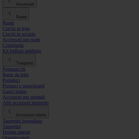
Accessori
Ruote
Ruote
Cerchi in lega
Cerchi in acciaio
Accessori per ruote
Copriruota
Kit bulloni antifurto
Trasporto
Portapacchi
Barre da tetto
Portabici
Portasci e snowboard
Ganci traino
Accessori per animali
Altri accessori trasporto
Accessori interni
Tappetini bagagliaio
Tappetini
Design interni
Organizzatori