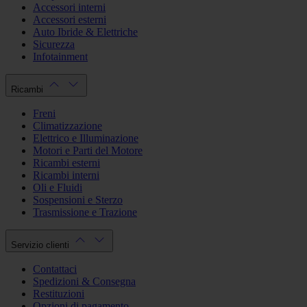
Accessori interni
Accessori esterni
Auto Ibride & Elettriche
Sicurezza
Infotainment
Ricambi
Freni
Climatizzazione
Elettrico e Illuminazione
Motori e Parti del Motore
Ricambi esterni
Ricambi interni
Oli e Fluidi
Sospensioni e Sterzo
Trasmissione e Trazione
Servizio clienti
Contattaci
Spedizioni & Consegna
Restituzioni
Opzioni di pagamento