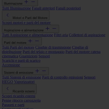
Illuminazione
Tutti Illuminazione
Fanali anteriori
Fanali posteriori
Motori e Parti del Motore
Scopri motori e parti del motore
Aspirazione e alimentazione
Tutti Aspirazione e alimentazione
Filtri aria
Collettori di aspirazione
Parti del motore
Tutti Parti del motore
Cinghie di trasmissione
Cinghie di
distribuzione
Parti del telaio e montaggio
Parti del motore catena
cinematica
Guarnizioni
Sensori
Scarichi e parti di scarico
Accensione
Sistemi di emissione
Tutti Sistemi di emissione
Parti di controllo emissioni
Sensori
HEGO
Vaporizzatori
Ricambi esterni
Scopri ricambi esterni
Penne ritocco carrozzeria
Paraurti e parti