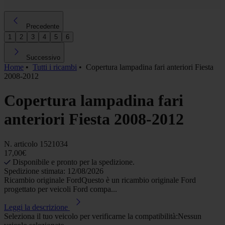
Precedente
1
2
3
4
5
6
Successivo
Home
•
Tutti i ricambi
•
Copertura lampadina fari anteriori Fiesta
2008-2012
Copertura lampadina fari
anteriori Fiesta 2008-2012
N. articolo
1521034
17,00€
Disponibile e pronto per la spedizione.
Spedizione stimata: 12/08/2026
Ricambio originale FordQuesto è un ricambio originale Ford
progettato per veicoli Ford compa...
Leggi la descrizione
Seleziona il tuo veicolo per verificarne la compatibilità:
Nessun