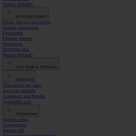
Pulizia dell'auto
Accessori esterni
Penne ritocco carrozzeria
Design carrozzeria
Parafanghi
Finiture esterne
Protezione
Deflettori aria
Pulizia dell'auto
Auto Ibride & Elettriche
Sicurezza
Telecamere per auto
Soccorso stradale
Assistenza parcheggio
Seggiolini auto
Infotainment
Sistemi audio
Navigazione
Stampe 3D
Altri accessori infotainment