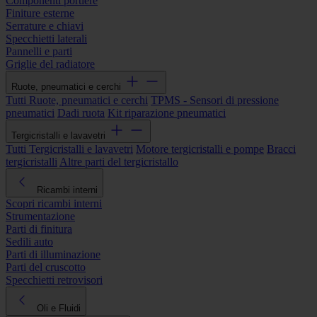
Componenti portiere
Finiture esterne
Serrature e chiavi
Specchietti laterali
Pannelli e parti
Griglie del radiatore
Ruote, pneumatici e cerchi
Tutti Ruote, pneumatici e cerchi
TPMS - Sensori di pressione
pneumatici
Dadi ruota
Kit riparazione pneumatici
Tergicristalli e lavavetri
Tutti Tergicristalli e lavavetri
Motore tergicristalli e pompe
Bracci
tergicristalli
Altre parti del tergicristallo
Ricambi interni
Scopri ricambi interni
Strumentazione
Parti di finitura
Sedili auto
Parti di illuminazione
Parti del cruscotto
Specchietti retrovisori
Oli e Fluidi