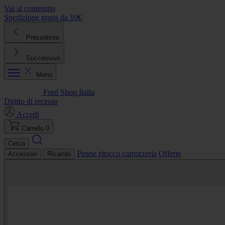
Vai al contenuto
Spedizione gratis da 10€
R
Precedente
Successivo
Menù
Ford Shop Italia
Diritto di recesso
Accedi
Carrello
0
Cerca
Penne ritocco carrozzeria
Offerte
Accessori
Ricambi