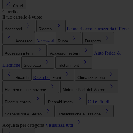
Chiudi
Carrello
Il tuo carrello è vuoto.
Penne ritocco carrozzeria
Offerte
Accessori
Ricambi
Accessori
Accessori
Ruote
Trasporto
Auto Ibride &
Accessori interni
Accessori esterni
Elettriche
Sicurezza
Infotainment
Ricambi
Ricambi
Freni
Climatizzazione
Elettrico e Illuminazione
Motori e Parti del Motore
Oli e Fluidi
Ricambi esterni
Ricambi interni
Sospensioni e Sterzo
Trasmissione e Trazione
Acquista per categoria
Visualizza tutti