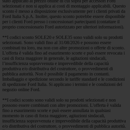
stato applicato al prezzo online di cui sopra per accessori Ford
selezionati e non si applica ai costi di montaggio applicabili. Questo
sconto è messo a disposizione esclusivamente per i clienti privati da
Ford Italia S.p.A. Inoltre, questo sconto potrebbe essere disponibile
per i clienti Ford presso i concessionari partecipanti (contattare il
proprio concessionario Ford autorizzato per ulteriori informazioni).
**I codici sconto SOLE20 e SOLE35 sono validi solo su prodotti
selezionati. Sono validi fino al 31/08/2026 e possono essere
combinati tra loro, ma non con altre promozioni o offerte di sconto.
L'offerta è valida fino ad esaurimento scorte e può essere revocata i
casi di forza maggiore in generale, le agitazioni sindacali,
l’insufficienza sopravvenuta e imprevedibile della capacità
produttiva e/o distributiva del costruttore, o provvedimenti di
pubblica autorità. Non è possibile il pagamento in contanti.
Imballaggio e spedizione secondo le tariffe standard e le condizioni
di spedizione Ford Italia. Si applicano i termini e le condizioni del
negozio online Ford.
**I codici sconto sono validi solo su prodotti selezionati e non
possono essere combinati con altre promozioni. L'offerta è valida
fino a esaurimento scorte e può essere annullata in qualsiasi
momento in caso di forza maggiore, agitazioni sindacali,
insufficienza sopravvenuta e imprevedibile della capacità produttiva
e/o distributiva del costruttore, o provvedimenti di pubblica autorità.