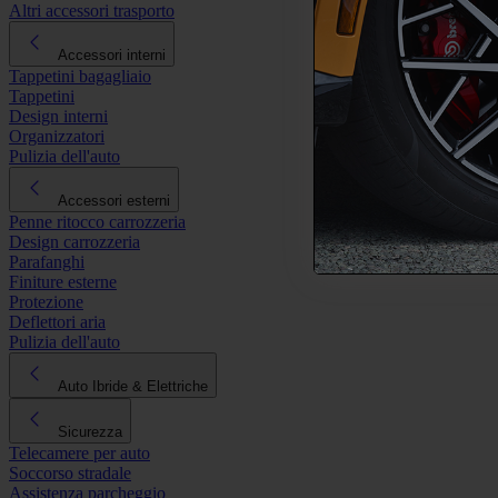
Altri accessori trasporto
Accessori interni
Tappetini bagagliaio
Tappetini
Design interni
Organizzatori
Pulizia dell'auto
Accessori esterni
Penne ritocco carrozzeria
Design carrozzeria
Parafanghi
Finiture esterne
Protezione
Deflettori aria
Pulizia dell'auto
Auto Ibride & Elettriche
Sicurezza
Telecamere per auto
Soccorso stradale
Assistenza parcheggio