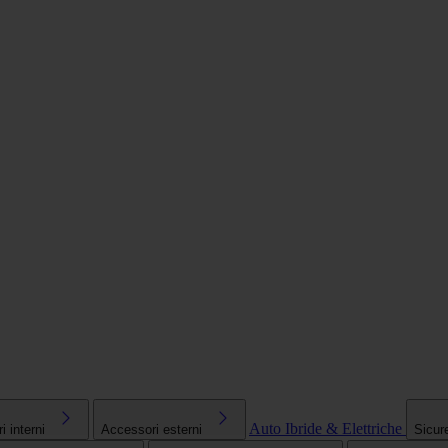
Auto Ibride & Elettriche
 interni
Accessori esterni
Sicur