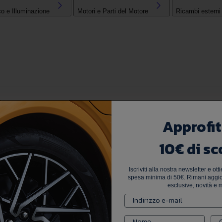
co e Illuminazione
Motori e Parti del Motore
Ricambi esterni
Approfit
10€ di sc
Iscriviti alla nostra newsletter e ot
spesa minima di 50€. Rimani aggior
esclusive, novità e m