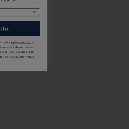
tto!
 la nostra
Informativa sulla
 giorni dopo l'abbonamento. I
icano termini e condizioni. Da
Italia. Nessuna alternativa