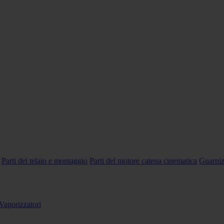
Parti del telaio e montaggio
Parti del motore catena cinematica
Guarniz
Vaporizzatori