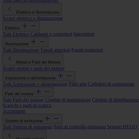
Elettrico e Illuminazione
Scopri elettrico e illuminazione
Elettrico
Tutti Elettrico
Cablaggi e connettori
Interruttori
Illuminazione
Tutti Illuminazione
Fanali anteriori
Fanali posteriori
Motori e Parti del Motore
Scopri motori e parti del motore
Aspirazione e alimentazione
Tutti Aspirazione e alimentazione
Filtri aria
Collettori di aspirazione
Parti del motore
Tutti Parti del motore
Cinghie di trasmissione
Cinghie di distribuzione
Scarichi e parti di scarico
Accensione
Sistemi di emissione
Tutti Sistemi di emissione
Parti di controllo emissioni
Sensori HEGO