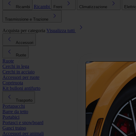
Ricambi
Ricambi
Freni
Climatizzazione
Elettri
Trasmissione e Trazione
Acquista per categoria
Visualizza tutti
Accessori
Ruote
Ruote
Cerchi in lega
Cerchi in acciaio
Accessori per ruote
Copriruota
Kit bulloni antifurto
Trasporto
Portapacchi
Barre da tetto
Portabici
Portasci e snowboard
Ganci traino
Accessori per animali