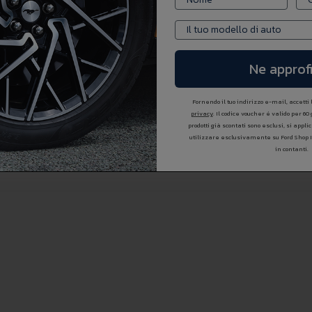
Ne approfi
Fornendo il tuo indirizzo e-mail, accetti
privacy
. Il codice voucher é valido per 60
prodotti già scontati sono esclusi, si appl
utilizzare esclusivamente su Ford Shop 
in contanti.