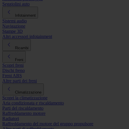
Seggiolini auto
Infotainment
Sistemi audio
Navigazione
Stampe 3D
Altri accessori infotainment
Ricambi
Freni
Scopri freni
Dischi freno
Freni ABS
Altre parti dei freni
Climatizzazione
Scopri la climatizzazione
Aria condizionata e riscaldamento
Parti del riscaldamento
Raffreddamento motore
Radiatori
Raffreddamento del motore del gruppo propulsore
Altre parti di raffreddamento