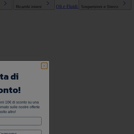
Oli e Fluidi
Ricambi interni
Sospensioni e Sterzo
ta di
onto!
tieni 10€ di sconto su una
nato sulle nostre offerte
olto altro!