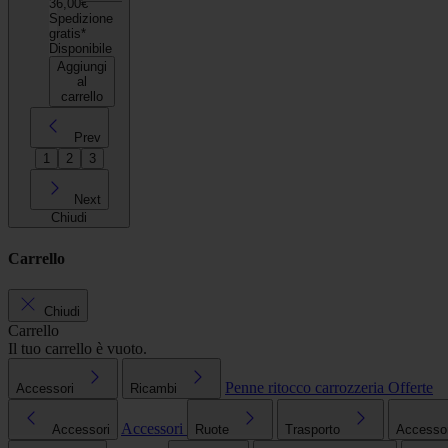
36,00€
Spedizione
gratis*
Disponibile
Aggiungi
al
carrello
Prev
1
2
3
Next
Chiudi
Carrello
Chiudi
Carrello
Il tuo carrello è vuoto.
Penne ritocco carrozzeria
Offerte
Accessori
Ricambi
Accessori
Accessori
Ruote
Trasporto
Accessori