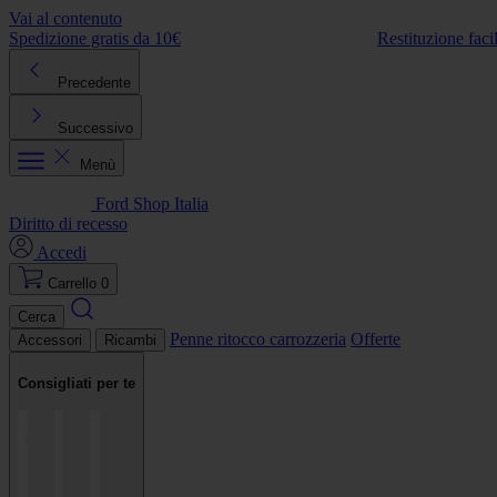
Vai al contenuto
Spedizione gratis da 10€
Restituzione faci
Precedente
Successivo
Menù
Ford Shop Italia
Diritto di recesso
Accedi
Carrello
0
Cerca
Penne ritocco carrozzeria
Offerte
Accessori
Ricambi
Consigliati per te