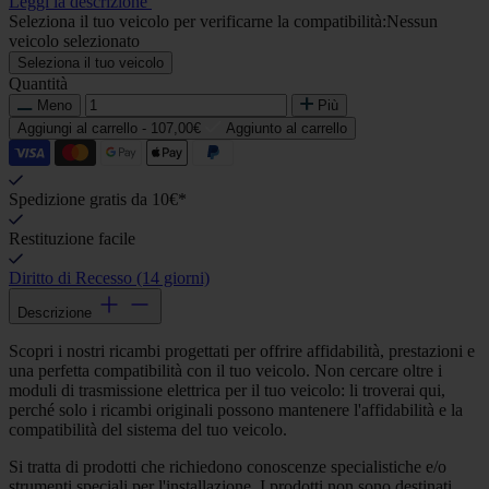
Leggi la descrizione
Seleziona il tuo veicolo per verificarne la compatibilità:
Nessun
veicolo selezionato
Seleziona il tuo veicolo
Quantità
Meno
Più
Aggiungi al carrello -
107,00€
Aggiunto al carrello
Spedizione gratis da 10€*
Restituzione facile
Diritto di Recesso (14 giorni)
Descrizione
Scopri i nostri ricambi progettati per offrire affidabilità, prestazioni e
una perfetta compatibilità con il tuo veicolo. Non cercare oltre i
moduli di trasmissione elettrica per il tuo veicolo: li troverai qui,
perché solo i ricambi originali possono mantenere l'affidabilità e la
compatibilità del sistema del tuo veicolo.
Si tratta di prodotti che richiedono conoscenze specialistiche e/o
strumenti speciali per l'installazione. I prodotti non sono destinati