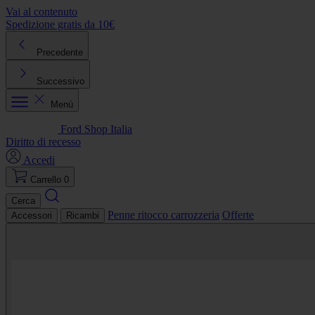
Vai al contenuto
Spedizione gratis da 10€
R
Precedente
Successivo
Menù
Ford Shop Italia
Diritto di recesso
Accedi
Carrello
0
Cerca
Penne ritocco carrozzeria
Offerte
Accessori
Ricambi