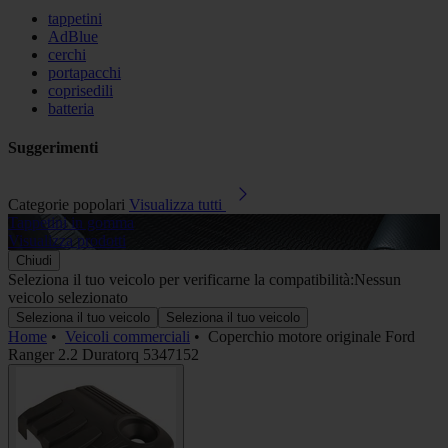
tappetini
AdBlue
cerchi
portapacchi
coprisedili
batteria
Suggerimenti
Categorie popolari
Visualizza tutti
Tappetini in gomma
A
Visualizza prodotti
V
Chiudi
Seleziona il tuo veicolo per verificarne la compatibilità:
Nessun
veicolo selezionato
Seleziona il tuo veicolo
Seleziona il tuo veicolo
Home
•
Veicoli commerciali
•
Coperchio motore originale Ford
Ranger 2.2 Duratorq 5347152