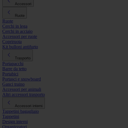
Accessori
Ruote
Ruote
Cerchi in lega
Cerchi in acciaio
Accessori per ruote
Copriruota
Kit bulloni antifurto
Trasporto
Portapacchi
Barre da tetto
Portabici
Portasci e snowboard
Ganci traino
Accessori per animali
Altri accessori trasporto
Accessori interni
Tappetini bagagliaio
Tappetini
Design interni
Organizzatori