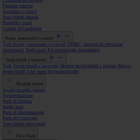
Componenti portiere
Finiture esterne
Serrature e chiavi
Specchietti laterali
Pannelli e parti
Griglie del radiatore
Ruote, pneumatici e cerchi
Tutti Ruote, pneumatici e cerchi
TPMS - Sensori di pressione
pneumatici
Dadi ruota
Kit riparazione pneumatici
Tergicristalli e lavavetri
Tutti Tergicristalli e lavavetri
Motore tergicristalli e pompe
Bracci
tergicristalli
Altre parti del tergicristallo
Ricambi interni
Scopri ricambi interni
Strumentazione
Parti di finitura
Sedili auto
Parti di illuminazione
Parti del cruscotto
Specchietti retrovisori
Oli e Fluidi