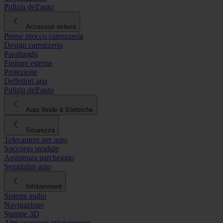
Pulizia dell'auto
Accessori esterni
Penne ritocco carrozzeria
Design carrozzeria
Parafanghi
Finiture esterne
Protezione
Deflettori aria
Pulizia dell'auto
Auto Ibride & Elettriche
Sicurezza
Telecamere per auto
Soccorso stradale
Assistenza parcheggio
Seggiolini auto
Infotainment
Sistemi audio
Navigazione
Stampe 3D
Altri accessori infotainment