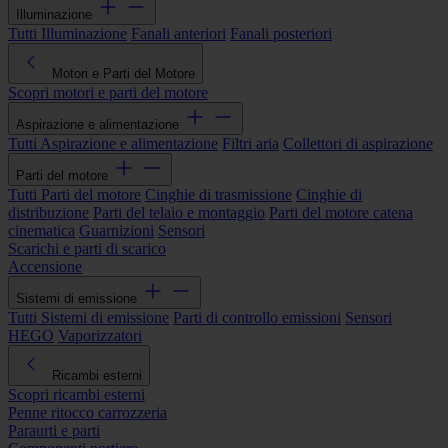
Illuminazione
Tutti Illuminazione
Fanali anteriori
Fanali posteriori
Motori e Parti del Motore
Scopri motori e parti del motore
Aspirazione e alimentazione
Tutti Aspirazione e alimentazione
Filtri aria
Collettori di aspirazione
Parti del motore
Tutti Parti del motore
Cinghie di trasmissione
Cinghie di
distribuzione
Parti del telaio e montaggio
Parti del motore catena
cinematica
Guarnizioni
Sensori
Scarichi e parti di scarico
Accensione
Sistemi di emissione
Tutti Sistemi di emissione
Parti di controllo emissioni
Sensori
HEGO
Vaporizzatori
Ricambi esterni
Scopri ricambi esterni
Penne ritocco carrozzeria
Paraurti e parti