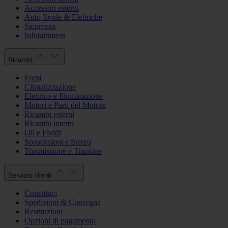
Accessori esterni
Auto Ibride & Elettriche
Sicurezza
Infotainment
Ricambi
Freni
Climatizzazione
Elettrico e Illuminazione
Motori e Parti del Motore
Ricambi esterni
Ricambi interni
Oli e Fluidi
Sospensioni e Sterzo
Trasmissione e Trazione
Servizio clienti
Contattaci
Spedizioni & Consegna
Restituzioni
Opzioni di pagamento