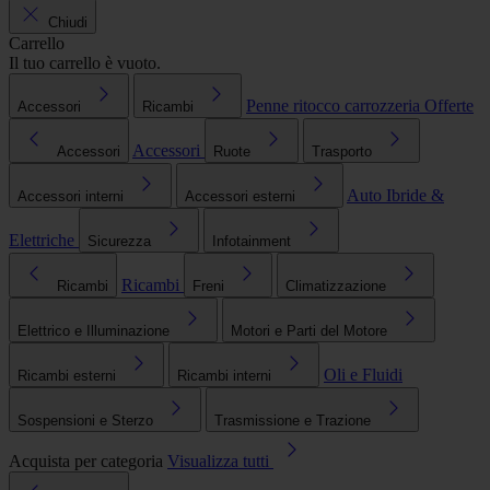
Chiudi
Carrello
Il tuo carrello è vuoto.
Penne ritocco carrozzeria
Offerte
Accessori
Ricambi
Accessori
Accessori
Ruote
Trasporto
Auto Ibride &
Accessori interni
Accessori esterni
Elettriche
Sicurezza
Infotainment
Ricambi
Ricambi
Freni
Climatizzazione
Elettrico e Illuminazione
Motori e Parti del Motore
Oli e Fluidi
Ricambi esterni
Ricambi interni
Sospensioni e Sterzo
Trasmissione e Trazione
Acquista per categoria
Visualizza tutti