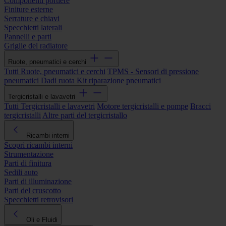
Componenti portiere
Finiture esterne
Serrature e chiavi
Specchietti laterali
Pannelli e parti
Griglie del radiatore
Ruote, pneumatici e cerchi
Tutti Ruote, pneumatici e cerchi
TPMS - Sensori di pressione
pneumatici
Dadi ruota
Kit riparazione pneumatici
Tergicristalli e lavavetri
Tutti Tergicristalli e lavavetri
Motore tergicristalli e pompe
Bracci
tergicristalli
Altre parti del tergicristallo
Ricambi interni
Scopri ricambi interni
Strumentazione
Parti di finitura
Sedili auto
Parti di illuminazione
Parti del cruscotto
Specchietti retrovisori
Oli e Fluidi