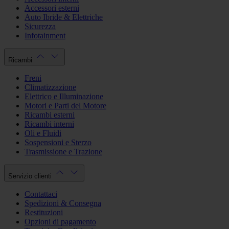
Accessori esterni
Auto Ibride & Elettriche
Sicurezza
Infotainment
Ricambi
Freni
Climatizzazione
Elettrico e Illuminazione
Motori e Parti del Motore
Ricambi esterni
Ricambi interni
Oli e Fluidi
Sospensioni e Sterzo
Trasmissione e Trazione
Servizio clienti
Contattaci
Spedizioni & Consegna
Restituzioni
Opzioni di pagamento