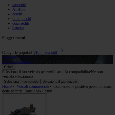
tappetini
AdBlue
cerchi
portapacchi
coprisedili
batteria
Suggerimenti
Categorie popolari
Visualizza tutti
Tappetini in gomma
A
Visualizza prodotti
V
Chiudi
Seleziona il tuo veicolo per verificarne la compatibilità:
Nessun
veicolo selezionato
Seleziona il tuo veicolo
Seleziona il tuo veicolo
Home
•
Veicoli commerciali
•
Connessione positiva personalizzata
della batteria Transit Mk7 Mk8