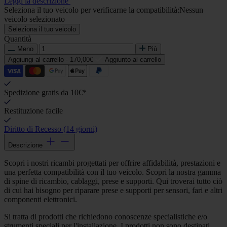
Leggi la descrizione
Seleziona il tuo veicolo per verificarne la compatibilità:
Nessun
veicolo selezionato
Seleziona il tuo veicolo
Quantità
Meno
Più
Aggiungi al carrello -
170,00€
Aggiunto al carrello
Spedizione gratis da 10€*
Restituzione facile
Diritto di Recesso (14 giorni)
Descrizione
Scopri i nostri ricambi progettati per offrire affidabilità, prestazioni e
una perfetta compatibilità con il tuo veicolo. Scopri la nostra gamma
di spine di ricambio, cablaggi, prese e supporti. Qui troverai tutto ciò
di cui hai bisogno per riparare prese e supporti per sensori, fari e altri
componenti elettronici.
Si tratta di prodotti che richiedono conoscenze specialistiche e/o
strumenti speciali per l'installazione. I prodotti non sono destinati