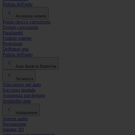
Pulizia dell'auto
Accessori esterni
Penne ritocco carrozzeria
Design carrozzeria
Parafanghi
Finiture esterne
Protezione
Deflettori aria
Pulizia dell'auto
Auto Ibride & Elettriche
Sicurezza
Telecamere per auto
Soccorso stradale
Assistenza parcheggio
Seggiolini auto
Infotainment
Sistemi audio
Navigazione
Stampe 3D
Altri accessori infotainment