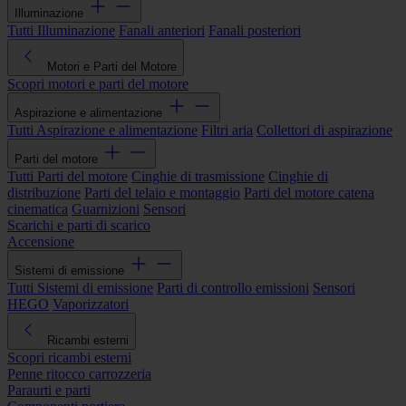
Illuminazione
Tutti Illuminazione
Fanali anteriori
Fanali posteriori
Motori e Parti del Motore
Scopri motori e parti del motore
Aspirazione e alimentazione
Tutti Aspirazione e alimentazione
Filtri aria
Collettori di aspirazione
Parti del motore
Tutti Parti del motore
Cinghie di trasmissione
Cinghie di
distribuzione
Parti del telaio e montaggio
Parti del motore catena
cinematica
Guarnizioni
Sensori
Scarichi e parti di scarico
Accensione
Sistemi di emissione
Tutti Sistemi di emissione
Parti di controllo emissioni
Sensori
HEGO
Vaporizzatori
Ricambi esterni
Scopri ricambi esterni
Penne ritocco carrozzeria
Paraurti e parti