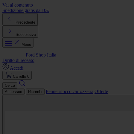
Vai al contenuto
Spedizione gratis da 10€
R
Precedente
Successivo
Menù
Ford Shop Italia
Diritto di recesso
Accedi
Carrello
0
Cerca
Penne ritocco carrozzeria
Offerte
Accessori
Ricambi