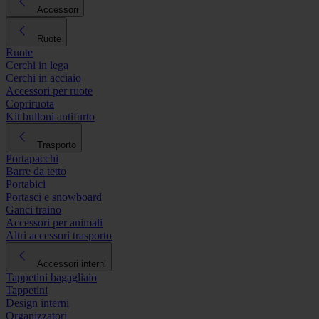
Accessori
Ruote
Ruote
Cerchi in lega
Cerchi in acciaio
Accessori per ruote
Copriruota
Kit bulloni antifurto
Trasporto
Portapacchi
Barre da tetto
Portabici
Portasci e snowboard
Ganci traino
Accessori per animali
Altri accessori trasporto
Accessori interni
Tappetini bagagliaio
Tappetini
Design interni
Organizzatori