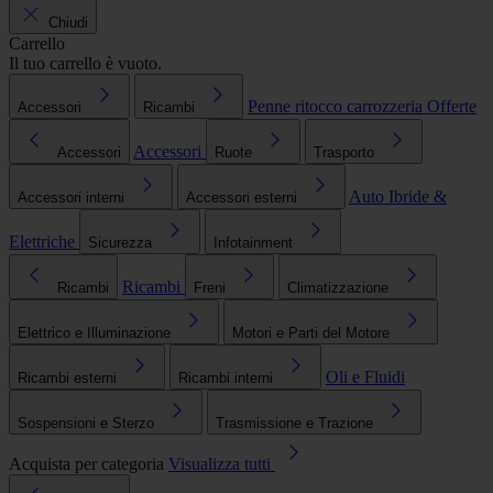
Chiudi
Carrello
Il tuo carrello è vuoto.
Penne ritocco carrozzeria
Offerte
Accessori
Ricambi
Accessori
Accessori
Ruote
Trasporto
Auto Ibride &
Accessori interni
Accessori esterni
Elettriche
Sicurezza
Infotainment
Ricambi
Ricambi
Freni
Climatizzazione
Elettrico e Illuminazione
Motori e Parti del Motore
Oli e Fluidi
Ricambi esterni
Ricambi interni
Sospensioni e Sterzo
Trasmissione e Trazione
Acquista per categoria
Visualizza tutti