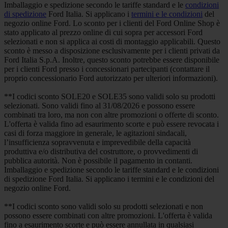
Imballaggio e spedizione secondo le tariffe standard e le
condizioni
di spedizione
Ford Italia. Si applicano i
termini e le condizioni
del
negozio online Ford. Lo sconto per i clienti del Ford Online Shop è
stato applicato al prezzo online di cui sopra per accessori Ford
selezionati e non si applica ai costi di montaggio applicabili. Questo
sconto è messo a disposizione esclusivamente per i clienti privati da
Ford Italia S.p.A. Inoltre, questo sconto potrebbe essere disponibile
per i clienti Ford presso i concessionari partecipanti (contattare il
proprio concessionario Ford autorizzato per ulteriori informazioni).
**I codici sconto SOLE20 e SOLE35 sono validi solo su prodotti
selezionati. Sono validi fino al 31/08/2026 e possono essere
combinati tra loro, ma non con altre promozioni o offerte di sconto.
L'offerta è valida fino ad esaurimento scorte e può essere revocata i
casi di forza maggiore in generale, le agitazioni sindacali,
l’insufficienza sopravvenuta e imprevedibile della capacità
produttiva e/o distributiva del costruttore, o provvedimenti di
pubblica autorità. Non è possibile il pagamento in contanti.
Imballaggio e spedizione secondo le tariffe standard e le condizioni
di spedizione Ford Italia. Si applicano i termini e le condizioni del
negozio online Ford.
**I codici sconto sono validi solo su prodotti selezionati e non
possono essere combinati con altre promozioni. L'offerta è valida
fino a esaurimento scorte e può essere annullata in qualsiasi