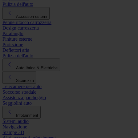
Pulizia dell'auto
Accessori esterni
Penne ritocco carrozzeria
Design carrozzeria
Parafanghi
Finiture esterne
Protezione
Deflettori aria
Pulizia dell'auto
Auto Ibride & Elettriche
Sicurezza
Telecamere per auto
Soccorso stradale
Assistenza parcheggio
Seggiolini auto
Infotainment
Sistemi audio
Navigazione
Stampe 3D
Altri accessori infotainment