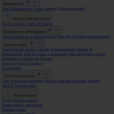
Illuminazione
Tutti Illuminazione
Fanali anteriori
Fanali posteriori
Motori e Parti del Motore
Scopri motori e parti del motore
Aspirazione e alimentazione
Tutti Aspirazione e alimentazione
Filtri aria
Collettori di aspirazione
Parti del motore
Tutti Parti del motore
Cinghie di trasmissione
Cinghie di
distribuzione
Parti del telaio e montaggio
Parti del motore catena
cinematica
Guarnizioni
Sensori
Scarichi e parti di scarico
Accensione
Sistemi di emissione
Tutti Sistemi di emissione
Parti di controllo emissioni
Sensori
HEGO
Vaporizzatori
Ricambi esterni
Scopri ricambi esterni
Penne ritocco carrozzeria
Paraurti e parti