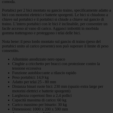
comoda.
Portabici per 2 bici montato su gancio traino, specificamente adatto a
bici con motorini elettrici e batterie sporgenti. Le bici si chiudono a
chiave sul portabici e il portabici si chiude a chiave sul gancio di
traino. L’intero portabici con le bici è inclinabile, per consentire un
facile accesso al vano di carico. Agganci imbottiti in morbida
gomma trattengono e proteggono i telai delle bici.
Nota bene: il peso lordo montato sul gancio di traino (peso del
portabici unito al carico presente) non può superare il limite di peso
consentito.
Alluminio anodizzato nero opaco
Cinghie a cricchetto per bracci con protezione contro la
tensione eccessiva
Funzione autobloccante a rilascio rapido
Peso portabici: 14,9 kg
Adatto per telai 25 - 80 mm
Distanza binari ruote bici: 230 mm (spazio extra large per
motorini elettrici e batterie sporgenti)
Larghezza copertoni fino a 2,4 pollici
Capacità massima di carico: 60 kg
Carico massimo per binario: 30 kg
Dimensioni: 1000 x 200 x 590 mm