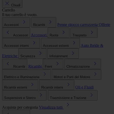
Chiudi
Carrello
Il tuo carrello è vuoto.
Penne ritocco carrozzeria
Offerte
Accessori
Ricambi
Accessori
Accessori
Ruote
Trasporto
Auto Ibride &
Accessori interni
Accessori esterni
Elettriche
Sicurezza
Infotainment
Ricambi
Ricambi
Freni
Climatizzazione
Elettrico e Illuminazione
Motori e Parti del Motore
Oli e Fluidi
Ricambi esterni
Ricambi interni
Sospensioni e Sterzo
Trasmissione e Trazione
Acquista per categoria
Visualizza tutti