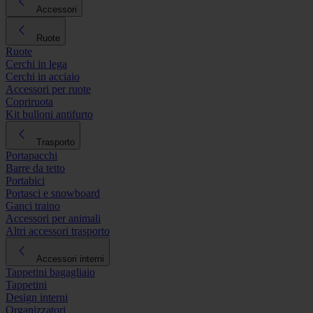
Accessori
Ruote
Ruote
Cerchi in lega
Cerchi in acciaio
Accessori per ruote
Copriruota
Kit bulloni antifurto
Trasporto
Portapacchi
Barre da tetto
Portabici
Portasci e snowboard
Ganci traino
Accessori per animali
Altri accessori trasporto
Accessori interni
Tappetini bagagliaio
Tappetini
Design interni
Organizzatori