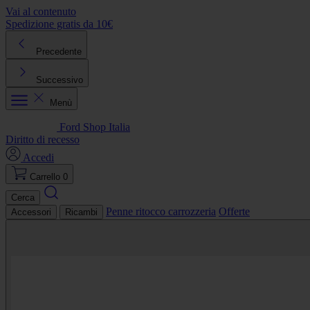
Vai al contenuto
Spedizione gratis da 10€
R
Precedente
Successivo
Menù
Ford Shop Italia
Diritto di recesso
Accedi
Carrello
0
Cerca
Penne ritocco carrozzeria
Offerte
Accessori
Ricambi