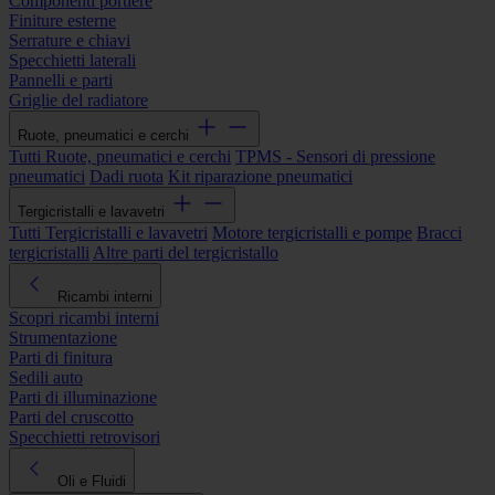
Componenti portiere
Finiture esterne
Serrature e chiavi
Specchietti laterali
Pannelli e parti
Griglie del radiatore
Ruote, pneumatici e cerchi
Tutti Ruote, pneumatici e cerchi
TPMS - Sensori di pressione
pneumatici
Dadi ruota
Kit riparazione pneumatici
Tergicristalli e lavavetri
Tutti Tergicristalli e lavavetri
Motore tergicristalli e pompe
Bracci
tergicristalli
Altre parti del tergicristallo
Ricambi interni
Scopri ricambi interni
Strumentazione
Parti di finitura
Sedili auto
Parti di illuminazione
Parti del cruscotto
Specchietti retrovisori
Oli e Fluidi