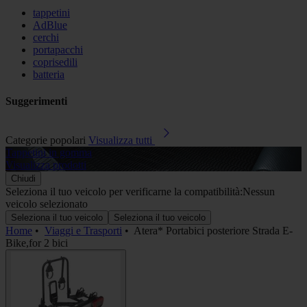
tappetini
AdBlue
cerchi
portapacchi
coprisedili
batteria
Suggerimenti
Categorie popolari
Visualizza tutti
Tappetini in gomma
A
Visualizza prodotti
V
Chiudi
Seleziona il tuo veicolo per verificarne la compatibilità:
Nessun
veicolo selezionato
Seleziona il tuo veicolo
Seleziona il tuo veicolo
Home
•
Viaggi e Trasporti
•
Atera* Portabici posteriore Strada E-
Bike,for 2 bici