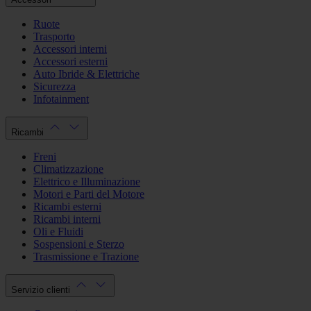
Ruote
Trasporto
Accessori interni
Accessori esterni
Auto Ibride & Elettriche
Sicurezza
Infotainment
Ricambi
Freni
Climatizzazione
Elettrico e Illuminazione
Motori e Parti del Motore
Ricambi esterni
Ricambi interni
Oli e Fluidi
Sospensioni e Sterzo
Trasmissione e Trazione
Servizio clienti