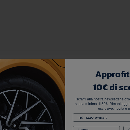
Approfit
10€ di sc
Iscriviti alla nostra newsletter e ot
spesa minima di 50€. Rimani aggior
esclusive, novità e m