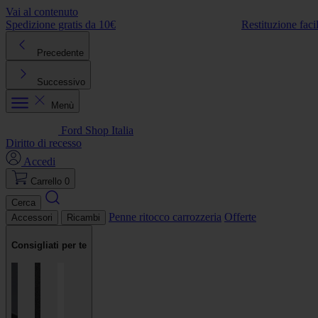
Vai al contenuto
Spedizione gratis da 10€
Restituzione faci
Precedente
Successivo
Menù
Ford Shop Italia
Diritto di recesso
Accedi
Carrello
0
Cerca
Penne ritocco carrozzeria
Offerte
Accessori
Ricambi
Consigliati per te