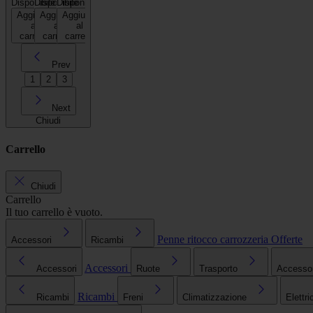
Disponibile
Disponibile
Disponibile
Aggiungi
Aggiungi
Aggiungi
al
al
al
carrello
carrello
carrello
Prev
1
2
3
Next
Chiudi
Carrello
Chiudi
Carrello
Il tuo carrello è vuoto.
Penne ritocco carrozzeria
Offerte
Accessori
Ricambi
Accessori
Accessori
Ruote
Trasporto
Accessori
Ricambi
Ricambi
Freni
Climatizzazione
Elettri