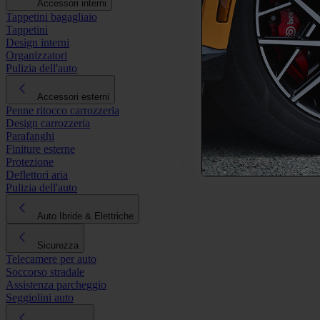
Accessori interni
Tappetini bagagliaio
Tappetini
Design interni
Organizzatori
Pulizia dell'auto
Accessori esterni
Penne ritocco carrozzeria
Design carrozzeria
Parafanghi
Finiture esterne
Protezione
Deflettori aria
Pulizia dell'auto
Auto Ibride & Elettriche
Sicurezza
Telecamere per auto
Soccorso stradale
Assistenza parcheggio
Seggiolini auto