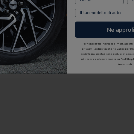
Ne approfi
Fornendo il tuo indirizzo e-mail, accetti
privacy
. Il codice voucher é valido per 60
prodotti già scontati sono esclusi, si appl
utilizzare esclusivamente su Ford Shop 
in contanti.