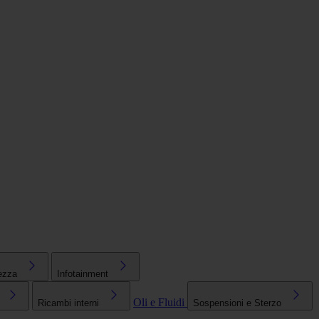
ezza
Infotainment
Oli e Fluidi
Ricambi interni
Sospensioni e Sterzo