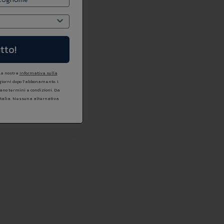
tto!
 la nostra
Informativa sulla
 giorni dopo l'abbonamento. I
icano termini e condizioni. Da
Italia. Nessuna alternativa