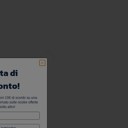
ta di
onto!
tieni 10€ di sconto su una
nato sulle nostre offerte
olto altro!