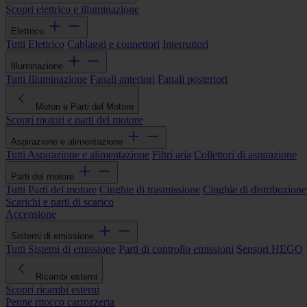
Scopri elettrico e illuminazione
Elettrico
Tutti Elettrico
Cablaggi e connettori
Interruttori
Illuminazione
Tutti Illuminazione
Fanali anteriori
Fanali posteriori
Motori e Parti del Motore
Scopri motori e parti del motore
Aspirazione e alimentazione
Tutti Aspirazione e alimentazione
Filtri aria
Collettori di aspirazione
Parti del motore
Tutti Parti del motore
Cinghie di trasmissione
Cinghie di distribuzione
Scarichi e parti di scarico
Accensione
Sistemi di emissione
Tutti Sistemi di emissione
Parti di controllo emissioni
Sensori HEGO
Ricambi esterni
Scopri ricambi esterni
Penne ritocco carrozzeria