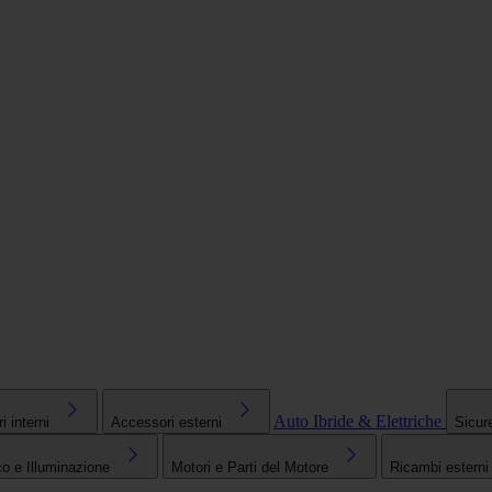
Auto Ibride & Elettriche
 interni
Accessori esterni
Sicur
co e Illuminazione
Motori e Parti del Motore
Ricambi esterni