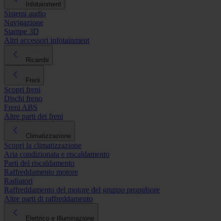
Infotainment
Sistemi audio
Navigazione
Stampe 3D
Altri accessori infotainment
Ricambi
Freni
Scopri freni
Dischi freno
Freni ABS
Altre parti dei freni
Climatizzazione
Scopri la climatizzazione
Aria condizionata e riscaldamento
Parti del riscaldamento
Raffreddamento motore
Radiatori
Raffreddamento del motore del gruppo propulsore
Altre parti di raffreddamento
Elettrico e Illuminazione