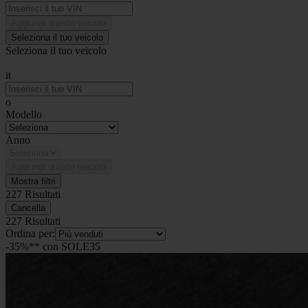
Aggiungi questo veicolo
Seleziona il tuo veicolo
Seleziona il tuo veicolo
it
o
Modello
Anno
Aggiungi questo veicolo
Mostra filtri
227 Risultati
Cancella
227 Risultati
Ordina per:
-35%** con SOLE35