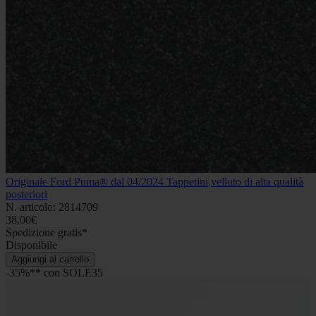
Originale Ford Puma® dal 04/2024 Tappetini,velluto di alta qualità
posteriori
N. articolo: 2814709
38,00€
Spedizione gratis*
Disponibile
Aggiungi al carrello
-35%** con SOLE35