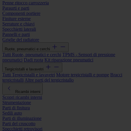
Penne ritocco carrozzeria
Paraurti e parti
Componenti portiere
Finiture esterne
Serrature e chiavi
Specchietti laterali
Pannelli e parti
Griglie del radiatore
Ruote, pneumatici e cerchi
Tutti Ruote, pneumatici e cerchi
TPMS - Sensori di pressione
pneumatici
Dadi ruota
Kit riparazione pneumatici
Tergicristalli e lavavetri
Tutti Tergicristalli e lavavetri
Motore tergicristalli e pompe
Bracci
tergicristalli
Altre parti del tergicristallo
Ricambi interni
Scopri ricambi interni
Strumentazione
Parti di finitura
Sedili auto
Parti di illuminazione
Parti del cruscotto
Specchietti retrovisori