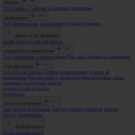
Elettrico
Tutti Elettrico
Cablaggi e connettori
Interruttori
Illuminazione
Tutti Illuminazione
Fanali anteriori
Fanali posteriori
Motori e Parti del Motore
Scopri motori e parti del motore
Aspirazione e alimentazione
Tutti Aspirazione e alimentazione
Filtri aria
Collettori di aspirazione
Parti del motore
Tutti Parti del motore
Cinghie di trasmissione
Cinghie di
distribuzione
Parti del telaio e montaggio
Parti del motore catena
cinematica
Guarnizioni
Sensori
Scarichi e parti di scarico
Accensione
Sistemi di emissione
Tutti Sistemi di emissione
Parti di controllo emissioni
Sensori
HEGO
Vaporizzatori
Ricambi esterni
Scopri ricambi esterni