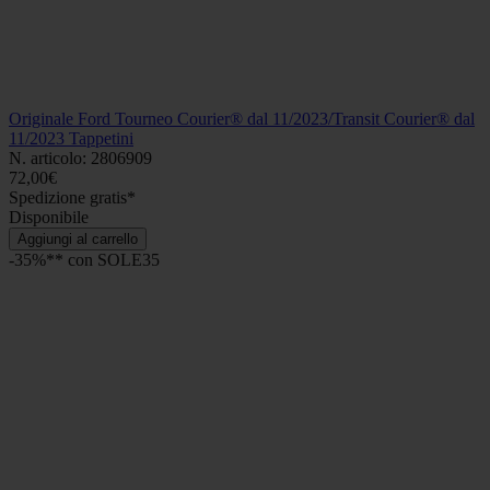
Originale Ford Tourneo Courier® dal 11/2023/Transit Courier® dal
11/2023 Tappetini
N. articolo: 2806909
72,00€
Spedizione gratis*
Disponibile
Aggiungi al carrello
-35%** con SOLE35