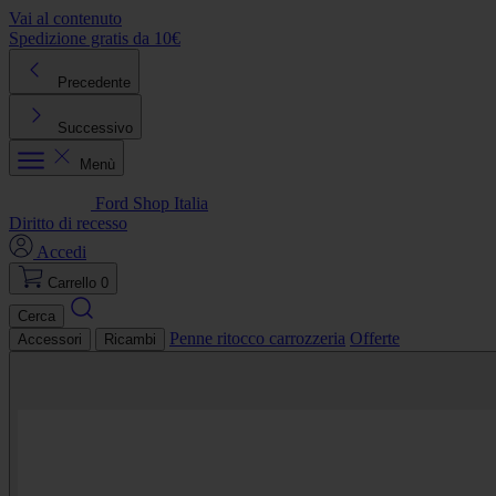
Vai al contenuto
Spedizione gratis da 10€
R
Precedente
Successivo
Menù
Ford Shop Italia
Diritto di recesso
Accedi
Carrello
0
Cerca
Penne ritocco carrozzeria
Offerte
Accessori
Ricambi