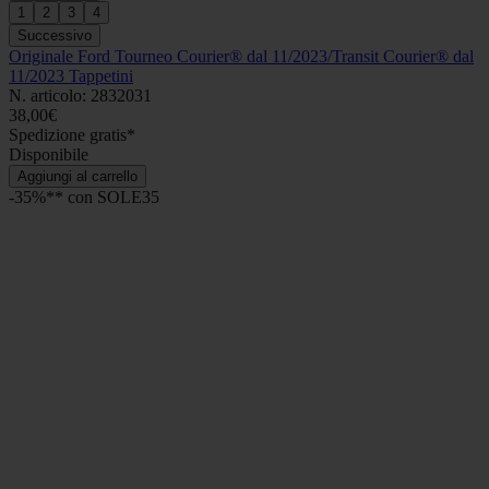
1
2
3
4
Successivo
Originale Ford Tourneo Courier® dal 11/2023/Transit Courier® dal
11/2023 Tappetini
N. articolo: 2832031
38,00€
Spedizione gratis*
Disponibile
Aggiungi al carrello
-35%** con SOLE35