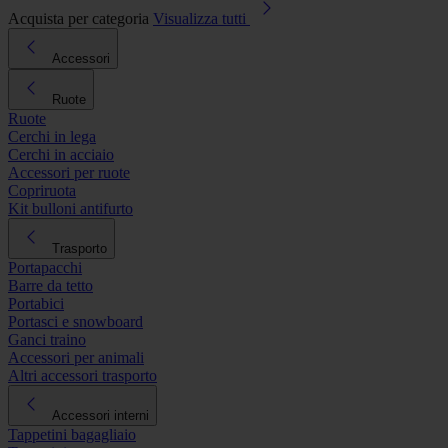
Acquista per categoria
Visualizza tutti
Accessori
Ruote
Ruote
Cerchi in lega
Cerchi in acciaio
Accessori per ruote
Copriruota
Kit bulloni antifurto
Trasporto
Portapacchi
Barre da tetto
Portabici
Portasci e snowboard
Ganci traino
Accessori per animali
Altri accessori trasporto
Accessori interni
Tappetini bagagliaio