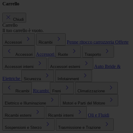
Carrello
Chiudi
Carrello
Il tuo carrello è vuoto.
Penne ritocco carrozzeria
Offerte
Accessori
Ricambi
Accessori
Accessori
Ruote
Trasporto
Auto Ibride &
Accessori interni
Accessori esterni
Elettriche
Sicurezza
Infotainment
Ricambi
Ricambi
Freni
Climatizzazione
Elettrico e Illuminazione
Motori e Parti del Motore
Oli e Fluidi
Ricambi esterni
Ricambi interni
Sospensioni e Sterzo
Trasmissione e Trazione