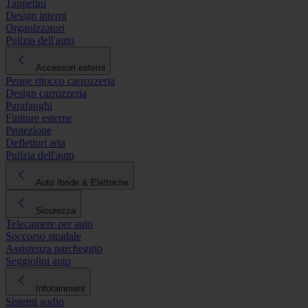
Tappetini
Design interni
Organizzatori
Pulizia dell'auto
Accessori esterni
Penne ritocco carrozzeria
Design carrozzeria
Parafanghi
Finiture esterne
Protezione
Deflettori aria
Pulizia dell'auto
Auto Ibride & Elettriche
Sicurezza
Telecamere per auto
Soccorso stradale
Assistenza parcheggio
Seggiolini auto
Infotainment
Sistemi audio