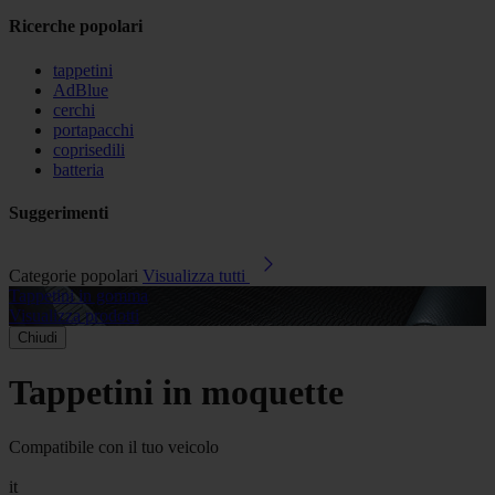
Ricerche popolari
tappetini
AdBlue
cerchi
portapacchi
coprisedili
batteria
Suggerimenti
Categorie popolari
Visualizza tutti
Tappetini in gomma
A
Visualizza prodotti
V
Chiudi
Tappetini in moquette
Compatibile con il tuo veicolo
it