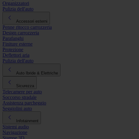
Organizzatori
Pulizia dell'auto
Accessori esterni
Penne ritocco carrozzeria
Design carrozzeria
Parafanghi
Finiture esterne
Protezione
Deflettori aria
Pulizia dell'auto
Auto Ibride & Elettriche
Sicurezza
Telecamere per auto
Soccorso stradale
Assistenza parcheggio
Seggiolini auto
Infotainment
Sistemi audio
Navigazione
Stampe 3D