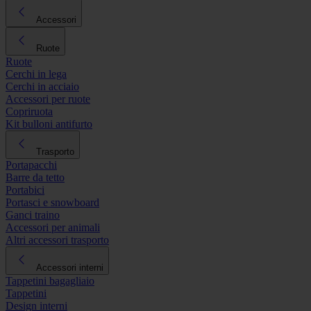
Accessori
Ruote
Ruote
Cerchi in lega
Cerchi in acciaio
Accessori per ruote
Copriruota
Kit bulloni antifurto
Trasporto
Portapacchi
Barre da tetto
Portabici
Portasci e snowboard
Ganci traino
Accessori per animali
Altri accessori trasporto
Accessori interni
Tappetini bagagliaio
Tappetini
Design interni