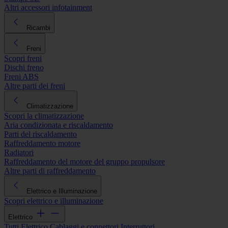
Altri accessori infotainment
Ricambi
Freni
Scopri freni
Dischi freno
Freni ABS
Altre parti dei freni
Climatizzazione
Scopri la climatizzazione
Aria condizionata e riscaldamento
Parti del riscaldamento
Raffreddamento motore
Radiatori
Raffreddamento del motore del gruppo propulsore
Altre parti di raffreddamento
Elettrico e Illuminazione
Scopri elettrico e illuminazione
Elettrico
Tutti Elettrico
Cablaggi e connettori
Interruttori