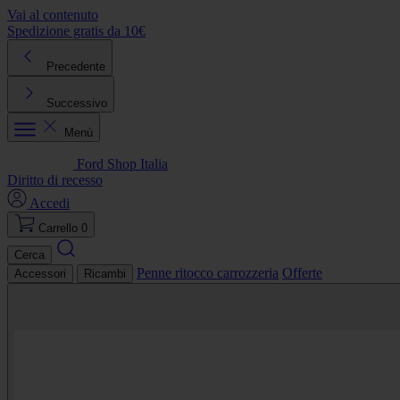
Vai al contenuto
Spedizione gratis da 10€
R
Precedente
Successivo
Menù
Ford Shop Italia
Diritto di recesso
Accedi
Carrello
0
Cerca
Penne ritocco carrozzeria
Offerte
Accessori
Ricambi