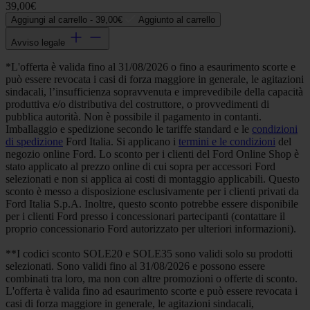
39,00€
Aggiungi al carrello -
39,00€
Aggiunto al carrello
Avviso legale
*L'offerta è valida fino al 31/08/2026 o fino a esaurimento scorte e
può essere revocata i casi di forza maggiore in generale, le agitazioni
sindacali, l’insufficienza sopravvenuta e imprevedibile della capacità
produttiva e/o distributiva del costruttore, o provvedimenti di
pubblica autorità. Non è possibile il pagamento in contanti.
Imballaggio e spedizione secondo le tariffe standard e le
condizioni
di spedizione
Ford Italia. Si applicano i
termini e le condizioni
del
negozio online Ford. Lo sconto per i clienti del Ford Online Shop è
stato applicato al prezzo online di cui sopra per accessori Ford
selezionati e non si applica ai costi di montaggio applicabili. Questo
sconto è messo a disposizione esclusivamente per i clienti privati da
Ford Italia S.p.A. Inoltre, questo sconto potrebbe essere disponibile
per i clienti Ford presso i concessionari partecipanti (contattare il
proprio concessionario Ford autorizzato per ulteriori informazioni).
**I codici sconto SOLE20 e SOLE35 sono validi solo su prodotti
selezionati. Sono validi fino al 31/08/2026 e possono essere
combinati tra loro, ma non con altre promozioni o offerte di sconto.
L'offerta è valida fino ad esaurimento scorte e può essere revocata i
casi di forza maggiore in generale, le agitazioni sindacali,