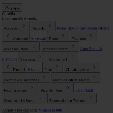
Chiudi
Carrello
Il tuo carrello è vuoto.
Penne ritocco carrozzeria
Offerte
Accessori
Ricambi
Accessori
Accessori
Ruote
Trasporto
Auto Ibride &
Accessori interni
Accessori esterni
Elettriche
Sicurezza
Infotainment
Ricambi
Ricambi
Freni
Climatizzazione
Elettrico e Illuminazione
Motori e Parti del Motore
Oli e Fluidi
Ricambi esterni
Ricambi interni
Sospensioni e Sterzo
Trasmissione e Trazione
Acquista per categoria
Visualizza tutti