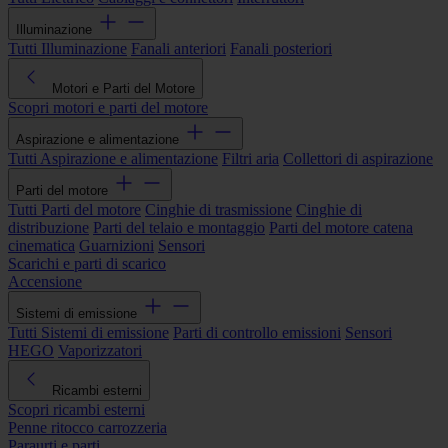
Illuminazione
Tutti Illuminazione
Fanali anteriori
Fanali posteriori
Motori e Parti del Motore
Scopri motori e parti del motore
Aspirazione e alimentazione
Tutti Aspirazione e alimentazione
Filtri aria
Collettori di aspirazione
Parti del motore
Tutti Parti del motore
Cinghie di trasmissione
Cinghie di
distribuzione
Parti del telaio e montaggio
Parti del motore catena
cinematica
Guarnizioni
Sensori
Scarichi e parti di scarico
Accensione
Sistemi di emissione
Tutti Sistemi di emissione
Parti di controllo emissioni
Sensori
HEGO
Vaporizzatori
Ricambi esterni
Scopri ricambi esterni
Penne ritocco carrozzeria
Paraurti e parti