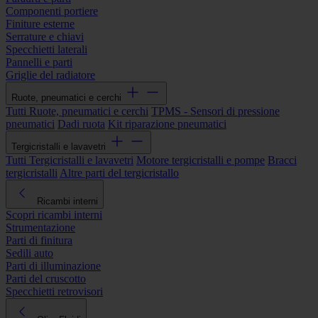
Componenti portiere
Finiture esterne
Serrature e chiavi
Specchietti laterali
Pannelli e parti
Griglie del radiatore
Ruote, pneumatici e cerchi
Tutti Ruote, pneumatici e cerchi
TPMS - Sensori di pressione
pneumatici
Dadi ruota
Kit riparazione pneumatici
Tergicristalli e lavavetri
Tutti Tergicristalli e lavavetri
Motore tergicristalli e pompe
Bracci
tergicristalli
Altre parti del tergicristallo
Ricambi interni
Scopri ricambi interni
Strumentazione
Parti di finitura
Sedili auto
Parti di illuminazione
Parti del cruscotto
Specchietti retrovisori