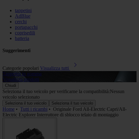
tappetini
AdBlue
cerchi
portapacchi
coprisedili
batteria
Suggerimenti
Categorie popolari
Visualizza tutti
Tappetini in gomma
A
Visualizza prodotti
V
Chiudi
Seleziona il tuo veicolo per verificarne la compatibilità:
Nessun
veicolo selezionato
Seleziona il tuo veicolo
Seleziona il tuo veicolo
Home
•
Tutti i ricambi
•
Originale Ford All-Electric Capri/All-
Electric Explorer Interruttore di sblocco telaio di montaggio